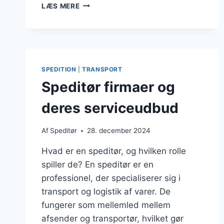
SPEDITØR
LÆS MERE
OG
LUFTFRAGT
MULIGHEDER
I
DANMARK
SPEDITION
|
TRANSPORT
Speditør firmaer og
deres serviceudbud
Af
Speditør
28. december 2024
Hvad er en speditør, og hvilken rolle
spiller de? En speditør er en
professionel, der specialiserer sig i
transport og logistik af varer. De
fungerer som mellemled mellem
afsender og transportør, hvilket gør