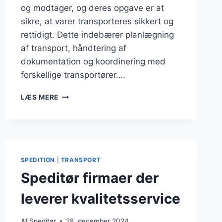
og modtager, og deres opgave er at
sikre, at varer transporteres sikkert og
rettidigt. Dette indebærer planlægning
af transport, håndtering af
dokumentation og koordinering med
forskellige transportører….
SPEDITØR
LÆS MERE
OG
SHIPPING
SOM
KARRIEREMULIGHED
SPEDITION
|
TRANSPORT
Speditør firmaer der
leverer kvalitetsservice
Af
Speditør
28. december 2024