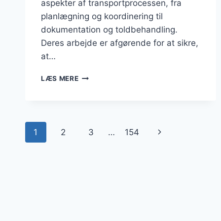
aspekter af transportprocessen, fra
planlægning og koordinering til
dokumentation og toldbehandling.
Deres arbejde er afgørende for at sikre,
at…
SPEDITØR
LÆS MERE
I
LOGISTIK:
VIGTIG
ROLLE
Side
OG
Næste
1
2
3
…
154
ANSVAR
navigation
side