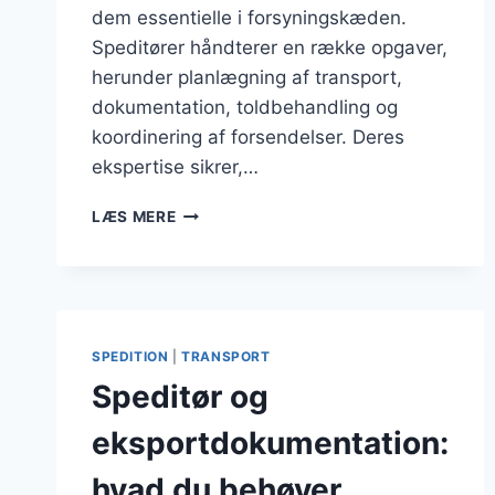
dem essentielle i forsyningskæden.
Speditører håndterer en række opgaver,
herunder planlægning af transport,
dokumentation, toldbehandling og
koordinering af forsendelser. Deres
ekspertise sikrer,…
SPEDITØR
LÆS MERE
FIRMAER
OG
DERES
SERVICEUDBUD
SPEDITION
|
TRANSPORT
Speditør og
eksportdokumentation:
hvad du behøver