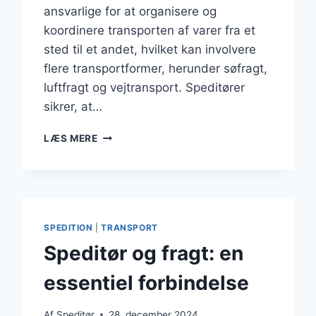
ansvarlige for at organisere og
koordinere transporten af varer fra et
sted til et andet, hvilket kan involvere
flere transportformer, herunder søfragt,
luftfragt og vejtransport. Speditører
sikrer, at…
SPEDITØR
LÆS MERE
OG
SØFRAGT
FOR
GLOBALE
LEVERINGER
SPEDITION
|
TRANSPORT
Speditør og fragt: en
essentiel forbindelse
Af
Speditør
28. december 2024