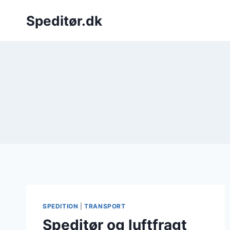
Fortsæt
Speditør.dk
til
indhold
SPEDITION
|
TRANSPORT
Speditør og luftfragt