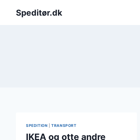
Fortsæt
Speditør.dk
til
indhold
SPEDITION
|
TRANSPORT
IKEA og otte andre