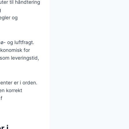
ter til håndtering
g
egler og
ø- og luftfragt.
økonomisk for
som leveringstid,
enter er i orden.
en korrekt
f
r i