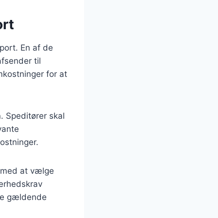
ort
port. En af de
fsender til
kostninger for at
. Speditører skal
evante
ostninger.
e med at vælge
kerhedskrav
 de gældende