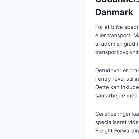
Danmark
For at blive sped
eller transport. 
akademisk grad i
transportlovgivnin
Derudover er prak
i entry-level stil
Dette kan inklud
samarbejde med t
Certificeringer k
specialiseret vid
Freight Forwardin