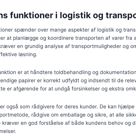
s funktioner i logistik og transp
ioner spænder over mange aspekter af logistik og trans
r at planlægge og koordinere transporten af varer fra a
kræver en grundig analyse af transportmuligheder og om
fektive løsning.
unktion er at håndtere toldbehandling og dokumentation
vendige papirer er korrekt udfyldt og indsendt til de rel
e er afgørende for at undgå forsinkelser og ekstra omk
rer også som rådgivere for deres kunder. De kan hjælp
portmetode, rådgive om emballage og sikre, at alle sik
e kræver en god forståelse af både kundens behov og
melser.