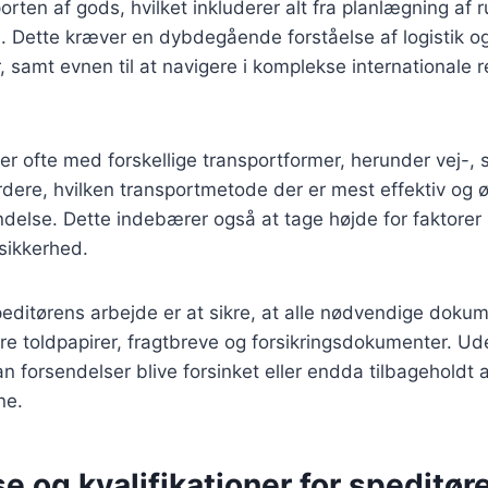
rten af gods, hvilket inkluderer alt fra planlægning af ru
. Dette kræver en dybdegående forståelse af logistik o
 samt evnen til at navigere i komplekse internationale r
er ofte med forskellige transportformer, herunder vej-, s
dere, hvilken transportmetode der er mest effektiv og 
ndelse. Dette indebærer også at tage højde for faktorer 
sikkerhed.
speditørens arbejde er at sikre, at alle nødvendige dokum
re toldpapirer, fragtbreve og forsikringsdokumenter. Ud
 forsendelser blive forsinket eller endda tilbageholdt a
ne.
 og kvalifikationer for speditøre