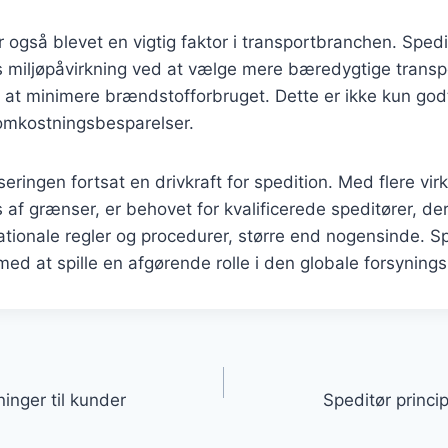
også blevet en vigtig faktor i transportbranchen. Spedi
s miljøpåvirkning ved at vælge mere bæredygtige trans
r at minimere brændstofforbruget. Dette er ikke kun godt
 omkostningsbesparelser.
iseringen fortsat en drivkraft for spedition. Med flere vi
 af grænser, er behovet for kvalificerede speditører, der
tionale regler og procedurer, større end nogensinde. Spe
med at spille en afgørende rolle i den globale forsynin
gation
inger til kunder
Speditør princi