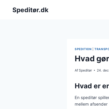
Fortsæt
Speditør.dk
til
indhold
SPEDITION
|
TRANSP
Hvad gør 
Af
Speditør
24. de
Hvad er en
En speditør spill
mellem afsender o