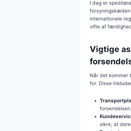
I dag er speditør
forsyningskæden. 
internationale re
vifte af færdighe
Vigtige a
forsendel
Når det kommer ti
for. Disse inklude
Transportpl
forsendelsen,
Kundeservic
sikre, at der