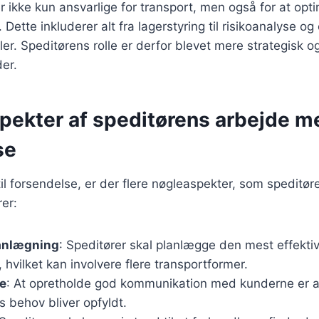
er ikke kun ansvarlige for transport, men også for at opt
Dette inkluderer alt fra lagerstyring til risikoanalyse 
gler. Speditørens rolle er derfor blevet mere strategisk 
der.
spekter af speditørens arbejde m
se
l forsendelse, er der flere nøgleaspekter, som speditøre
rer:
anlægning
: Speditører skal planlægge den mest effektiv
 hvilket kan involvere flere transportformer.
e
: At opretholde god kommunikation med kunderne er a
es behov bliver opfyldt.