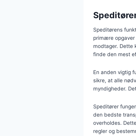
Speditøren
Speditørens funkt
primære opgaver e
modtager. Dette 
finde den mest ef
En anden vigtig f
sikre, at alle nød
myndigheder. Dett
Speditører funge
den bedste trans
overholdes. Dett
regler og bestem