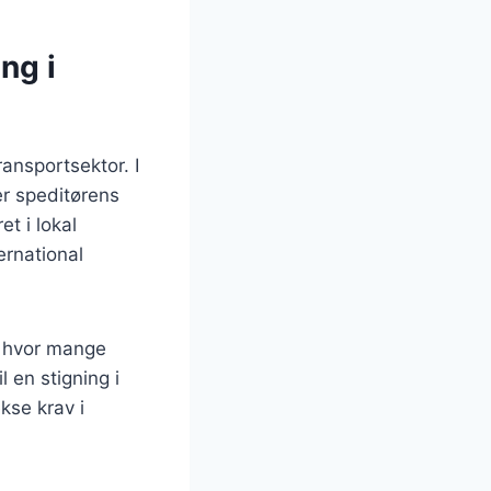
ng i
ansportsektor. I
er speditørens
t i lokal
ernational
, hvor mange
 en stigning i
kse krav i