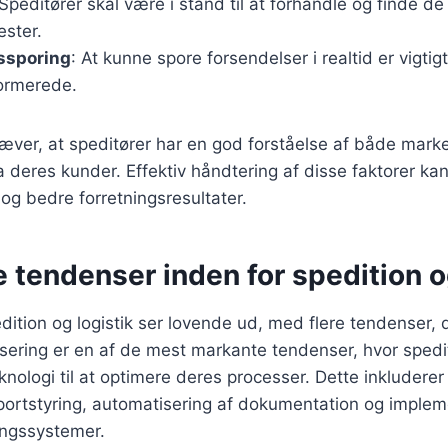
 Speditører skal være i stand til at forhandle og finde de
ester.
ssporing
: At kunne spore forsendelser i realtid er vigtigt
ormerede.
æver, at speditører har en god forståelse af både mark
a deres kunder. Effektiv håndtering af disse faktorer kan 
og bedre forretningsresultater.
 tendenser inden for spedition o
dition og logistik ser lovende ud, med flere tendenser, 
isering er en af de mest markante tendenser, hvor spedit
nologi til at optimere deres processer. Dette inkluderer
sportstyring, automatisering af dokumentation og implem
ngssystemer.