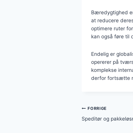
Bæredygtighed er 
at reducere dere
optimere ruter fo
kan også føre til
Endelig er global
opererer på tværs
komplekse interna
derfor fortsætte 
Indlægsnavi
FORRIGE
Speditør og pakkeløsn