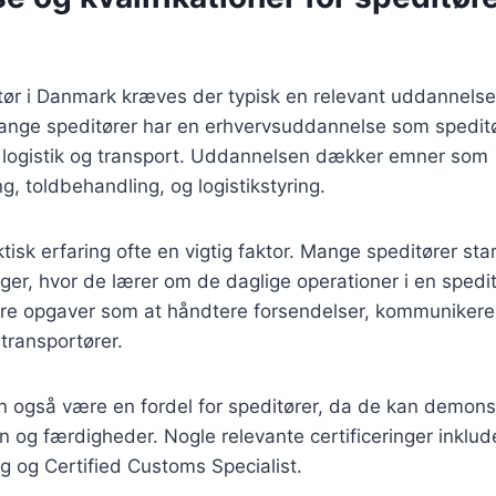
itør i Danmark kræves der typisk en relevant uddannelse 
Mange speditører har en erhvervsuddannelse som speditø
 logistik og transport. Uddannelsen dækker emner som
g, toldbehandling, og logistikstyring.
tisk erfaring ofte en vigtig faktor. Mange speditører star
linger, hvor de lærer om de daglige operationer i en sped
ere opgaver som at håndtere forsendelser, kommuniker
ransportører.
an også være en fordel for speditører, da de kan demons
en og færdigheder. Nogle relevante certificeringer inklude
g og Certified Customs Specialist.