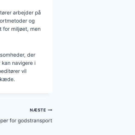
tører arbejder på
portmetoder og
 for miljøet, men
rksomheder, der
 kan navigere i
ditører vil
gskæde.
NÆSTE
pper for godstransport