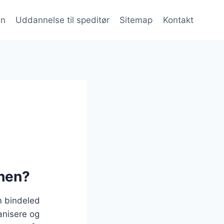
en
Uddannelse til speditør
Sitemap
Kontakt
chen?
om bindeled
anisere og