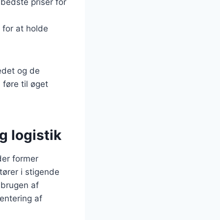
 bedste priser for
 for at holde
edet og de
føre til øget
g logistik
der former
ører i stigende
 brugen af
entering af