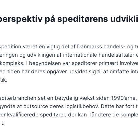
perspektiv på speditørens udvikli
 spedition været en vigtig del af Danmarks handels- og tr
eringen og udviklingen af internationale handelsaftaler 
 kompleks. I begyndelsen var speditører primært involvere
d tiden har deres opgaver udvidet sig til at omfatte int
tik.
editørbranchen set en betydelig vækst siden 1990’erne
ndte at outsource deres logistikbehov. Dette har ført til
ter kvalificerede speditører, der kan håndtere de komple
t.