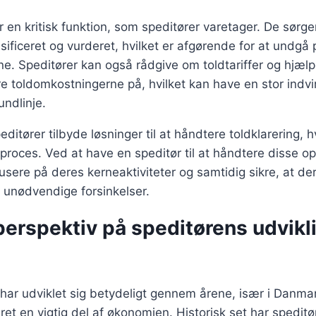
 en kritisk funktion, som speditører varetager. De sørger 
assificeret og vurderet, hvilket er afgørende for at undg
e. Speditører kan også rådgive om toldtariffer og hjæl
 toldomkostningerne på, hvilket kan have en stor indvi
ndlinje.
ditører tilbyde løsninger til at håndtere toldklarering, 
roces. Ved at have en speditør til at håndtere disse o
sere på deres kerneaktiviteter og samtidig sikre, at de
 unødvendige forsinkelser.
perspektiv på speditørens udvikli
 har udviklet sig betydeligt gennem årene, især i Danmar
æret en vigtig del af økonomien. Historisk set har spedit