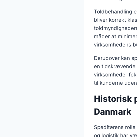
Toldbehandling er
bliver korrekt kl
toldmyndighedern
måder at minimere
virksomhedens bu
Derudover kan spe
en tidskrævende p
virksomheder foku
til kunderne uden
Historisk 
Danmark
Speditørens rolle
og logistik har v