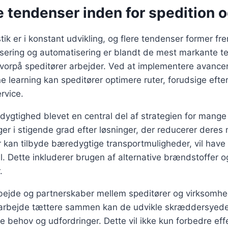
 tendenser inden for spedition o
tik er i konstant udvikling, og flere tendenser former fr
isering og automatisering er blandt de mest markante t
orpå speditører arbejder. Ved at implementere avancer
 learning kan speditører optimere ruter, forudsige efte
rvice.
gtighed blevet en central del af strategien for mange 
r i stigende grad efter løsninger, der reducerer deres m
r kan tilbyde bæredygtige transportmuligheder, vil have
. Dette inkluderer brugen af alternative brændstoffer o
.
bejde og partnerskaber mellem speditører og virksomhed
t arbejde tættere sammen kan de udvikle skræddersyede 
ke behov og udfordringer. Dette vil ikke kun forbedre eff