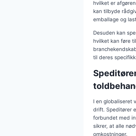
hvilket er afgøre
kan tilbyde rådg
emballage og last
Desuden kan sped
hvilket kan føre t
branchekendskab 
til deres specifik
Speditøren
toldbehan
I en globaliseret
drift. Speditører 
forbundet med int
sikrer, at alle n
omkostninger.