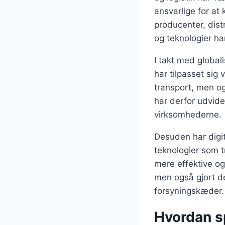
ansvarlige for at
producenter, dis
og teknologier ha
I takt med global
har tilpasset sig
transport, men og
har derfor udvid
virksomhederne.
Desuden har digit
teknologier som 
mere effektive og
men også gjort de
forsyningskæder.
Hvordan sp