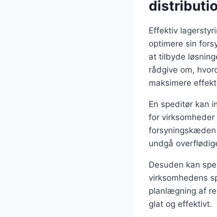
distributi
Effektiv lagersty
optimere sin for
at tilbyde løsning
rådgive om, hvor
maksimere effekti
En speditør kan i
for virksomheder 
forsyningskæden o
undgå overflødig
Desuden kan spedi
virksomhedens spe
planlægning af re
glat og effektivt.