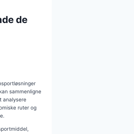
nde de
ansportløsninger
g kan sammenligne
at analysere
omiske ruter og
e.
sportmiddel,