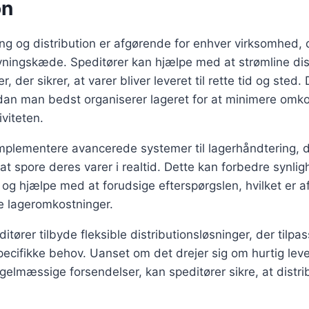
on
ring og distribution er afgørende for enhver virksomhed, 
syningskæde. Speditører kan hjælpe med at strømline di
er, der sikrer, at varer bliver leveret til rette tid og sted
dan man bedst organiserer lageret for at minimere omko
viteten.
mplementere avancerede systemer til lagerhåndtering, d
at spore deres varer i realtid. Dette kan forbedre synlig
g hjælpe med at forudsige efterspørgslen, hvilket er a
e lageromkostninger.
tører tilbyde fleksible distributionsløsninger, der tilpa
cifikke behov. Uanset om det drejer sig om hurtig lever
gelmæssige forsendelser, kan speditører sikre, at distri