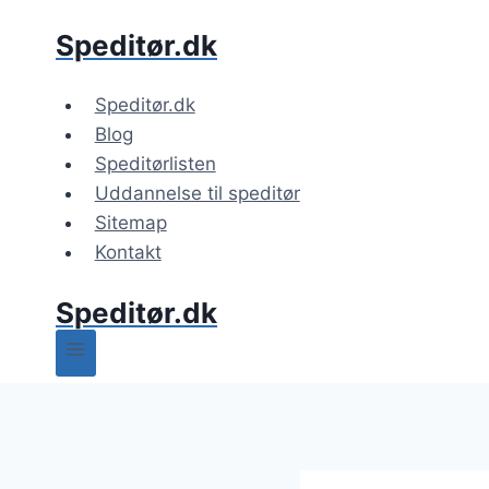
Fortsæt
Speditør.dk
til
indhold
Speditør.dk
Blog
Speditørlisten
Uddannelse til speditør
Sitemap
Kontakt
Speditør.dk