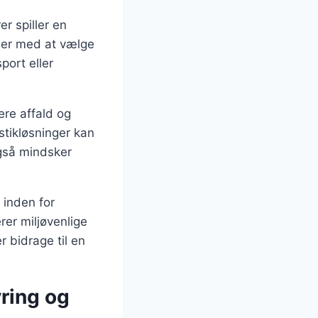
r spiller en
eder med at vælge
port eller
ere affald og
stikløsninger kan
også mindsker
 inden for
rer miljøvenlige
r bidrage til en
yring og