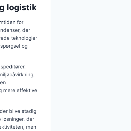
g logistik
emtiden for
endenser, der
ede teknologier
rspørgsel og
speditører.
iljøpåvirkning,
 en
g mere effektive
er blive stadig
løsninger, der
ektiviteten, men