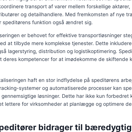
 koordinere transport af varer mellem forskellige aktører
tributører og detailhandlere. Med fremkomsten af nye t
r speditørens funktion også ændret sig.
iseringen er behovet for effektive transportløsninger ste
 ved at tilbyde mere komplekse tjenester. Dette inkludere
så lagerstyring, distribution og logistikoptimering. Sped
et deres kompetencer for at imødekomme de skiftende k
aliseringen haft en stor indflydelse på speditørens arb
tracking-systemer og automatiserede processer kan sped
 gennemsigtige løsninger. Dette har ikke kun forbedret 
t lettere for virksomheder at planlægge og optimere de
editører bidrager til bæredygtig