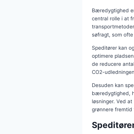
Bæredygtighed er 
central rolle i a
transportmetoder,
søfragt, som ofte
Speditører kan og
optimere pladsen 
de reducere antal
CO2-udledningen
Desuden kan sped
bæredygtighed, hvi
løsninger. Ved at
grønnere fremtid 
Speditøren