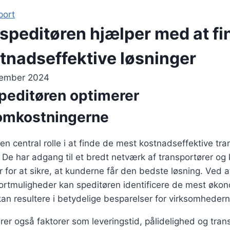
port
speditøren hjælper med at fi
tnadseffektive løsninger
cember 2024
peditøren optimerer
omkostningerne
 en central rolle i at finde de mest kostnadseffektive tr
 De har adgang til et bredt netværk af transportører o
er for at sikre, at kunderne får den bedste løsning. Ved 
portmuligheder kan speditøren identificere de mest økon
kan resultere i betydelige besparelser for virksomhedern
rer også faktorer som leveringstid, pålidelighed og tran