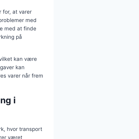
for, at varer
å problemer med
pe med at finde
rkning på
hvilket kan være
pgaver kan
res varer når frem
ng i
k, hvor transport
ører været