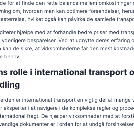
nde for at finde den rette balance mellem omkostninger 
ivning om, hvordan man kan optimere forsendelser, heru
estørrelse, hvilket også kan påvirke de samlede transp
itører hjælpe med at forhandle bedre priser med transp
il yderligere besparelser. Ved at udnytte deres erfaring 
kan de sikre, at virksomhederne får den mest kostnads
ke behov.
s rolle i international transport 
dling
 verden er international transport en vigtig del af mang
er eksperter i at navigere i de komplekse regler og proce
ernational fragt. De hjælper virksomheder med at forstå
ødvendige dokumenter er i orden for at undgå forsinkelser