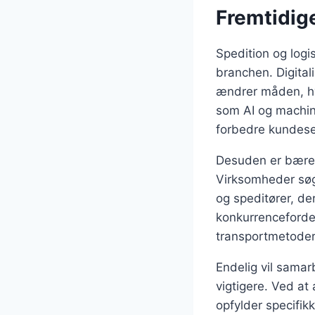
Fremtidige
Spedition og logis
branchen. Digital
ændrer måden, hv
som AI og machine
forbedre kundese
Desuden er bæredy
Virksomheder søge
og speditører, de
konkurrencefordel
transportmetoder
Endelig vil samar
vigtigere. Ved a
opfylder specifik