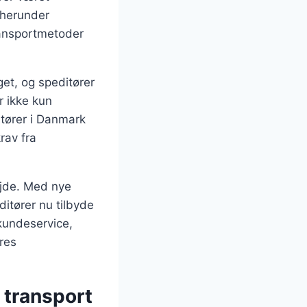
, herunder
ransportmetoder
get, og speditører
r ikke kun
itører i Danmark
rav fra
ejde. Med nye
itører nu tilbyde
kundeservice,
res
 transport