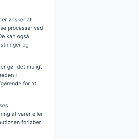
der ønsker at
sse processer ved
. De kan også
stninger og
er gør det muligt
heden i
fgørende for at
sses
ing af varer eller
butionen forløber