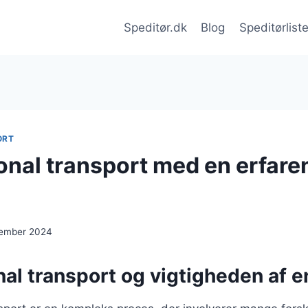
Speditør.dk
Blog
Speditørlist
ORT
ional transport med en erfare
cember 2024
nal transport og vigtigheden af e