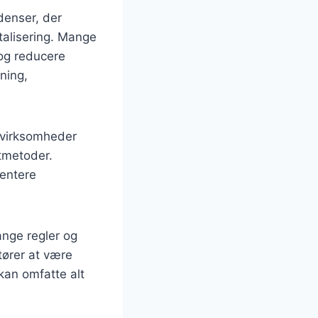
ndenser, der
talisering. Mange
 og reducere
ning,
e virksomheder
tmetoder.
mentere
nge regler og
itører at være
kan omfatte alt