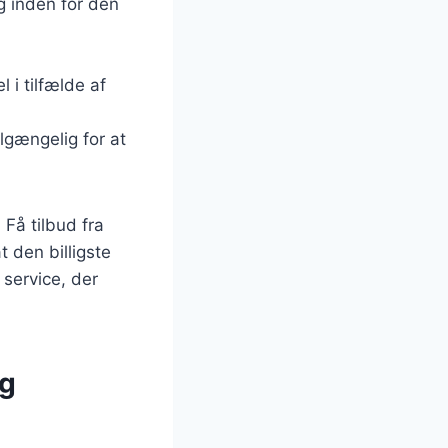
g inden for den
i tilfælde af
ilgængelig for at
 Få tilbud fra
t den billigste
service, der
og