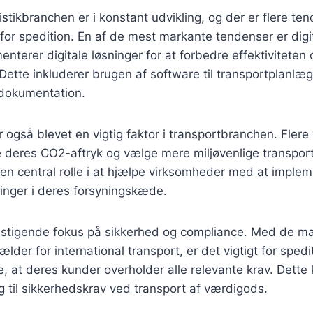
istikbranchen er i konstant udvikling, og der er flere te
for spedition. En af de mest markante tendenser er digi
enterer digitale løsninger for at forbedre effektiviteten
ette inkluderer brugen af software til transportplanlæg
dokumentation.
også blevet en vigtig faktor i transportbranchen. Fler
e deres CO2-aftryk og vælge mere miljøvenlige transpor
r en central rolle i at hjælpe virksomheder med at imple
inger i deres forsyningskæde.
n stigende fokus på sikkerhed og compliance. Med de ma
lder for international transport, er det vigtigt for sped
e, at deres kunder overholder alle relevante krav. Dette 
g til sikkerhedskrav ved transport af værdigods.