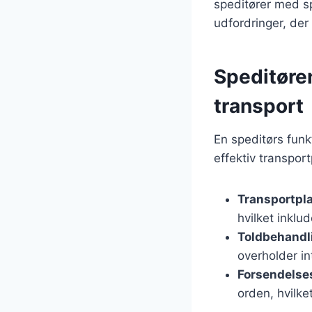
speditører med sp
udfordringer, der
Speditøre
transport
En speditørs funk
effektiv transpor
Transportpl
hvilket inklu
Toldbehandl
overholder in
Forsendelse
orden, hvilke