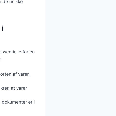
i de unikke
 i
ssentielle for en
:
orten af varer,
rer, at varer
te dokumenter er i