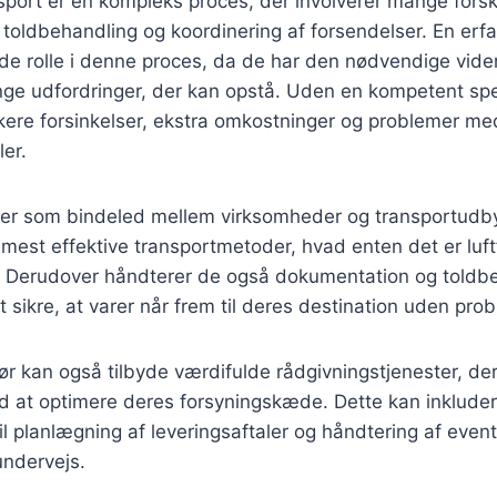
nsport er en kompleks proces, der involverer mange forske
, toldbehandling og koordinering af forsendelser. En erf
nde rolle i denne proces, da de har den nødvendige viden 
nge udfordringer, der kan opstå. Uden en kompetent spe
kere forsinkelser, ekstra omkostninger og problemer me
ler.
rer som bindeled mellem virksomheder og transportudb
est effektive transportmetoder, hvad enten det er luftf
t. Derudover håndterer de også dokumentation og toldbe
at sikre, at varer når frem til deres destination uden pro
ør kan også tilbyde værdifulde rådgivningstjenester, de
at optimere deres forsyningskæde. Dette kan inkludere 
il planlægning af leveringsaftaler og håndtering af even
undervejs.