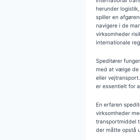
International tra
herunder logistik
spiller en afgøre
navigere i de ma
virksomheder risi
internationale reg
Speditører funge
med at vælge de m
eller vejtranspor
er essentielt for 
En erfaren spedit
virksomheder med 
transportmiddel t
der måtte opstå 