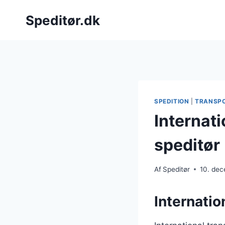
Fortsæt
Speditør.dk
til
indhold
SPEDITION
|
TRANSP
Internat
speditør
Af
Speditør
10. de
Internatio