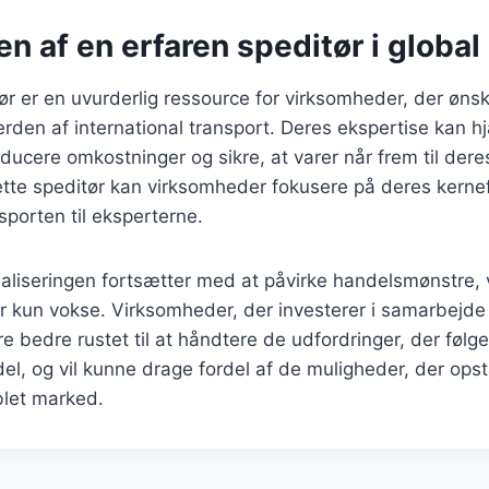
n af en erfaren speditør i global
ør er en uvurderlig ressource for virksomheder, der ønsk
rden af international transport. Deres ekspertise kan 
educere omkostninger og sikre, at varer når frem til deres
ette speditør kan virksomheder fokusere på deres kerne
sporten til eksperterne.
baliseringen fortsætter med at påvirke handelsmønstre, v
er kun vokse. Virksomheder, der investerer i samarbejd
ære bedre rustet til at håndtere de udfordringer, der følg
el, og vil kunne drage fordel af de muligheder, der opstå
let marked.