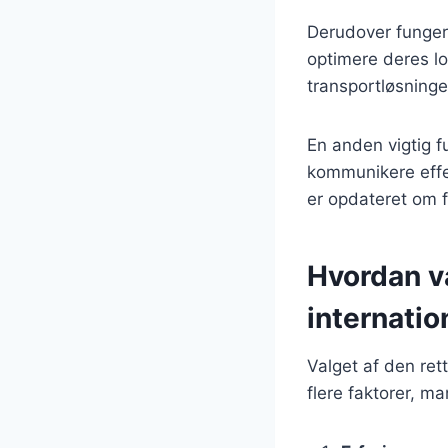
Derudover funger
optimere deres log
transportløsninge
En anden vigtig f
kommunikere effek
er opdateret om 
Hvordan væ
internatio
Valget af den ret
flere faktorer, m