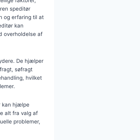
llige faktorer,
aren speditør
og erfaring til at
ditør kan
d overholdelse af
ydere. De hjælper
ragt, søfragt
handling, hvilket
blemer.
r kan hjælpe
alt fra valg af
tuelle problemer,