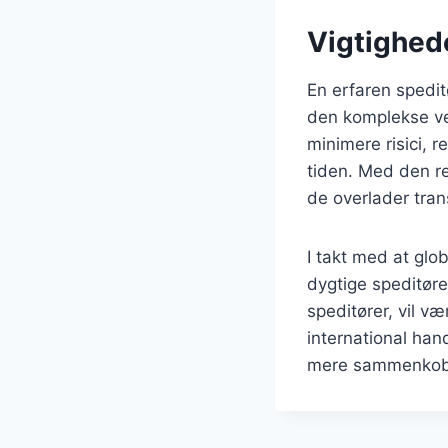
Vigtighede
En erfaren spedit
den komplekse ve
minimere risici, r
tiden. Med den r
de overlader tran
I takt med at glo
dygtige speditør
speditører, vil v
international hand
mere sammenkob