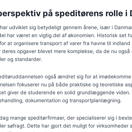
perspektiv på speditørens rolle 
 har udviklet sig betydeligt gennem årene, især i Danma
del har været en vigtig del af økonomien. Historisk set h
for at organisere transport af varer fra havne til indla
er deres opgaver blevet mere komplekse, da de nu også 
gler og standarder.
editøruddannelsen også ændret sig for at imødekomme 
lsen fokuserer nu på både praktiske og teoretiske aspe
lket giver de studerende en solid grundlæggende viden. 
handling, dokumentation og transportplanlægning.
dag mange speditørfirmaer, der specialiserer sig i bes
ler søfragt. Dette har gjort det muligt for virksomheder 