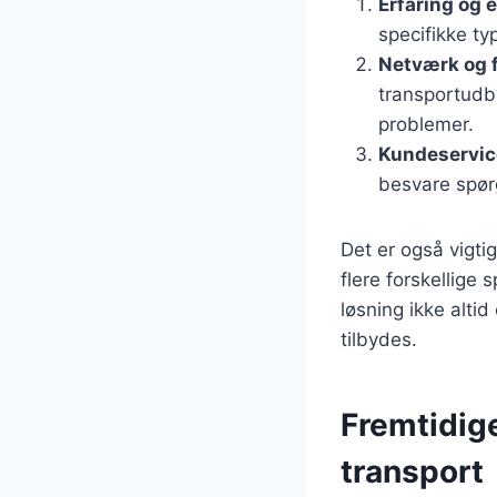
Erfaring og 
specifikke ty
Netværk og 
transportudby
problemer.
Kundeservic
besvare spør
Det er også vigti
flere forskellige 
løsning ikke alti
tilbydes.
Fremtidige
transport