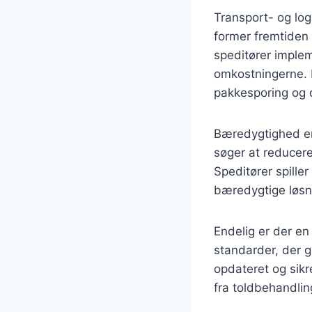
Transport- og log
former fremtiden 
speditører implem
omkostningerne. D
pakkesporing og 
Bæredygtighed er 
søger at reducer
Speditører spille
bæredygtige løsn
Endelig er der e
standarder, der gæ
opdateret og sikr
fra toldbehandlin