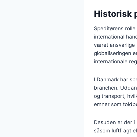
Historisk 
Speditørens rolle
international han
været ansvarlige 
globaliseringen 
internationale re
I Danmark har sp
branchen. Uddanne
og transport, hvi
emner som toldbe
Desuden er der i 
såsom luftfragt el