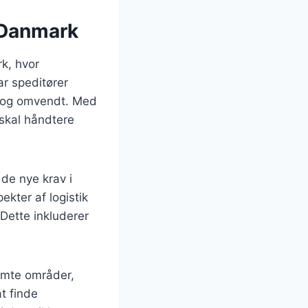
i Danmark
rk, hvor
ar speditører
nd og omvendt. Med
skal håndtere
de nye krav i
kter af logistik
Dette inkluderer
temte områder,
at finde