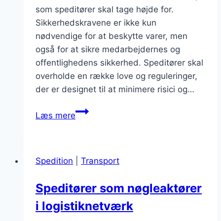
som speditører skal tage højde for.
Sikkerhedskravene er ikke kun
nødvendige for at beskytte varer, men
også for at sikre medarbejdernes og
offentlighedens sikkerhed. Speditører skal
overholde en række love og reguleringer,
der er designet til at minimere risici og…
Sikkerhedskrav
Læs mere
for
speditører
i
Spedition
|
Transport
transportbranchen
Speditører som nøgleaktører
i logistiknetværk