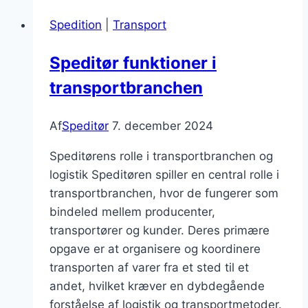
i
Spedition
|
Transport
logistiknetværk
Speditør funktioner i
transportbranchen
Af
Speditør
7. december 2024
Speditørens rolle i transportbranchen og
logistik Speditøren spiller en central rolle i
transportbranchen, hvor de fungerer som
bindeled mellem producenter,
transportører og kunder. Deres primære
opgave er at organisere og koordinere
transporten af varer fra et sted til et
andet, hvilket kræver en dybdegående
forståelse af logistik og transportmetoder.