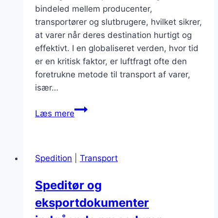
bindeled mellem producenter,
transportører og slutbrugere, hvilket sikrer,
at varer når deres destination hurtigt og
effektivt. I en globaliseret verden, hvor tid
er en kritisk faktor, er luftfragt ofte den
foretrukne metode til transport af varer,
især…
Speditører
Læs mere
og
luftfragtens
betydning
Spedition
|
Transport
for
branchen
Speditør og
eksportdokumenter