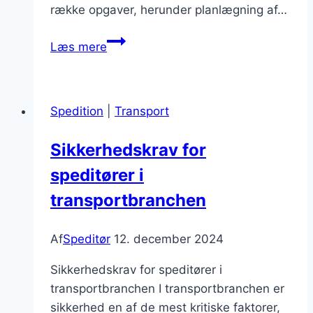
række opgaver, herunder planlægning af…
Speditører
Læs mere
der
arbejder
med
Spedition
|
Transport
shipping-
løsninger
Sikkerhedskrav for
speditører i
transportbranchen
Af
Speditør
12. december 2024
Sikkerhedskrav for speditører i
transportbranchen I transportbranchen er
sikkerhed en af de mest kritiske faktorer,