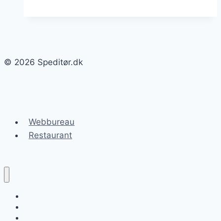
eksportdokumenter
indgående
procedurer
© 2026 Speditør.dk
Webbureau
Restaurant
Speditør.dk
Blog
Speditørlisten