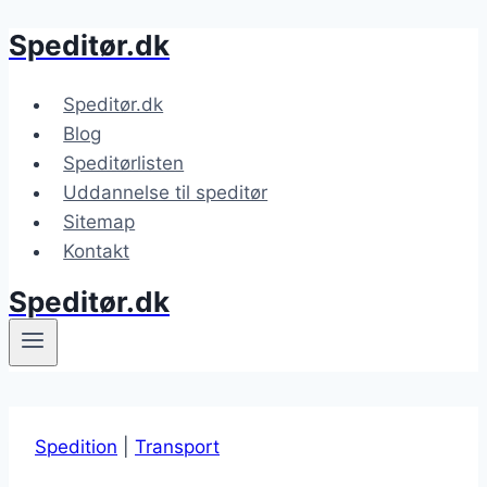
Speditør.dk
Fortsæt
til
indhold
Speditør.dk
Blog
Speditørlisten
Uddannelse til speditør
Sitemap
Kontakt
Speditør.dk
Spedition
|
Transport