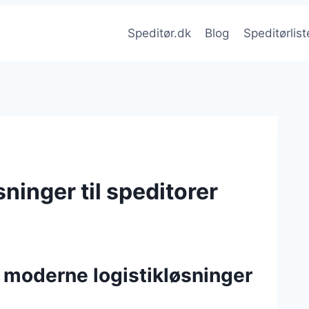
Speditør.dk
Blog
Speditørlist
inger til speditorer
f moderne logistikløsninger