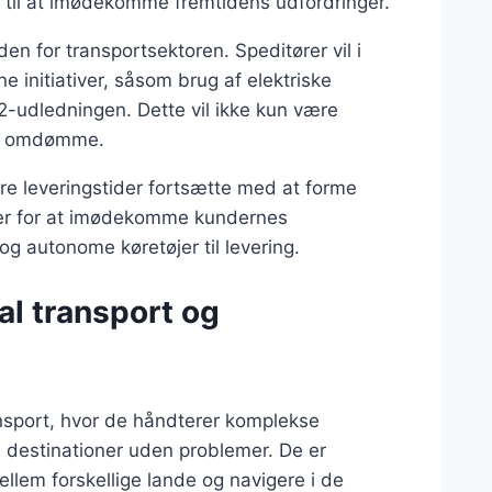
et til at imødekomme fremtidens udfordringer.
 for transportsektoren. Speditører vil i
 initiativer, såsom brug af elektriske
O2-udledningen. Dette vil ikke kun være
nes omdømme.
ere leveringstider fortsætte med at forme
nger for at imødekomme kundernes
og autonome køretøjer til levering.
nal transport og
transport, hvor de håndterer komplekse
es destinationer uden problemer. De er
ellem forskellige lande og navigere i de