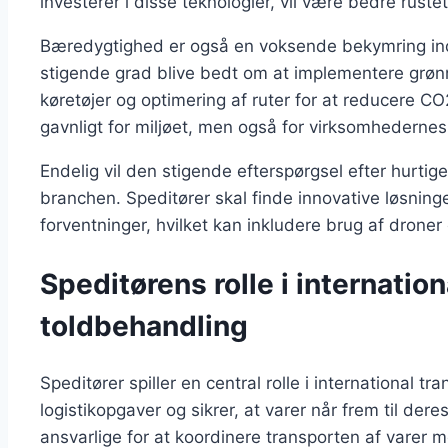
investerer i disse teknologier, vil være bedre rust
Bæredygtighed er også en voksende bekymring inden
stigende grad blive bedt om at implementere grønne
køretøjer og optimering af ruter for at reducere C
gavnligt for miljøet, men også for virksomheder
Endelig vil den stigende efterspørgsel efter hurtig
branchen. Speditører skal finde innovative løsni
forventninger, hvilket kan inkludere brug af droner 
Speditørens rolle i internatio
toldbehandling
Speditører spiller en central rolle i international 
logistikopgaver og sikrer, at varer når frem til der
ansvarlige for at koordinere transporten af varer m