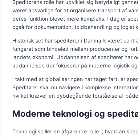
Speditørens rolle har udviklet sig betydeligt genne
været ansvarlige for at organisere transport af va
deres funktion blevet mere kompleks. I dag er sped
også for dokumentation, toldbehandling og logistik
Historisk set har speditører i Danmark været centra
fungeret som bindeled mellem producenter og forbr
landets økonomi. Uddannelsen af speditører har og
uddannelser, der fokuserer på moderne logistik og 
I takt med at globaliseringen har taget fart, er spe
Speditører skal nu navigere i komplekse internationa
hvilket kræver en dybdegående forståelse af både
Moderne teknologi og spedit
Teknologi spiller en afgørende rolle i, hvordan spedi