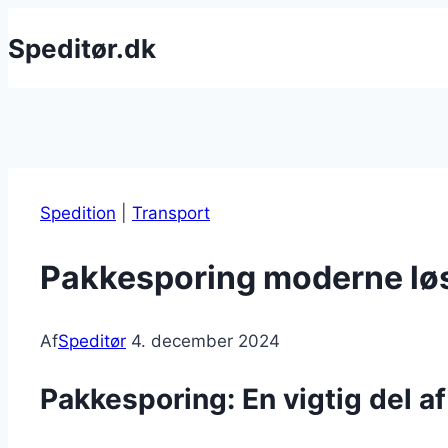
Fortsæt
Speditør.dk
til
indhold
Spedition
|
Transport
Pakkesporing moderne løsn
Af
Speditør
4. december 2024
Pakkesporing: En vigtig del a