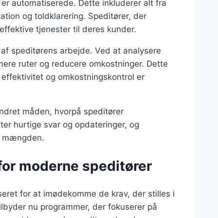
r automatiserede. Dette inkluderer alt fra
tion og toldklarering. Speditører, der
ffektive tjenester til deres kunder.
 af speditørens arbejde. Ved at analysere
imere ruter og reducere omkostninger. Dette
effektivitet og omkostningskontrol er
ndret måden, hvorpå speditører
r hurtige svar og opdateringer, og
fra mængden.
or moderne speditører
eret for at imødekomme de krav, der stilles i
lbyder nu programmer, der fokuserer på