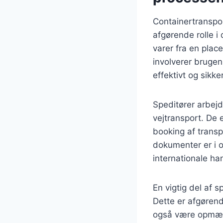
Containertranspor
afgørende rolle i
varer fra en plac
involverer brugen
effektivt og sikke
Speditører arbejd
vejtransport. De 
booking af transp
dokumenter er i o
internationale ha
En vigtig del af s
Dette er afgørend
også være opmærk