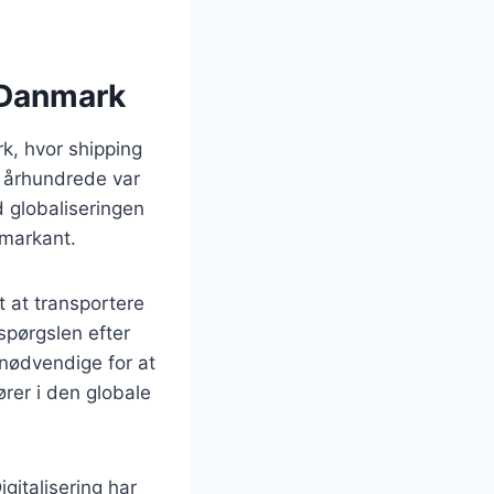
i Danmark
k, hvor shipping
. århundrede var
d globaliseringen
 markant.
t at transportere
rspørgslen efter
 nødvendige for at
ører i den globale
gitalisering har