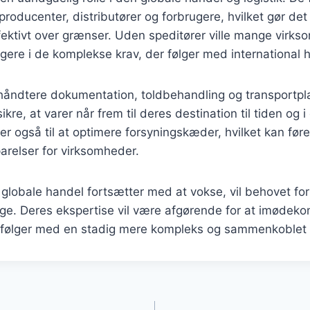
roducenter, distributører og forbrugere, hvilket gør det 
fektivt over grænser. Uden speditører ville mange virk
gere i de komplekse krav, der følger med international 
t håndtere dokumentation, toldbehandling og transportp
ikre, at varer når frem til deres destination til tiden og 
r også til at optimere forsyningskæder, hvilket kan føre 
relser for virksomheder.
 globale handel fortsætter med at vokse, vil behovet for
tige. Deres ekspertise vil være afgørende for at imøde
r følger med en stadig mere kompleks og sammenkoblet
gation