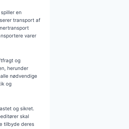
spiller en
serer transport af
inertransport
ansportere varer
tfragt og
ten, herunder
t alle nødvendige
ik og
astet og sikret.
editører skal
 tilbyde deres