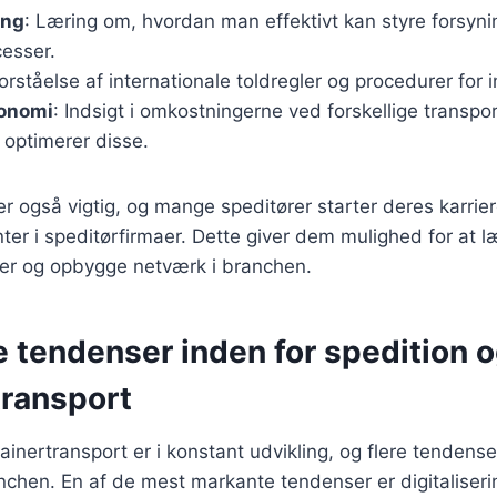
ing
: Læring om, hvordan man effektivt kan styre forsy
cesser.
Forståelse af internationale toldregler og procedurer for 
onomi
: Indsigt i omkostningerne ved forskellige transpo
optimerer disse.
er også vigtig, og mange speditører starter deres karrier
nter i speditørfirmaer. Dette giver dem mulighed for at 
ner og opbygge netværk i branchen.
 tendenser inden for spedition 
transport
ainertransport er i konstant udvikling, og flere tendens
nchen. En af de mest markante tendenser er digitaliseri