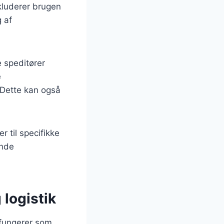
kluderer brugen
 af
e speditører
e
 Dette kan også
r til specifikke
ende
 logistik
e fungerer som