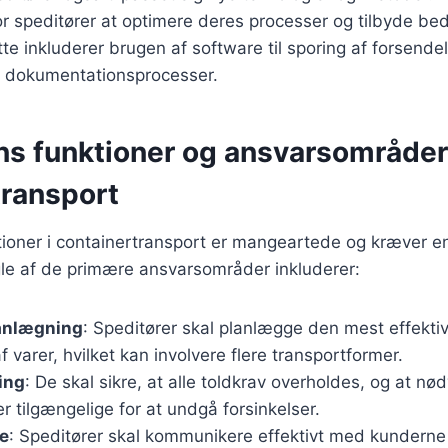
or speditører at optimere deres processer og tilbyde bedr
te inkluderer brugen af software til sporing af forsende
f dokumentationsprocesser.
ns funktioner og ansvarsområder
transport
ioner i containertransport er mangeartede og kræver en
le af de primære ansvarsområder inkluderer:
anlægning
: Speditører skal planlægge den mest effektiv
f varer, hvilket kan involvere flere transportformer.
ing
: De skal sikre, at alle toldkrav overholdes, og at n
 tilgængelige for at undgå forsinkelser.
e
: Speditører skal kommunikere effektivt med kunderne 