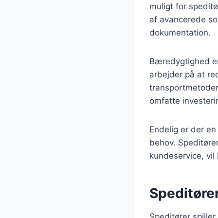
muligt for spedit
af avancerede sof
dokumentation.
Bæredygtighed er 
arbejder på at r
transportmetoder
omfatte investerin
Endelig er der en
behov. Speditøre
kundeservice, vil
Speditøren
Speditører spille