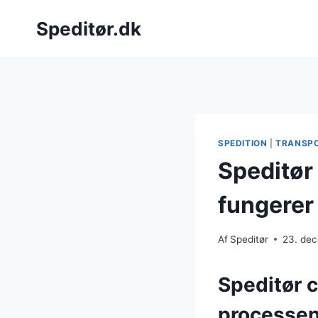
Fortsæt
Speditør.dk
til
indhold
SPEDITION
|
TRANSP
Speditør
fungerer
Af
Speditør
23. de
Speditør c
processe