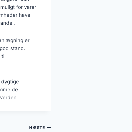
muligt for varer
somheder have
handel.
lanlægning er
i god stand.
til
 dygtige
komme de
 verden.
NÆSTE