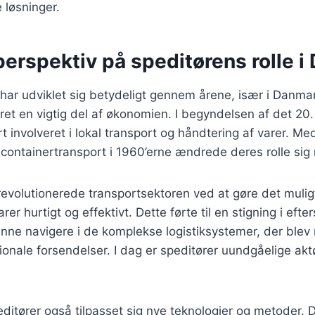
 løsninger.
perspektiv på speditørens rolle 
 har udviklet sig betydeligt gennem årene, især i Danmar
et en vigtig del af økonomien. I begyndelsen af det 20
t involveret i lokal transport og håndtering af varer. Me
 containertransport i 1960’erne ændrede deres rolle sig
revolutionerede transportsektoren ved at gøre det mulig
r hurtigt og effektivt. Dette førte til en stigning i efte
unne navigere i de komplekse logistiksystemer, der blev
ionale forsendelser. I dag er speditører uundgåelige akt
ditører også tilpasset sig nye teknologier og metoder. Di