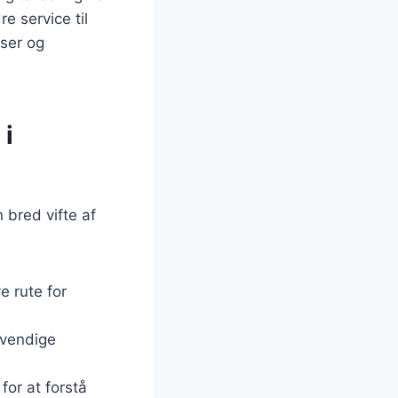
e service til
lser og
 i
 bred vifte af
e rute for
ødvendige
for at forstå