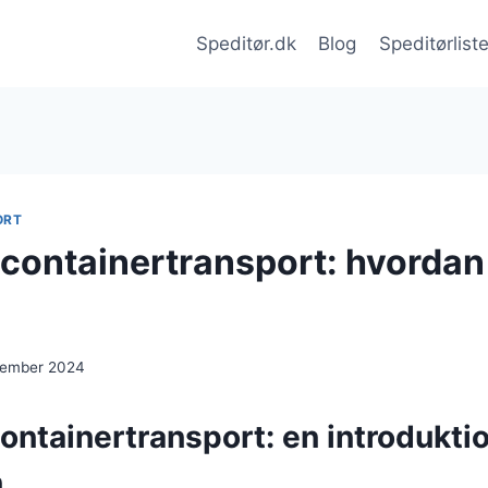
Speditør.dk
Blog
Speditørlist
ORT
 containertransport: hvordan
cember 2024
ontainertransport: en introduktion
n