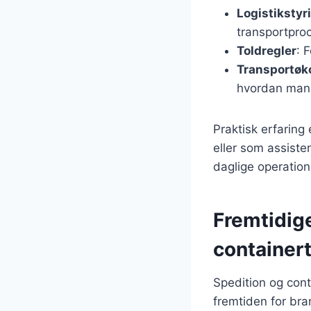
Logistikstyr
transportpro
Toldregler
: 
Transportøk
hvordan man 
Praktisk erfaring 
eller som assiste
daglige operatio
Fremtidige
container
Spedition og cont
fremtiden for bra