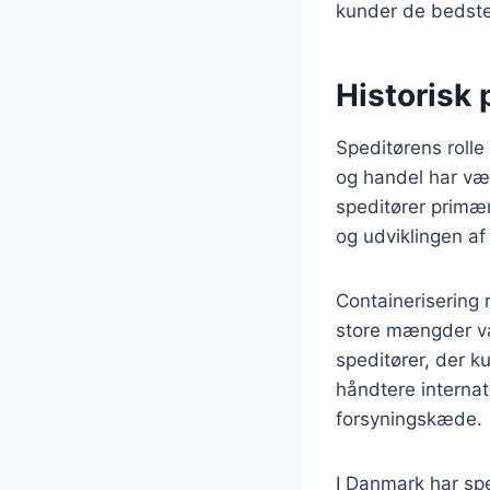
kunder de bedste
Historisk 
Speditørens rolle
og handel har vær
speditører primær
og udviklingen af
Containerisering 
store mængder vare
speditører, der k
håndtere internat
forsyningskæde.
I Danmark har spe