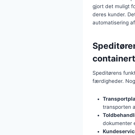
gjort det muligt f
deres kunder. Det
automatisering a
Speditøre
container
Speditørens funkt
færdigheder. Nog
Transportpl
transporten a
Toldbehandl
dokumenter er
Kundeservic