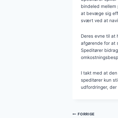
bindeled mellem p
at bevæge sig ef
svært ved at navi
Deres evne til a
afgørende for at s
Speditører bidrage
omkostningsbespa
I takt med at den
speditører kun s
udfordringer, de
Indlægsnavi
FORRIGE