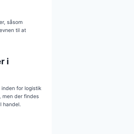
ner, såsom
evnen til at
r i
inden for logistik
, men der findes
l handel.