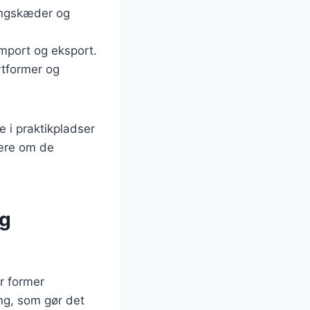
ningskæder og
import og eksport.
rtformer og
e i praktikpladser
lære om de
og
er former
ng, som gør det