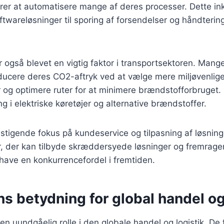
ører at automatisere mange af deres processer. Dette in
twareløsninger til sporing af forsendelser og håndtering
også blevet en vigtig faktor i transportsektoren. Mang
educere deres CO2-aftryk ved at vælge mere miljøvenlig
 og optimere ruter for at minimere brændstofforbruget.
g i elektriske køretøjer og alternative brændstoffer.
 stigende fokus på kundeservice og tilpasning af løsninge
r, der kan tilbyde skræddersyede løsninger og fremrag
 have en konkurrencefordel i fremtiden.
s betydning for global handel og
r en uundgåelig rolle i den globale handel og logistik. D