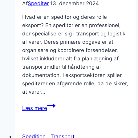
Af
Speditør
13. december 2024
Hvad er en speditør og deres rolle i
eksport? En speditør er en professionel,
der specialiserer sig i transport og logistik
af varer. Deres primære opgave er at
organisere og koordinere forsendelser,
hvilket inkluderer alt fra planlægning af
transportmidler til håndtering af
dokumentation. I eksportsektoren spiller
speditører en afgørende rolle, da de sikrer,
at varer…
Speditør
Læs mere
med
erfaring
inden
Spedition
|
Transport