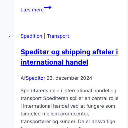
Speditør
Læs mere
firmaer
og
deres
Spedition
|
Transport
rolle
Speditør og shipping aftaler i
international handel
Af
Speditør
23. december 2024
Speditørens rolle i international handel og
transport Speditøren spiller en central rolle
i international handel ved at fungere som
bindeled mellem producenter,
transportører og kunder. De er ansvarlige