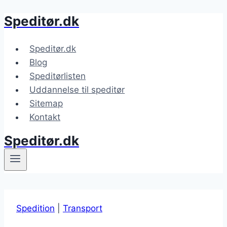
Speditør.dk
Fortsæt
til
indhold
Speditør.dk
Blog
Speditørlisten
Uddannelse til speditør
Sitemap
Kontakt
Speditør.dk
Spedition
|
Transport