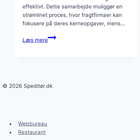
effektivt. Dette samarbejde muliggør en
strømlinet proces, hvor fragtfirmaer kan
fokusere på deres kerneopgaver, mens…
Fragtfirma
Læs mere
samarbejde
med
en
godkendt
spediteur
© 2026 Speditør.dk
Webbureau
Restaurant