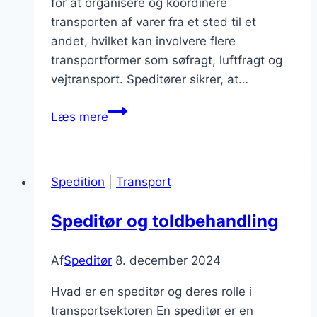
for at organisere og koordinere
transporten af varer fra et sted til et
andet, hvilket kan involvere flere
transportformer som søfragt, luftfragt og
vejtransport. Speditører sikrer, at…
Speditør
Læs mere
og
shipping
aftaler
Spedition
|
Transport
i
international
Speditør og toldbehandling
handel
Af
Speditør
8. december 2024
Hvad er en speditør og deres rolle i
transportsektoren En speditør er en