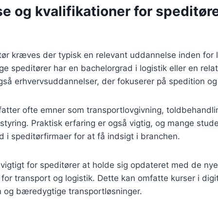
 og kvalifikationer for speditøre
itør kræves der typisk en relevant uddannelse inden for l
e speditører har en bachelorgrad i logistik eller en relate
så erhvervsuddannelser, der fokuserer på spedition og 
tter ofte emner som transportlovgivning, toldbehandlin
kstyring. Praktisk erfaring er også vigtig, og mange stu
 i speditørfirmaer for at få indsigt i branchen.
vigtigt for speditører at holde sig opdateret med de ny
for transport og logistik. Dette kan omfatte kurser i digi
n og bæredygtige transportløsninger.