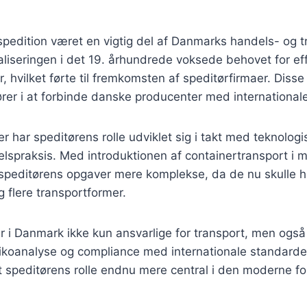
 spedition været en vigtig del af Danmarks handels- og tr
aliseringen i det 19. århundrede voksede behovet for ef
r, hvilket førte til fremkomsten af speditørfirmaer. Diss
ører i at forbinde danske producenter med international
er har speditørens rolle udviklet sig i takt med teknolog
lspraksis. Med introduktionen af containertransport i m
speditørens opgaver mere komplekse, da de nu skulle h
flere transportformer.
er i Danmark ikke kun ansvarlige for transport, men også
risikoanalyse og compliance med internationale standard
rt speditørens rolle endnu mere central i den moderne 