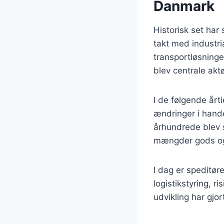
Danmark
Historisk set har
takt med industri
transportløsninge
blev centrale akt
I de følgende årti
ændringer i hande
århundrede blev 
mængder gods og 
I dag er speditør
logistikstyring, 
udvikling har gjo