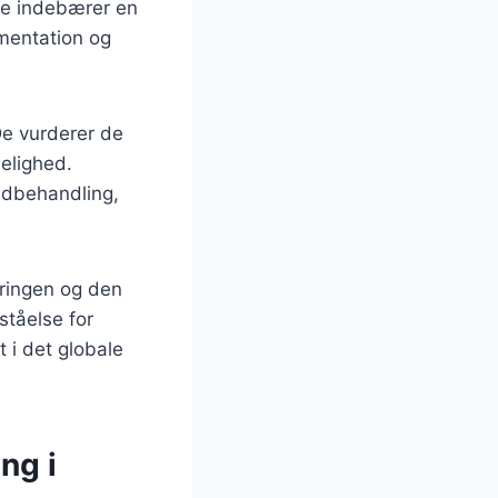
tte indebærer en
umentation og
De vurderer de
elighed.
ldbehandling,
eringen og den
ståelse for
t i det globale
ng i