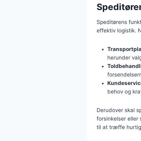
Speditøren
Speditørens funkt
effektiv logistik
Transportpl
herunder valg
Toldbehandl
forsendelser
Kundeservic
behov og krav
Derudover skal s
forsinkelser elle
til at træffe hurt