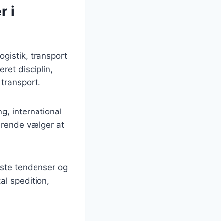
r i
ogistik, transport
ret disciplin,
transport.
g, international
derende vælger at
este tendenser og
tal spedition,