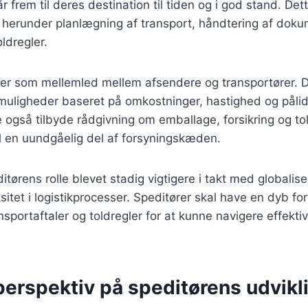
r frem til deres destination til tiden og i god stand. De
, herunder planlægning af transport, håndtering af dok
ldregler.
rer som mellemled mellem afsendere og transportører. 
muligheder baseret på omkostninger, hastighed og pålid
også tilbyde rådgivning om emballage, forsikring og to
il en uundgåelig del af forsyningskæden.
itørens rolle blevet stadig vigtigere i takt med globalis
itet i logistikprocesser. Speditører skal have en dyb for
nsportaftaler og toldregler for at kunne navigere effektiv
perspektiv på speditørens udvikli