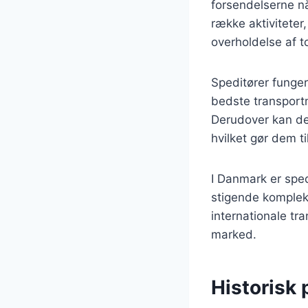
forsendelserne nå
række aktiviteter
overholdelse af to
Speditører funge
bedste transport
Derudover kan de 
hvilket gør dem t
I Danmark er sped
stigende kompleks
internationale tra
marked.
Historisk 