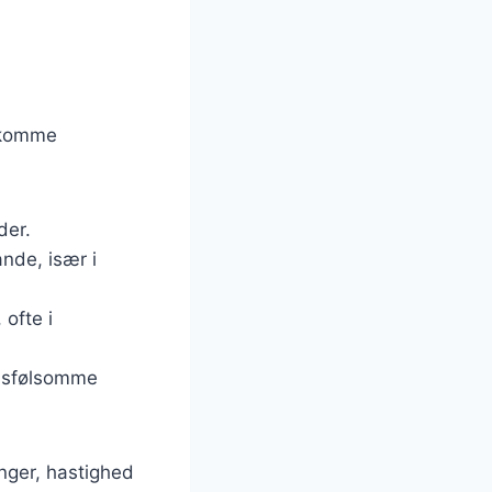
dekomme
der.
ande, især i
 ofte i
tidsfølsomme
nger, hastighed