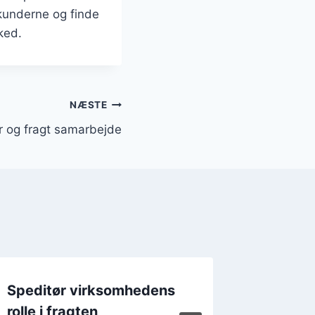
a kunderne og finde
ked.
NÆSTE
r og fragt samarbejde
Speditør virksomhedens
Speditø
rolle i fragten
leverin