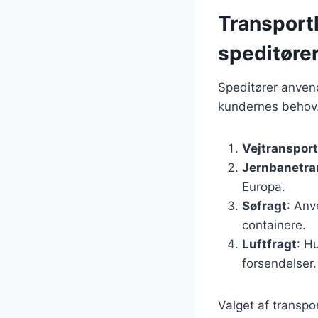
Transport
speditøre
Speditører anven
kundernes behov.
Vejtransport
Jernbanetra
Europa.
Søfragt
: Anv
containere.
Luftfragt
: H
forsendelser.
Valget af transpo