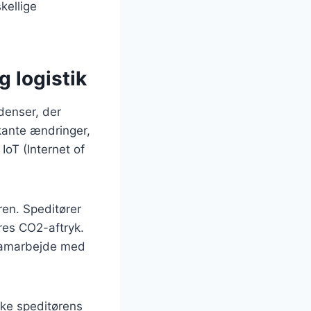
kellige
g logistik
denser, der
kante ændringer,
IoT (Internet of
en. Speditører
res CO2-aftryk.
g samarbejde med
rke speditørens