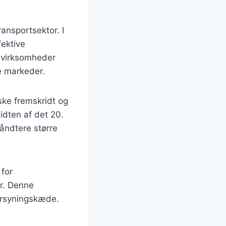
ansportsektor. I
fektive
e virksomheder
e markeder.
iske fremskridt og
idten af det 20.
åndtere større
 for
er. Denne
forsyningskæde.