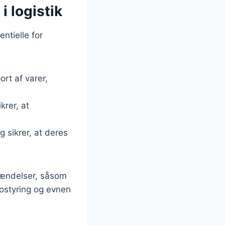
 logistik
ntielle for
rt af varer,
krer, at
 sikrer, at deres
 hændelser, såsom
kostyring og evnen