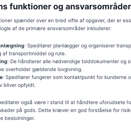
s funktioner og ansvarsområder i
ioner spænder over en bred vifte af opgaver, der er esse
. Nogle af de primære ansvarsområder inkluderer:
anlægning
: Speditører planlægger og organiserer transpo
 af transportmiddel og rute.
ing
: De håndterer alle nødvendige tolddokumenter og si
ne overholder gældende lovgivning.
e
: Speditører fungerer som kontaktpunkt for kunderne og
 bliver opfyldt.
peditører også være i stand til at håndtere uforudsete
r skader på gods. Dette kræver en god forståelse for risi
ige beslutninger.