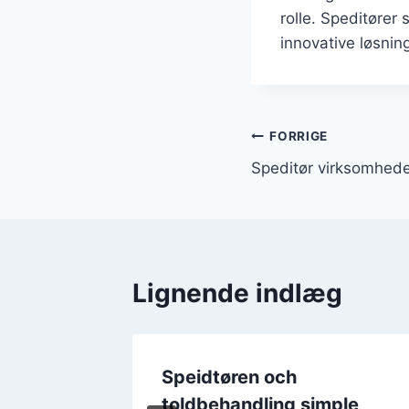
rolle. Speditører 
innovative løsnin
Indlægsnavi
FORRIGE
Speditør virksomheder
Lignende indlæg
Speidtøren och
ved
toldbehandling simple