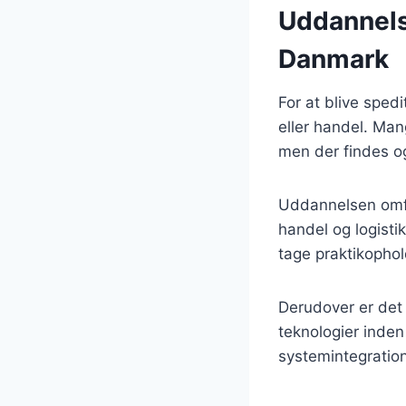
Uddannelse
Danmark
For at blive sped
eller handel. Mang
men der findes og
Uddannelsen omfa
handel og logisti
tage praktikophold
Derudover er det 
teknologier inden 
systemintegratio