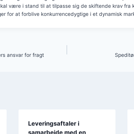
skal være i stand til at tilpasse sig de skiftende krav fr
ger for at forblive konkurrencedygtige i et dynamisk mar
gation
s ansvar for fragt
Speditø
Leveringsaftaler i
samarbejde med en