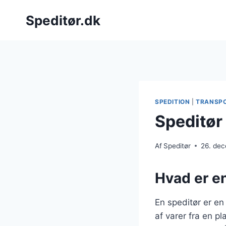
Fortsæt
Speditør.dk
til
indhold
SPEDITION
|
TRANSP
Speditør
Af
Speditør
26. de
Hvad er en
En speditør er en 
af varer fra en p