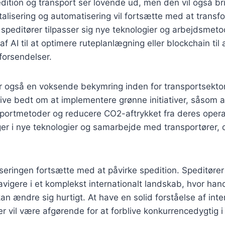
dition og transport ser lovende ud, men den vil også br
italisering og automatisering vil fortsætte med at trans
t speditører tilpasser sig nye teknologier og arbejdsmeto
f AI til at optimere ruteplanlægning eller blockchain til 
forsendelser.
 også en voksende bekymring inden for transportsektore
live bedt om at implementere grønne initiativer, såsom 
sportmetoder og reducere CO2-aftrykket fra deres opera
er i nye teknologier og samarbejde med transportører, de
liseringen fortsætte med at påvirke spedition. Speditøre
avigere i et komplekst internationalt landskab, hvor han
kan ændre sig hurtigt. At have en solid forståelse af inte
r vil være afgørende for at forblive konkurrencedygtig i