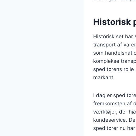
Historisk 
Historisk set har
transport af vare
som handelsnatio
komplekse transpo
speditørens rolle
markant.
I dag er speditør
fremkomsten af di
værktøjer, der h
kundeservice. De
speditører nu har