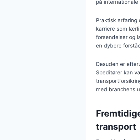
på internationale 
Praktisk erfaring
karriere som lærl
forsendelser og l
en dybere forståe
Desuden er efteru
Speditører kan væ
transportforsikrin
med branchens ud
Fremtidige
transport