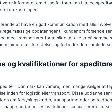
At være informeret om disse faktorer kan hjælpe spedit
kstra omkostninger.
fgørende at have en god kommunikation med alle involve
e regelmæssige opdateringer til kunder om forsendelsen
og med transportører for at sikre, at alle er på samme s
n minimere misforståelser og forbedre den samlede ser
 og kvalifikationer for speditøre
speditør i Danmark kan variere, men mange vælger at ta
e inden for logistik eller transport. Disse uddannelser g
den om forsyningskæder, transportmetoder og toldbeh
r mange uddannelsesinstitutioner specialiserede kurser