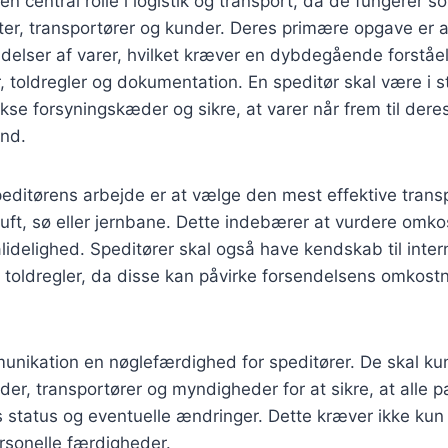
 en central rolle i logistik og transport, da de fungerer 
er, transportører og kunder. Deres primære opgave er a
delser af varer, hvilket kræver en dybdegående forståe
 toldregler og dokumentation. En speditør skal være i st
kse forsyningskæder og sikre, at varer når frem til deres 
and.
speditørens arbejde er at vælge den mest effektive tra
 luft, sø eller jernbane. Dette indebærer at vurdere omko
ålidelighed. Speditører skal også have kendskab til inter
 toldregler, da disse kan påvirke forsendelsens omkost
nikation en nøglefærdighed for speditører. De skal k
der, transportører og myndigheder for at sikre, at alle p
status og eventuelle ændringer. Dette kræver ikke kun 
rsonelle færdigheder.