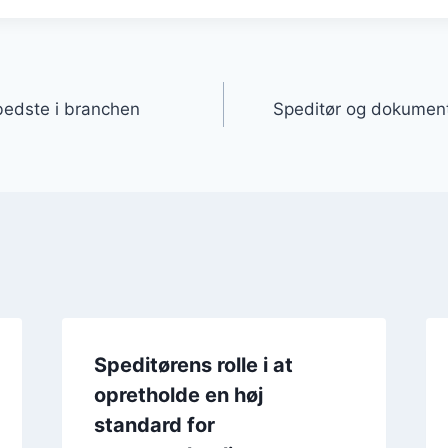
gation
bedste i branchen
Speditør og dokumenta
Speditørens rolle i at
opretholde en høj
standard for