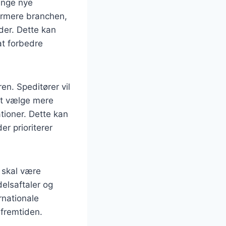
inge nye
formere branchen,
der. Dette kan
at forbedre
n. Speditører vil
at vælge mere
tioner. Dette kan
r prioriterer
r skal være
delsaftaler og
rnationale
 fremtiden.