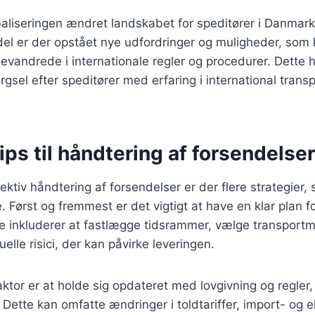
aliseringen ændret landskabet for speditører i Danmar
del er der opstået nye udfordringer og muligheder, som 
evandrede i internationale regler og procedurer. Dette ha
rgsel efter speditører med erfaring i international trans
tips til håndtering af forsendelser
fektiv håndtering af forsendelser er der flere strategier,
 Først og fremmest er det vigtigt at have en klar plan f
te inkluderer at fastlægge tidsrammer, vælge transport
uelle risici, der kan påvirke leveringen.
aktor er at holde sig opdateret med lovgivning og regler,
. Dette kan omfatte ændringer i toldtariffer, import- og 