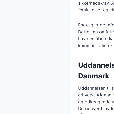
sikkerhedskrav. 
forsinkelser og e
Endelig er det a
Dette kan omfatt
have en åben dial
kommunikation ka
Uddannelse
Danmark
Uddannelsen til 
erhvervsuddannels
grundlæggende vi
Derudover tilbyde