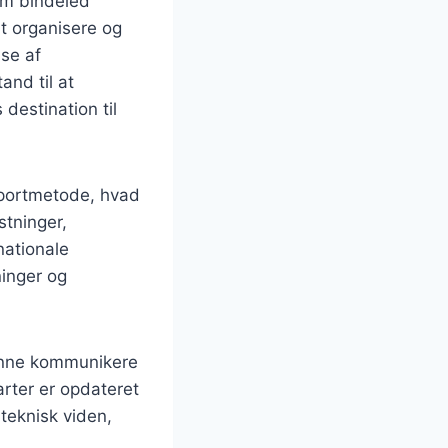
som bindeled
t organisere og
lse af
and til at
destination til
nsportmetode, hvad
stninger,
nationale
ninger og
unne kommunikere
arter er opdateret
teknisk viden,