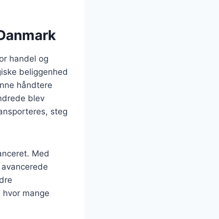
i Danmark
vor handel og
giske beliggenhed
unne håndtere
undrede blev
ansporteres, steg
vanceret. Med
l avancerede
dre
, hvor mange