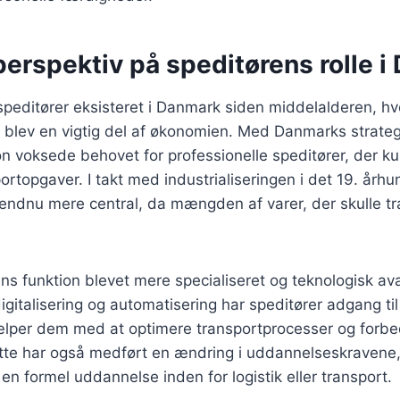
perspektiv på speditørens rolle 
 speditører eksisteret i Danmark siden middelalderen, h
r blev en vigtig del af økonomien. Med Danmarks strate
n voksede behovet for professionelle speditører, der k
rtopgaver. I takt med industrialiseringen i det 19. årh
 endnu mere central, da mængden af varer, der skulle tr
ens funktion blevet mere specialiseret og teknologisk a
gitalisering og automatisering har speditører adgang ti
jælper dem med at optimere transportprocesser og forbe
tte har også medført en ændring i uddannelseskravene
 en formel uddannelse inden for logistik eller transport.