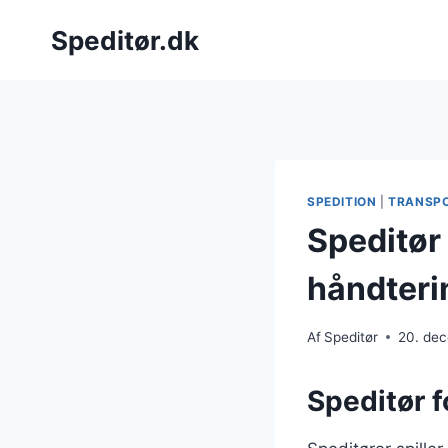
Fortsæt
Speditør.dk
til
indhold
SPEDITION
|
TRANSP
Speditør 
håndteri
Af
Speditør
20. de
Speditør f