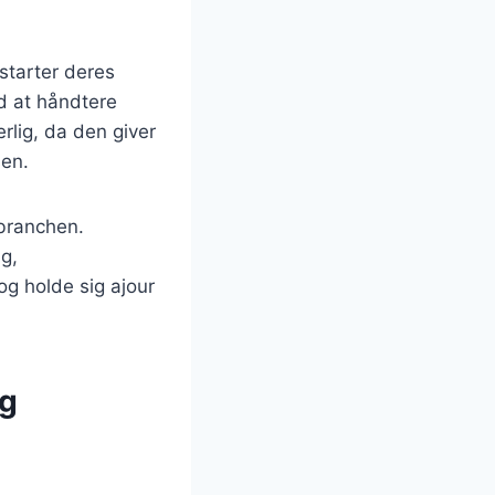
starter deres
ed at håndtere
rlig, da den giver
sen.
 branchen.
g,
 og holde sig ajour
og