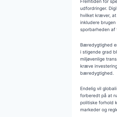
Fremtiden for spe
udfordringer. Dig
hvilket kræver, a
inkludere brugen a
sporbarheden af 
Bæredygtighed er
i stigende grad b
miljøvenlige tran
kræve investering
bæredygtighed.
Endelig vil globa
forberedt på at n
politiske forhold 
markeder og regle