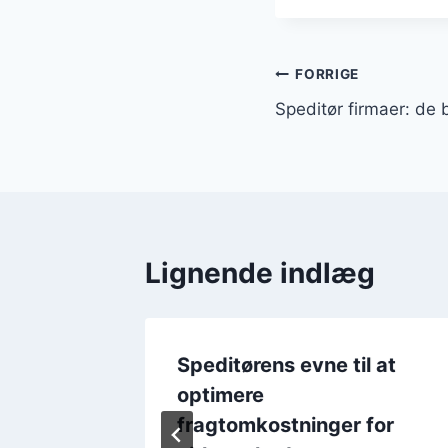
Indlægsnavi
FORRIGE
Speditør firmaer: de 
Lignende indlæg
se:
Speditørens evne til at
optimere
fragtomkostninger for
2024