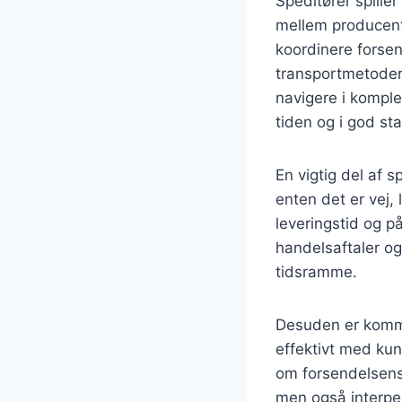
Speditører spiller
mellem producent
koordinere forsen
transportmetoder,
navigere i komple
tiden og i god st
En vigtig del af 
enten det er vej,
leveringstid og p
handelsaftaler og
tidsramme.
Desuden er kommu
effektivt med kun
om forsendelsens 
men også interpe