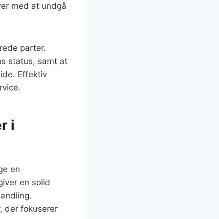
ører med at undgå
rede parter.
s status, samt at
ide. Effektiv
vice.
r i
ge en
iver en solid
andling.
, der fokuserer