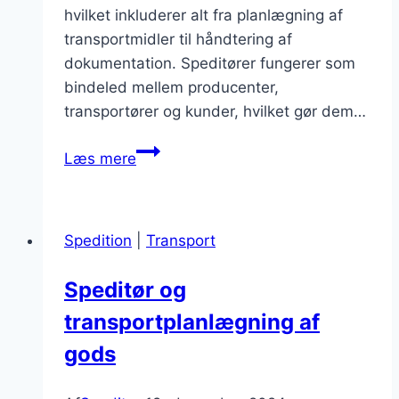
hvilket inkluderer alt fra planlægning af
transportmidler til håndtering af
dokumentation. Speditører fungerer som
bindeled mellem producenter,
transportører og kunder, hvilket gør dem…
Speditør
Læs mere
og
eksport
hvordan
Spedition
|
Transport
gør
man
Speditør og
transportplanlægning af
gods