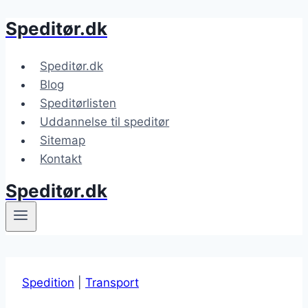
Speditør.dk
Fortsæt
til
indhold
Speditør.dk
Blog
Speditørlisten
Uddannelse til speditør
Sitemap
Kontakt
Speditør.dk
Spedition
|
Transport