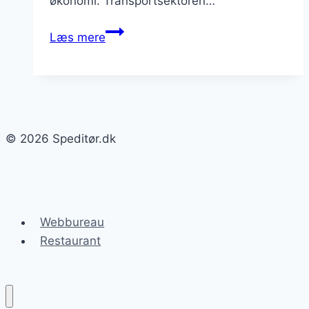
økonomi. Transportsektoren…
Biltransport
Læs mere
og
spedicionsservices
til
erhvervslivet
© 2026 Speditør.dk
Webbureau
Restaurant