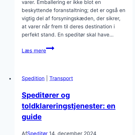
varer. Emballering er ikke blot en
beskyttende foranstaltning; det er også en
vigtig del af forsyningskæden, der sikrer,
at varer når frem til deres destination i
perfekt stand. En speditør skal have…
Hvordan
Læs mere
en
speditør
sikrer
Spedition
|
Transport
korrekt
emballering
Speditører og
og
toldklareringstjenester: en
håndtering
af
guide
varer
Af
Speditør
14. december 2024