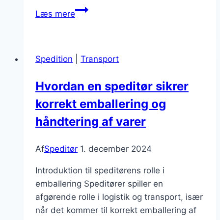
Speditør
Læs mere
med
fokus
på
Spedition
|
Transport
transportoptimering
Hvordan en speditør sikrer
korrekt emballering og
håndtering af varer
Af
Speditør
1. december 2024
Introduktion til speditørens rolle i
emballering Speditører spiller en
afgørende rolle i logistik og transport, især
når det kommer til korrekt emballering af