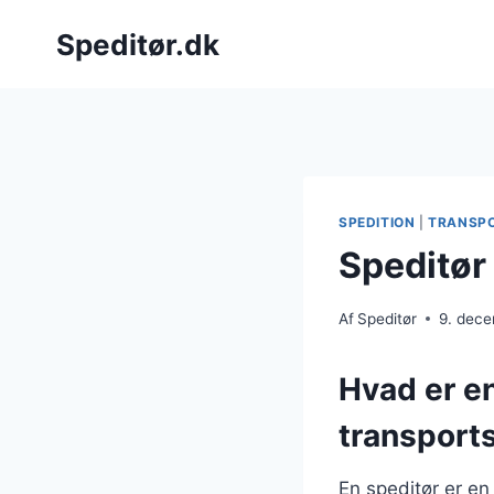
Fortsæt
Speditør.dk
til
indhold
SPEDITION
|
TRANSP
Speditør 
Af
Speditør
9. dec
Hvad er en
transport
En speditør er en 