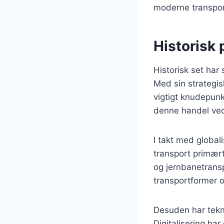
moderne transpo
Historisk 
Historisk set har 
Med sin strategi
vigtigt knudepunkt
denne handel ved 
I takt med global
transport primært
og jernbanetransp
transportformer o
Desuden har tekn
Digitalisering har