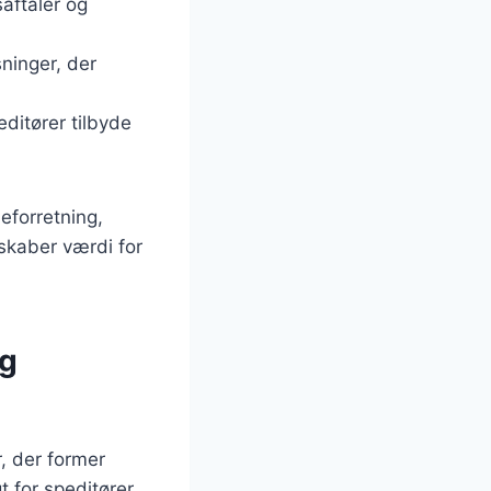
saftaler og
ninger, der
editører tilbyde
eforretning,
 skaber værdi for
og
, der former
t for speditører