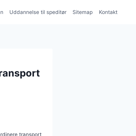
en
Uddannelse til speditør
Sitemap
Kontakt
transport
ordinere transport