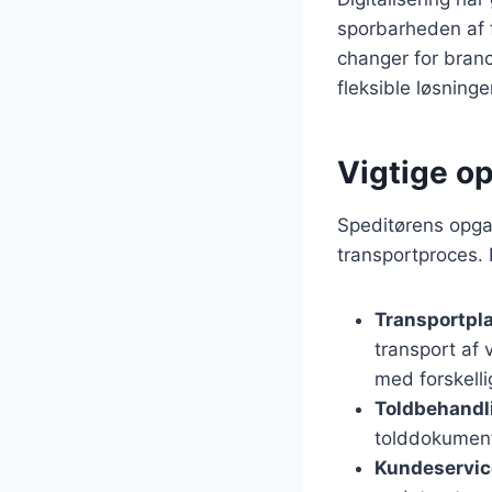
sporbarheden af 
changer for branc
fleksible løsninge
Vigtige op
Speditørens opgav
transportproces. 
Transportpl
transport af 
med forskelli
Toldbehandl
tolddokument
Kundeservic