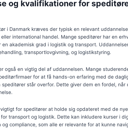
 og kvalifikationer for speditøre
itør i Danmark kræves der typisk en relevant uddannelse
rt eller international handel. Mange speditører har en e
r en akademisk grad i logistik og transport. Uddannelse
andling, transportlovgivning, og logistikstyring.
 er også en vigtig del af uddannelsen. Mange studerend
speditørfirmaer for at få hands-on erfaring med de dagl
 speditører står overfor. Dette giver dem en fordel, når
nelse.
vigtigt for speditører at holde sig opdateret med de ny
for transport og logistik. Dette kan inkludere kurser i dig
 og compliance, som alle er relevante for at kunne navi