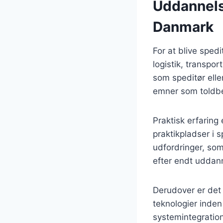
Uddannelse
Danmark
For at blive sped
logistik, transpo
som speditør elle
emner som toldbeh
Praktisk erfaring
praktikpladser i 
udfordringer, som
efter endt uddan
Derudover er det 
teknologier inden 
systemintegration