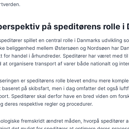
rtverden.
perspektiv på speditørens rolle 
speditører spillet en central rolle i Danmarks udvikling 
ske beliggenhed mellem Østersøen og Nordsøen har Da
 for handel i århundreder. Speditører har været med til a
at organisere transport af varer både nationalt og inter
iseringen er speditørens rolle blevet endnu mere komplek
 baseret på skibsfart, men i dag omfatter det også luftf
ort. Speditører skal derfor have en bred viden om forsk
g deres respektive regler og procedurer.
ologiske fremskridt ændret måden, hvorpå speditører a
 gjort det muligt for speditører at optimere deres proces