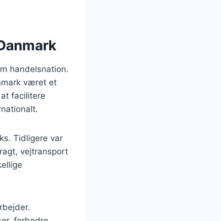
i Danmark
som handelsnation.
nmark været et
t facilitere
nationalt.
s. Tidligere var
ragt, vejtransport
ellige
rbejder.
ser, forbedre