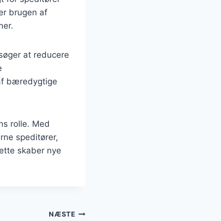
er brugen af
mer.
søger at reducere
e
af bæredygtige
ns rolle. Med
rne speditører,
Dette skaber nye
NÆSTE