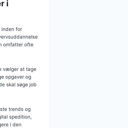
r i
 inden for
rhvervsuddannelse
n omfatter ofte
e vælger at tage
ige opgaver og
 de skal søge job
este trends og
ital spedition,
gere i den