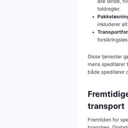
alle lande, h
toldregler.
Pakkeløsnin
inkluderer alt
Transportfor
forsikringslø
Disse tjenester g
mens speditører t
både speditører 
Fremtidige
transport
Fremtiden for spe
branchen. Digitali