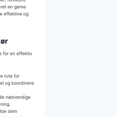
æret en game
e effektive og
tør
 for en effektiv
e rute for
del og koordinere
 alle nødvendige
ning.
olde dem