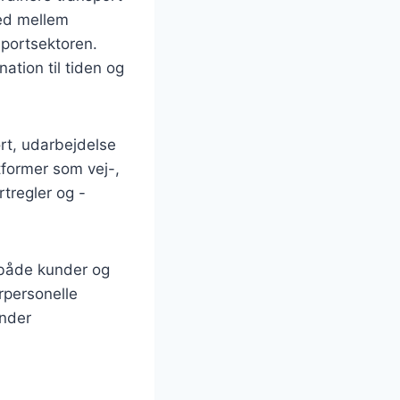
led mellem
sportsektoren.
ation til tiden og
rt, udarbejdelse
tformer som vej-,
rtregler og -
 både kunder og
rpersonelle
under