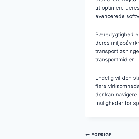
at optimere dere
avancerede softw
Bæredygtighed er 
deres miljøpåvirkn
transportløsning
transportmidler.
Endelig vil den s
flere virksomhede
der kan navigere 
muligheder for sp
Indlægsnavi
FORRIGE