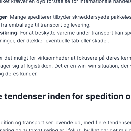
vilket kræver en dyb forståelse for internationale handel
ger
: Mange speditører tilbyder skræddersyede pakkeløs
 fra emballage til transport og levering.
sikring
: For at beskytte varerne under transport kan sp
sninger, der dækker eventuelle tab eller skader.
ør det muligt for virksomheder at fokusere på deres kern
ager sig af logistikken. Det er en win-win situation, der
og deres kunder.
 tendenser inden for spedition 
dition og transport ser lovende ud, med flere tendenser
sering og automatisering er i fokus, hvilket gør det mulig