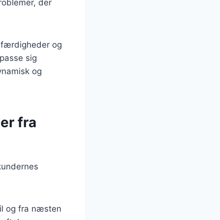
roblemer, der
e færdigheder og
lpasse sig
dynamisk og
er fra
 kundernes
il og fra næsten