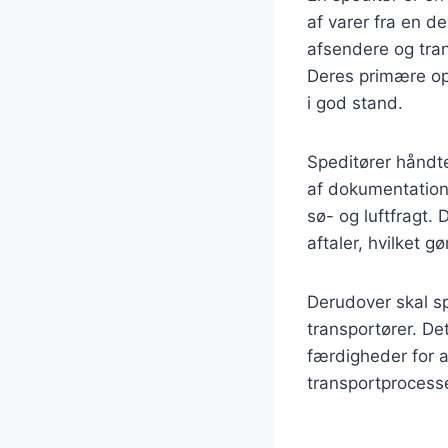
af varer fra en d
afsendere og tran
Deres primære opga
i god stand.
Speditører håndt
af dokumentation,
sø- og luftfragt. 
aftaler, hvilket g
Derudover skal sp
transportører. De
færdigheder for 
transportprocess