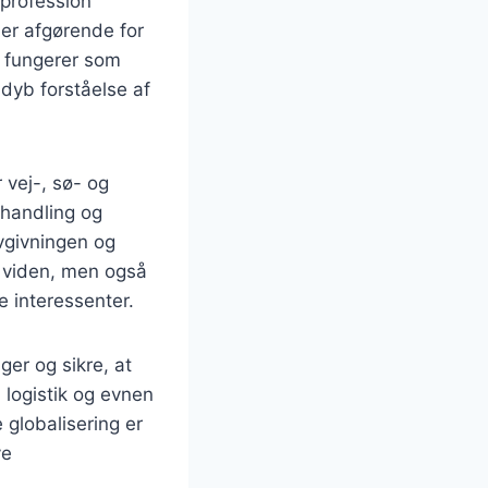
 profession
 er afgørende for
er fungerer som
dyb forståelse af
 vej-, sø- og
ehandling og
ovgivningen og
k viden, men også
 interessenter.
er og sikre, at
 logistik og evnen
 globalisering er
ye