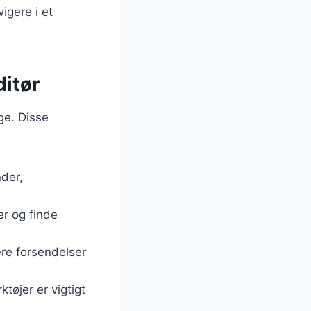
igere i et
ditør
ge. Disse
nder,
er og finde
ere forsendelser
ktøjer er vigtigt