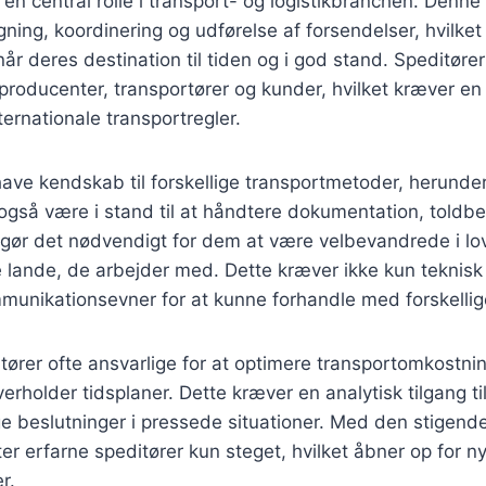
 en central rolle i transport- og logistikbranchen. Denne
gning, koordinering og udførelse af forsendelser, hvilket
 når deres destination til tiden og i god stand. Speditør
roducenter, transportører og kunder, hvilket kræver en 
ternationale transportregler.
have kendskab til forskellige transportmetoder, herunder
l også være i stand til at håndtere dokumentation, toldb
et gør det nødvendigt for dem at være velbevandrede i l
e lande, de arbejder med. Dette kræver ikke kun teknis
unikationsevner for at kunne forhandle med forskellige
ører ofte ansvarlige for at optimere transportomkostning
erholder tidsplaner. Dette kræver en analytisk tilgang til
ige beslutninger i pressede situationer. Med den stigende
ter erfarne speditører kun steget, hvilket åbner op for n
r.