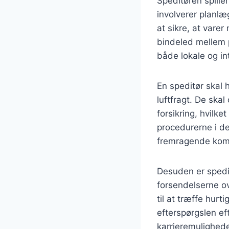
Speditøren spiller
involverer planlæ
at sikre, at varer
bindeled mellem p
både lokale og in
En speditør skal 
luftfragt. De ska
forsikring, hvilk
procedurerne i d
fremragende komm
Desuden er spedit
forsendelserne ov
til at træffe hurt
efterspørgslen ef
karrieremulighede