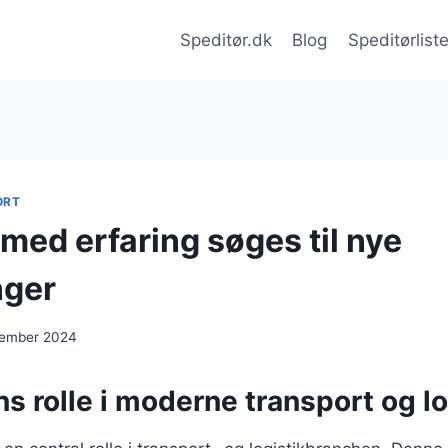
Speditør.dk
Blog
Speditørlist
ORT
med erfaring søges til nye
nger
cember 2024
s rolle i moderne transport og lo