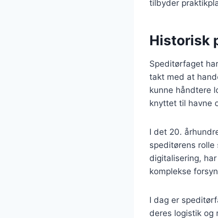
tilbyder praktikpl
Historisk 
Speditørfaget har 
takt med at hande
kunne håndtere lo
knyttet til havne
I det 20. århund
speditørens rolle
digitalisering, ha
komplekse forsyni
I dag er speditø
deres logistik o