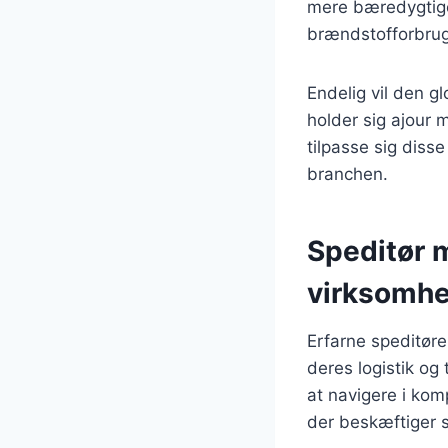
mere bæredygtige
brændstofforbrug
Endelig vil den gl
holder sig ajour m
tilpasse sig diss
branchen.
Speditør m
virksomh
Erfarne speditøre
deres logistik o
at navigere i kom
der beskæftiger s