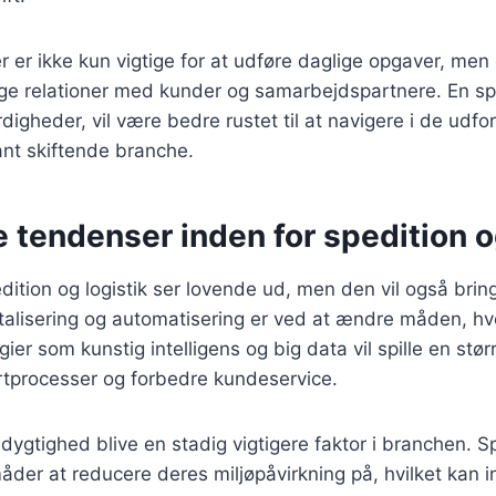
 er ikke kun vigtige for at udføre daglige opgaver, men 
ge relationer med kunder og samarbejdspartnere. En spe
digheder, vil være bedre rustet til at navigere i de udfor
ant skiftende branche.
 tendenser inden for spedition o
dition og logistik ser lovende ud, men den vil også brin
italisering og automatisering er ved at ændre måden, hv
ier som kunstig intelligens og big data vil spille en større
rtprocesser og forbedre kundeservice.
ygtighed blive en stadig vigtigere faktor i branchen. Spe
 måder at reducere deres miljøpåvirkning på, hvilket kan 