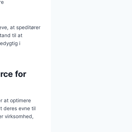
re
æve, at speditører
and til at
edygtig i
rce for
er at optimere
 deres evne til
er virksomhed,