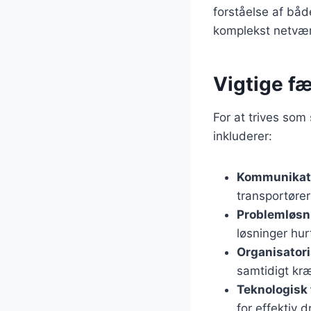
forståelse af både
komplekst netvær
Vigtige fæ
For at trives som
inkluderer:
Kommunikat
transportøre
Problemløsn
løsninger hurt
Organisator
samtidigt kr
Teknologisk 
for effektiv dr