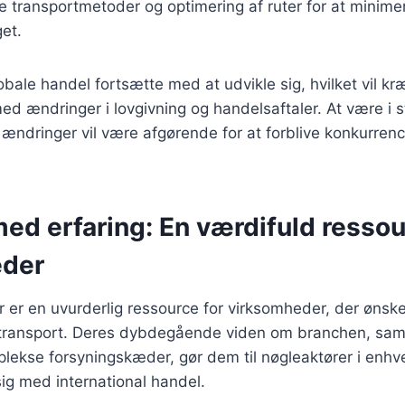
 transportmetoder og optimering af ruter for at minime
et.
obale handel fortsætte med at udvikle sig, hvilket vil kr
ed ændringer i lovgivning og handelsaftaler. At være i st
e ændringer vil være afgørende for at forblive konkurrenc
ed erfaring: En værdifuld ressou
eder
r er en uvurderlig ressource for virksomheder, der ønsk
g transport. Deres dybdegående viden om branchen, samt
plekse forsyningskæder, gør dem til nøgleaktører i enhv
ig med international handel.