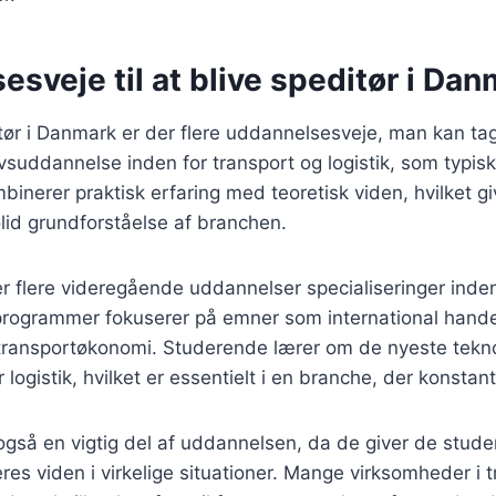
sveje til at blive speditør i Da
itør i Danmark er der flere uddannelsesveje, man kan t
vsuddannelse inden for transport og logistik, som typisk
nerer praktisk erfaring med teoretisk viden, hvilket gi
lid grundforståelse af branchen.
r flere videregående uddannelser specialiseringer inden 
 programmer fokuserer på emner som international hande
ansportøkonomi. Studerende lærer om de nyeste tekno
logistik, hvilket er essentielt i en branche, der konstant
også en vigtig del af uddannelsen, da de giver de stud
res viden i virkelige situationer. Mange virksomheder i 