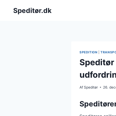
Fortsæt
Speditør.dk
til
indhold
SPEDITION
|
TRANSP
Speditør 
udfordri
Af
Speditør
26. de
Speditøren