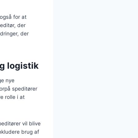
også for at
ditør, der
dringer, der
g logistik
ge nye
orpå speditører
 rolle i at
ditører vil blive
inkludere brug af