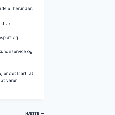
rdele, herunder:
ektive
nsport og
 kundeservice og
 er det klart, at
 at varer
NÆSTE