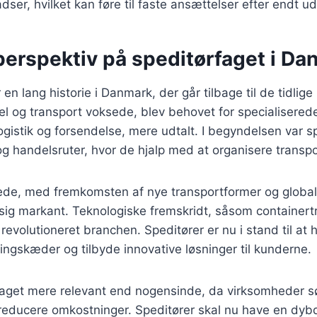
adser, hvilket kan føre til faste ansættelser efter endt 
perspektiv på speditørfaget i D
en lang historie i Danmark, der går tilbage til de tidlig
l og transport voksede, blev behovet for specialiserede
gistik og forsendelse, mere udtalt. I begyndelsen var sp
 og handelsruter, hvor de hjalp med at organisere transpo
rede, med fremkomsten af nye transportformer og globa
 sig markant. Teknologiske fremskridt, såsom containert
r revolutioneret branchen. Speditører er nu i stand til at
ngskæder og tilbyde innovative løsninger til kunderne.
rfaget mere relevant end nogensinde, da virksomheder s
g reducere omkostninger. Speditører skal nu have en d