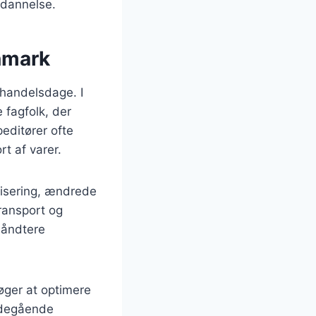
uddannelse.
anmark
e handelsdage. I
 fagfolk, der
editører ofte
rt af varer.
lisering, ændrede
ransport og
 håndtere
øger at optimere
ybdegående