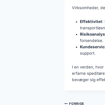
Virksomheder, der
Effektivitet
:
transportløsn
Risikoanaly
forsendelse.
Kundeservic
support.
I en verden, hvor
erfarne speditører
bevæger sig effek
FORRIGE