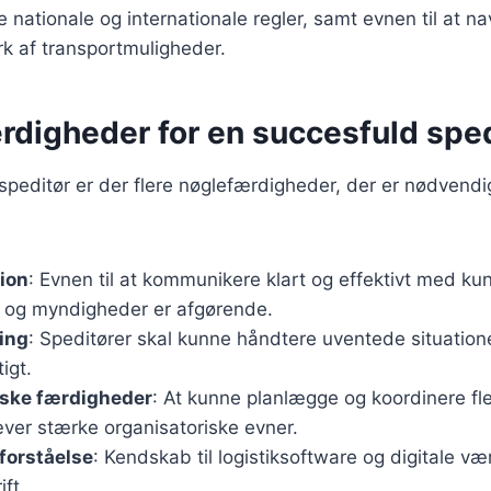
 nationale og internationale regler, samt evnen til at nav
k af transportmuligheder.
rdigheder for en succesfuld spe
 speditør er der flere nøglefærdigheder, der er nødvendi
ion
: Evnen til at kommunikere klart og effektivt med ku
r og myndigheder er afgørende.
ing
: Speditører skal kunne håndtere uventede situation
igt.
iske færdigheder
: At kunne planlægge og koordinere fl
æver stærke organisatoriske evner.
forståelse
: Kendskab til logistiksoftware og digitale vær
ift.