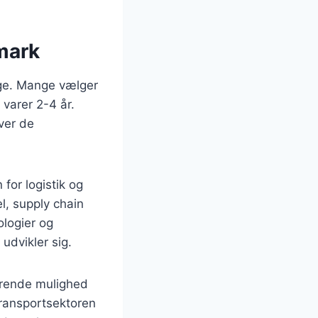
nmark
age. Mange vælger
 varer 2-4 år.
ver de
for logistik og
l, supply chain
logier og
 udvikler sig.
erende mulighed
transportsektoren