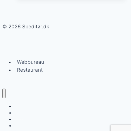
i
transport
© 2026 Speditør.dk
Webbureau
Restaurant
Speditør.dk
Blog
Speditørlisten
Uddannelse til speditør