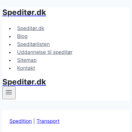
Speditør.dk
Fortsæt
til
indhold
Speditør.dk
Blog
Speditørlisten
Uddannelse til speditør
Sitemap
Kontakt
Speditør.dk
Spedition
|
Transport