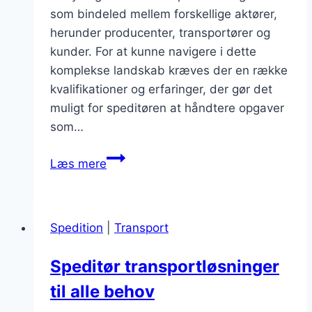
som bindeled mellem forskellige aktører,
herunder producenter, transportører og
kunder. For at kunne navigere i dette
komplekse landskab kræves der en række
kvalifikationer og erfaringer, der gør det
muligt for speditøren at håndtere opgaver
som…
Speditør
Læs mere
erfaring:
betydningen
af
Spedition
|
Transport
kvalifikationer
Speditør transportløsninger
til alle behov