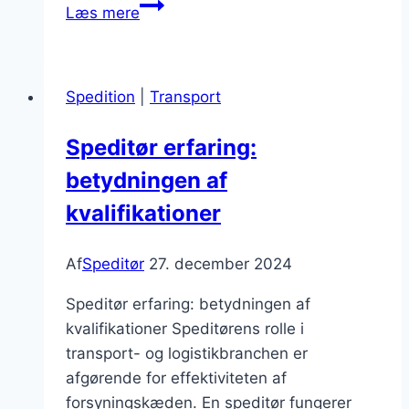
Speditør
Læs mere
forsendelse
og
det
Spedition
|
Transport
logistiske
flow
Speditør erfaring:
betydningen af
kvalifikationer
Af
Speditør
27. december 2024
Speditør erfaring: betydningen af
kvalifikationer Speditørens rolle i
transport- og logistikbranchen er
afgørende for effektiviteten af
forsyningskæden. En speditør fungerer