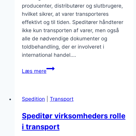
producenter, distributører og slutbrugere,
hvilket sikrer, at varer transporteres
effektivt og til tiden. Speditører håndterer
ikke kun transporten af varer, men også
alle de nødvendige dokumenter og
toldbehandling, der er involveret i
international handel….
Speditør
Læs mere
virksomhed
med
fokus
Spedition
|
Transport
på
service
Speditør virksomheders rolle
i transport