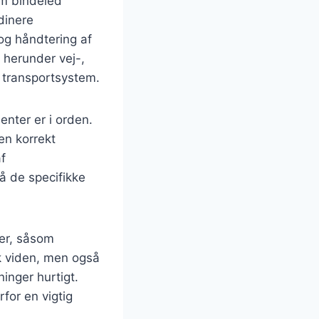
som bindeled
dinere
 og håndtering af
 herunder vej-,
t transportsystem.
enter er i orden.
en korrekt
f
å de specifikke
ner, såsom
sk viden, men også
inger hurtigt.
for en vigtig