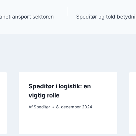
gation
nbanetransport sektoren
Speditør og told betydn
Speditør i logistik: en
vigtig rolle
Af
Speditør
8. december 2024