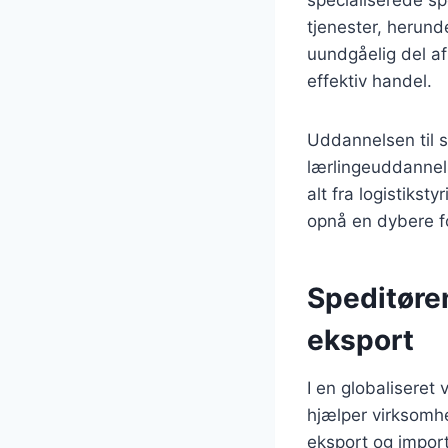
tjenester, herund
uundgåelig del af
effektiv handel.
Uddannelsen til s
lærlingeuddannel
alt fra logistiksty
opnå en dybere fo
Speditøren
eksport
I en globaliseret 
hjælper virksomhe
eksport og import