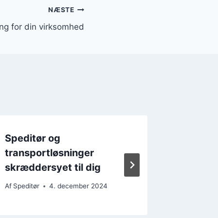
NÆSTE
ing for din virksomhed
Speditør og
Speditø
transportløsninger
Effekti
skræddersyet til dig
gods
Af
Speditør
4. december 2024
Af
Speditør