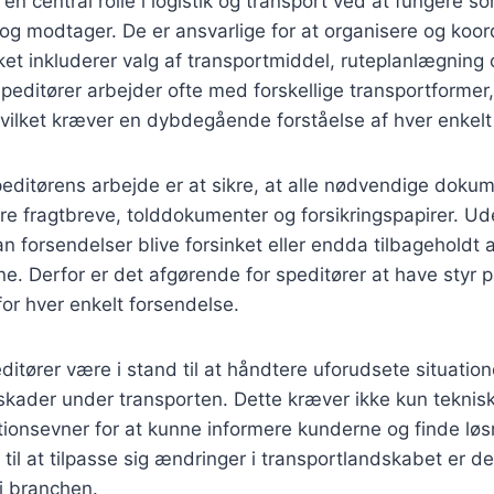
 en central rolle i logistik og transport ved at fungere 
g modtager. De er ansvarlige for at organisere og koor
lket inkluderer valg af transportmiddel, ruteplanlægning
editører arbejder ofte med forskellige transportformer,
 hvilket kræver en dybdegående forståelse af hver enkel
speditørens arbejde er at sikre, at alle nødvendige dokum
re fragtbreve, tolddokumenter og forsikringspapirer. Ud
 forsendelser blive forsinket eller endda tilbageholdt a
. Derfor er det afgørende for speditører at have styr p
for hver enkelt forsendelse.
itører være i stand til at håndtere uforudsete situatio
r skader under transporten. Dette kræver ikke kun tekni
onsevner for at kunne informere kunderne og finde løsn
til at tilpasse sig ændringer i transportlandskabet er der
 i branchen.