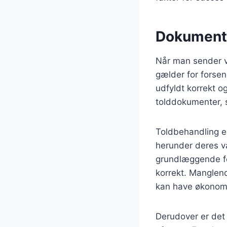
Dokumenta
Når man sender va
gælder for forsen
udfyldt korrekt o
tolddokumenter, 
Toldbehandling e
herunder deres væ
grundlæggende for
korrekt. Manglende
kan have økonomi
Derudover er det v