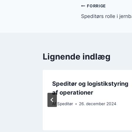
Indlægsnavi
FORRIGE
Speditørs rolle i jer
Lignende indlæg
Speditør og logistikstyring
her
af operationer
2024
Af
Speditør
26. december 2024