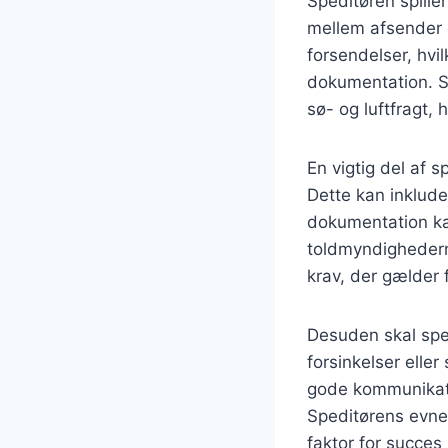
Speditøren spiller
mellem afsender o
forsendelser, hvi
dokumentation. Sp
sø- og luftfragt,
En vigtig del af 
Dette kan inklude
dokumentation kan
toldmyndighederne
krav, der gælder 
Desuden skal sped
forsinkelser elle
gode kommunikati
Speditørens evne 
faktor for succes