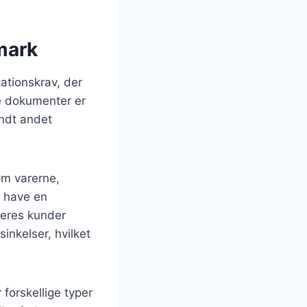
mark
ationskrav, der
te dokumenter er
andt andet
om varerne,
r have en
deres kunder
sinkelser, hvilket
 forskellige typer