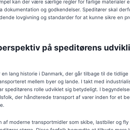
mpel kan der være særlige regler for farlige materialer e
a dokumentation og godkendelser. Speditører skal derf
ende lovgivning og standarder for at kunne sikre en pr
perspektiv på speditørens udvikli
 en lang historie i Danmark, der går tilbage til de tidlig
ransporteret mellem byer og lande. I takt med industrial
ar speditørens rolle udviklet sig betydeligt. I begyndelse
lsfolk, der håndterede transport af varer inden for et 
e.
f moderne transportmidler som skibe, lastbiler og fly 
editører større. Disse fagfolk begyndte at tilbyde mere