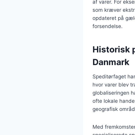
af varer. For ekse
som kræver ekstr
opdateret på gæld
forsendelse.
Historisk 
Danmark
Speditørfaget har
hvor varer blev t
globaliseringen h
ofte lokale hande
geografisk områd
Med fremkomsten a
specialiserede sp