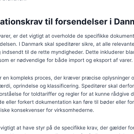
tionskrav til forsendelser i Dan
rer, er det vigtigt at overholde de specifikke dokument
delsen. I Danmark skal speditører sikre, at alle relevan
g indsendt til de rette myndigheder. Dette inkluderer bl
som er nødvendige for både import og eksport af varer.
r en kompleks proces, der kræver præcise oplysninger 
rdi, oprindelse og klassificering. Speditører skal derfo
ståelse for toldtariffer og regler for at kunne rådgive 
 eller forkert dokumentation kan føre til bøder eller for
ske konsekvenser for virksomhederne.
igtigt at have styr på de specifikke krav, der gælder for