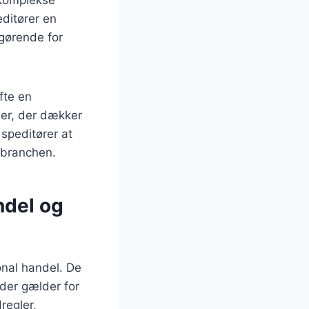
editører en
gørende for
fte en
ser, der dækker
r speditører at
 branchen.
ndel og
ional handel. De
der gælder for
regler,