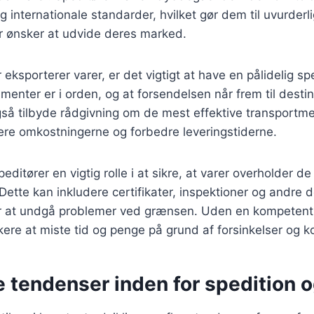
g internationale standarder, hvilket gør dem til uvurderl
r ønsker at udvide deres marked.
eksporterer varer, er det vigtigt at have en pålidelig sp
umenter er i orden, og at forsendelsen når frem til destina
så tilbyde rådgivning om de mest effektive transportme
ere omkostningerne og forbedre leveringstiderne.
editører en vigtig rolle i at sikre, at varer overholder de
ette kan inkludere certifikater, inspektioner og andre 
r at undgå problemer ved grænsen. Uden en kompetent
kere at miste tid og penge på grund af forsinkelser og k
 tendenser inden for spedition o