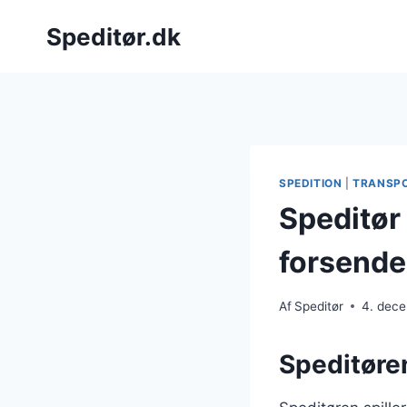
Fortsæt
Speditør.dk
til
indhold
SPEDITION
|
TRANSP
Speditør
forsende
Af
Speditør
4. dec
Speditøren