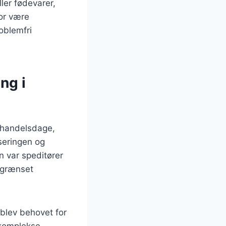
ller fødevarer,
or være
oblemfri
ng i
e handelsdage,
iseringen og
n var speditører
begrænset
blev behovet for
 komplekse