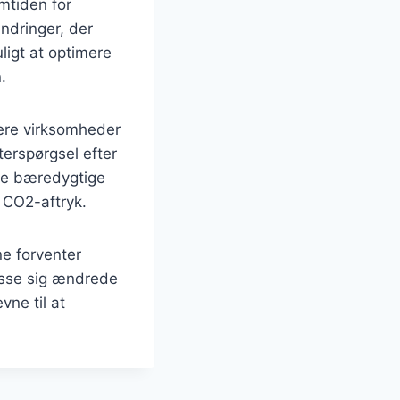
emtiden for
ndringer, der
ligt at optimere
.
lere virksomheder
terspørgsel efter
yde bæredygtige
 CO2-aftryk.
ne forventer
lpasse sig ændrede
vne til at