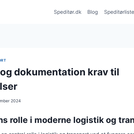
Speditør.dk
Blog
Speditørlist
ORT
 og dokumentation krav til
lser
ember 2024
s rolle i moderne logistik og tra