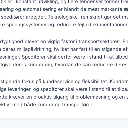
tik er i konstant udvikling, og flere tendenser former fr
isering og automatisering er blandt de mest markante æ
 speditører arbejder. Teknologiske fremskridt gør det mu
re sporingssystemer og reducere fejl i dokumentationen
gtighed blevet en vigtig faktor i transportsektoren. F
deres miljøpåvirkning, hvilket har ført til en stigende ef
øsninger. Speditører skal derfor være i stand til at tilb
rådgive deres kunder om, hvordan de kan reducere deres
 stigende fokus på kundeservice og fleksibilitet. Kunder
ige leveringer, og speditører skal være i stand til at ti
tte kræver en proaktiv tilgang til problemløsning og en e
ktivt med både kunder og transportører.