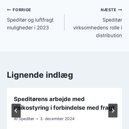
Indlægsnavigation
FORRIGE
NÆSTE
Speditør og luftfragt
Speditør
muligheder i 2023
virksomhedens rolle i
distribution
Lignende indlæg
Speditørens arbejde med
risikostyring i forbindelse med fragt
Af
Speditør
3. december 2024