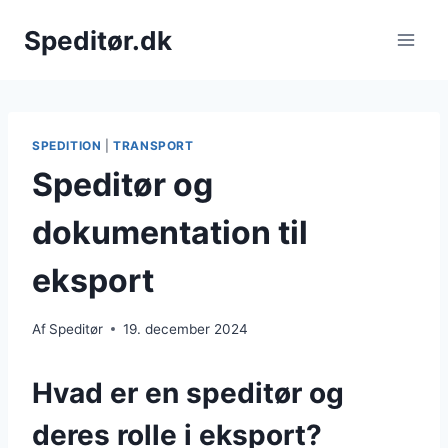
Fortsæt
Speditør.dk
til
indhold
SPEDITION
|
TRANSPORT
Speditør og
dokumentation til
eksport
Af
Speditør
19. december 2024
Hvad er en speditør og
deres rolle i eksport?