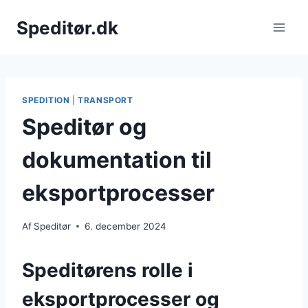
Fortsæt
Speditør.dk
til
indhold
SPEDITION
|
TRANSPORT
Speditør og
dokumentation til
eksportprocesser
Af
Speditør
6. december 2024
Speditørens rolle i
eksportprocesser og