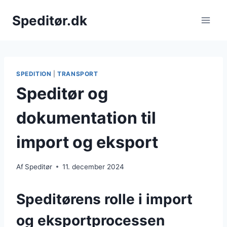
Fortsæt
Speditør.dk
til
indhold
SPEDITION
|
TRANSPORT
Speditør og
dokumentation til
import og eksport
Af
Speditør
11. december 2024
Speditørens rolle i import
og eksportprocessen