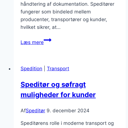
håndtering af dokumentation. Speditører
fungerer som bindeled mellem
producenter, transportører og kunder,
hvilket sikrer, at…
Speditør
Læs mere
og
toldklarering
af
Spedition
|
Transport
varer
Speditør og søfragt
muligheder for kunder
Af
Speditør
9. december 2024
Speditørens rolle i moderne transport og