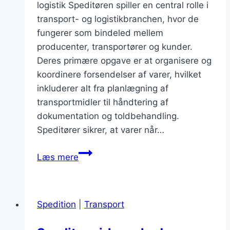
logistik Speditøren spiller en central rolle i
transport- og logistikbranchen, hvor de
fungerer som bindeled mellem
producenter, transportører og kunder.
Deres primære opgave er at organisere og
koordinere forsendelser af varer, hvilket
inkluderer alt fra planlægning af
transportmidler til håndtering af
dokumentation og toldbehandling.
Speditører sikrer, at varer når…
Speditør
Læs mere
og
søfragt
muligheder
Spedition
|
Transport
for
kunder