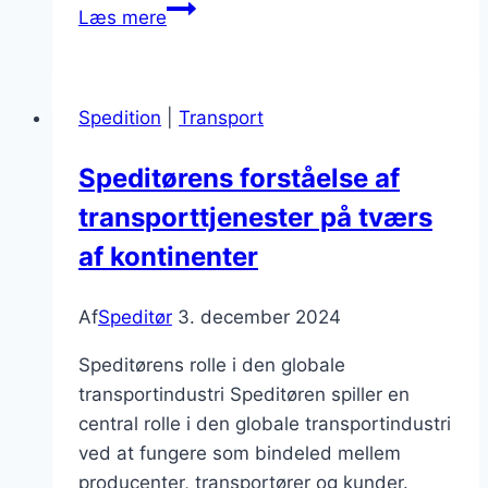
Speditør
Læs mere
virksomhed
og
dens
Spedition
|
Transport
rolle
i
Speditørens forståelse af
forsyningskæden
transporttjenester på tværs
af kontinenter
Af
Speditør
3. december 2024
Speditørens rolle i den globale
transportindustri Speditøren spiller en
central rolle i den globale transportindustri
ved at fungere som bindeled mellem
producenter, transportører og kunder.