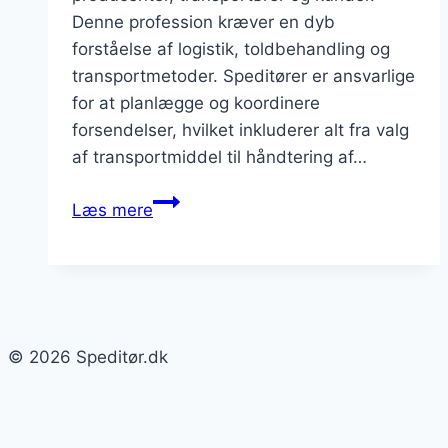
Denne profession kræver en dyb
forståelse af logistik, toldbehandling og
transportmetoder. Speditører er ansvarlige
for at planlægge og koordinere
forsendelser, hvilket inkluderer alt fra valg
af transportmiddel til håndtering af…
Speditørens
Læs mere
forståelse
af
transporttjenester
på
tværs
© 2026 Speditør.dk
af
kontinenter