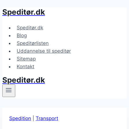
Speditør.dk
Fortsæt
til
indhold
Speditør.dk
Blog
Speditørlisten
Uddannelse til speditør
Sitemap
Kontakt
Speditør.dk
Spedition
|
Transport