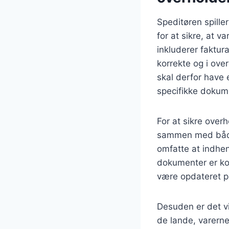
Speditøren spille
for at sikre, at 
inkluderer faktura
korrekte og i ove
skal derfor have 
specifikke dokume
For at sikre overh
sammen med både
omfatte at indhent
dokumenter er kor
være opdateret p
Desuden er det vi
de lande, varerne