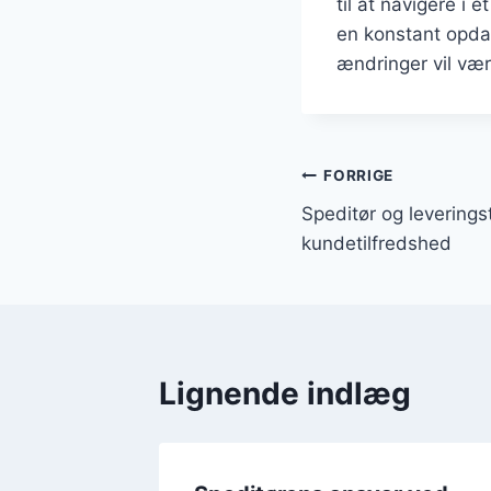
til at navigere i 
en konstant opdat
ændringer vil vær
Indlægsnavi
FORRIGE
Speditør og leveringst
kundetilfredshed
Lignende indlæg