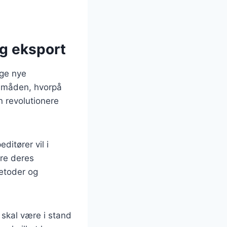
og eksport
nge nye
e måden, hvorpå
n revolutionere
ditører vil i
ere deres
etoder og
 skal være i stand