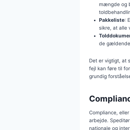
mængde og be
toldbehandli
Pakkeliste
: 
sikre, at all
Tolddokume
de gældende t
Det er vigtigt, at
fejl kan føre til 
grundig forståels
Compliance
Compliance, eller 
arbejde. Speditør
nationale og inter