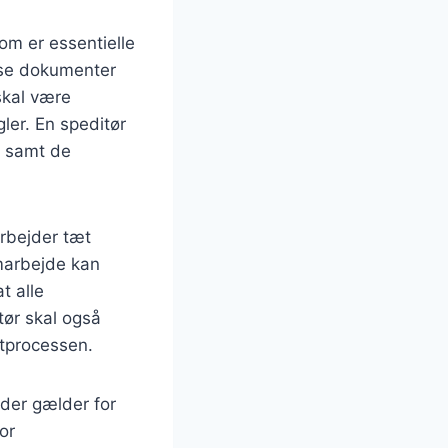
om er essentielle
isse dokumenter
 skal være
ler. En speditør
, samt de
arbejder tæt
marbejde kan
t alle
tør skal også
rtprocessen.
 der gælder for
or