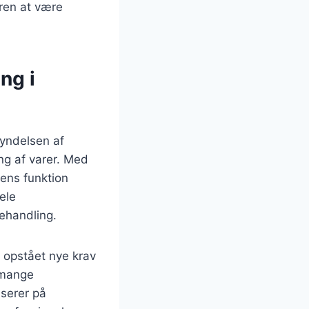
øren at være
ng i
gyndelsen af
ing af varer. Med
rens funktion
ele
ehandling.
å opstået nye krav
 mange
userer på