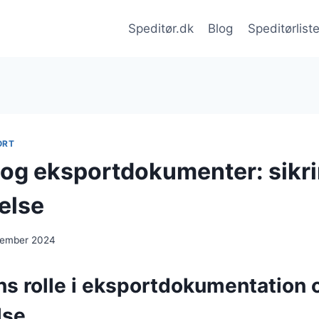
Speditør.dk
Blog
Speditørlist
ORT
 og eksportdokumenter: sikri
else
cember 2024
ns rolle i eksportdokumentation 
lse