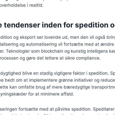
verholdelse i realtid.
 tendenser inden for spedition 
dition og eksport ser lovende ud, men den vil også bri
italisering og automatisering vil fortsætte med at ændr
er. Teknologier som blockchain og kunstig intelligens ka
ocessen og gøre det lettere at sikre compliance.
gtighed blive en stadig vigtigere faktor i spedition. Spe
ve bedt om at implementere grønne initiativer og reduc
 Dette kan omfatte brug af mere bæredygtige transportm
syningskæder for at minimere affald.
liseringen fortsætte med at påvirke spedition. Speditører