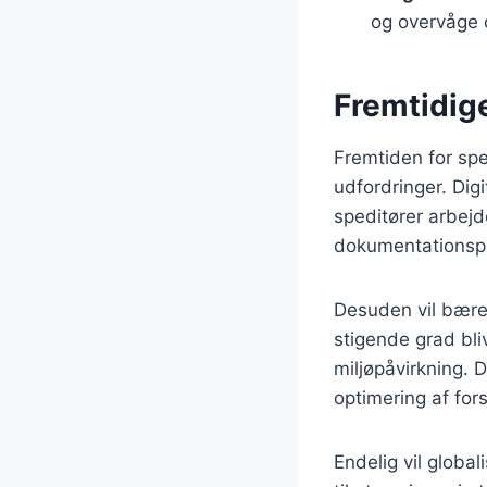
og overvåge o
Fremtidige
Fremtiden for spe
udfordringer. Dig
speditører arbejd
dokumentationspr
Desuden vil bæredy
stigende grad bli
miljøpåvirkning.
optimering af for
Endelig vil globa