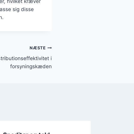
er, hvilket kræver
passe sig disse
n.
NÆSTE
tributionseffektivitet i
forsyningskæden