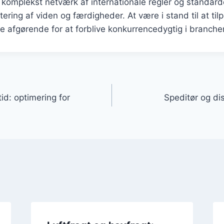
et komplekst netværk af internationale regler og standard
ering af viden og færdigheder. At være i stand til at til
e afgørende for at forblive konkurrencedygtig i branche
gation
id: optimering for
Speditør og dis