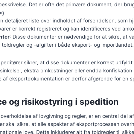
skrivelse. Det er ofte det primære dokument, der bruge
ng.
En detaljeret liste over indholdet af forsendelsen, som 
e varer er korrekt registreret og kan identificeres ved an
nter
: Disse dokumenter er nødvendige for at sikre, at v
oldregler og -afgifter i både eksport- og importlandet.
 speditører sikrer, at disse dokumenter er korrekt udfyld
forsinkelser, ekstra omkostninger eller endda konfiskation 
e af eksportdokumentation er derfor afgørende for en s
 og risikostyring i spedition
overholdelse af lovgivning og regler, er en central del a
er skal sikre, at alle aspekter af eksportprocessen ove
nationale love. Dette inkluderer alt fra toldregler til sik