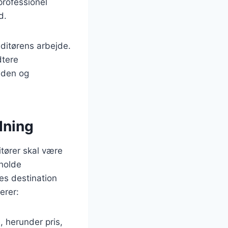
 professionel
d.
ditørens arbejde.
dtere
eden og
dning
tører skal være
holde
res destination
erer:
 herunder pris,