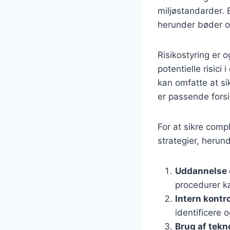
miljøstandarder. 
herunder bøder og
Risikostyring er 
potentielle risici
kan omfatte at sik
er passende forsi
For at sikre comp
strategier, herund
Uddannelse 
procedurer ka
Intern kontro
identificere o
Brug af tekn