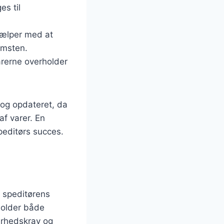
s til
hjælper med at
komsten.
arerne overholder
t og opdateret, da
af varer. En
peditørs succes.
f speditørens
rholder både
kerhedskrav og