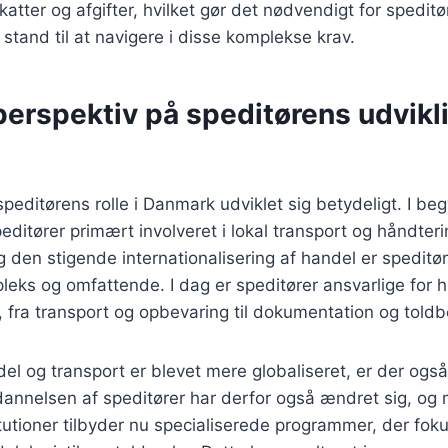
katter og afgifter, hvilket gør det nødvendigt for spedit
 stand til at navigere i disse komplekse krav.
perspektiv på speditørens udvikli
 speditørens rolle i Danmark udviklet sig betydeligt. I be
peditører primært involveret i lokal transport og håndter
g den stigende internationalisering af handel er speditø
eks og omfattende. I dag er speditører ansvarlige for h
fra transport og opbevaring til dokumentation og toldb
del og transport er blevet mere globaliseret, er der ogs
ddannelsen af speditører har derfor også ændret sig, og
utioner tilbyder nu specialiserede programmer, der fok