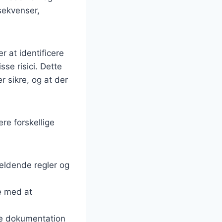
sekvenser,
r at identificere
sse risici. Dette
r sikre, og at der
ere forskellige
ældende regler og
e med at
re dokumentation