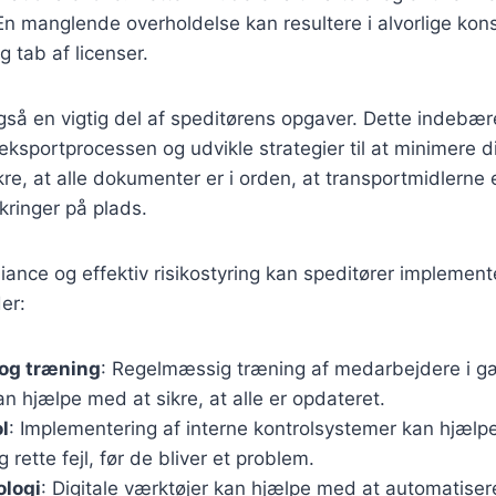
En manglende overholdelse kan resultere i alvorlige kon
 tab af licenser.
også en vigtig del af speditørens opgaver. Dette indebære
 i eksportprocessen og udvikle strategier til at minimere di
re, at alle dokumenter er i orden, at transportmidlerne e
kringer på plads.
liance og effektiv risikostyring kan speditører implement
er:
og træning
: Regelmæssig træning af medarbejdere i g
n hjælpe med at sikre, at alle er opdateret.
l
: Implementering af interne kontrolsystemer kan hjælp
g rette fejl, før de bliver et problem.
ologi
: Digitale værktøjer kan hjælpe med at automatise