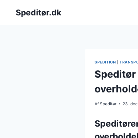
Fortsæt
Speditør.dk
til
indhold
SPEDITION
|
TRANSP
Speditør
overhold
Af
Speditør
23. de
Speditøre
overholde