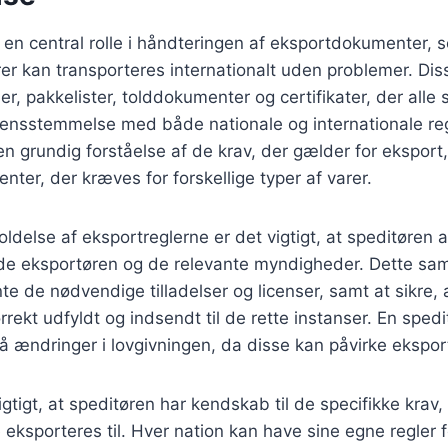
r en central rolle i håndteringen af eksportdokumenter, s
varer kan transporteres internationalt uden problemer. D
er, pakkelister, tolddokumenter og certifikater, der alle
rensstemmelse med både nationale og internationale reg
en grundig forståelse af de krav, der gælder for eksport
nter, der kræves for forskellige typer af varer.
oldelse af eksportreglerne er det vigtigt, at speditøren 
 eksportøren og de relevante myndigheder. Dette sa
e de nødvendige tilladelser og licenser, samt at sikre, a
rekt udfyldt og indsendt til de rette instanser. En spedi
å ændringer i lovgivningen, da disse kan påvirke ekspo
gtigt, at speditøren har kendskab til de specifikke krav,
 eksporteres til. Hver nation kan have sine egne regler f