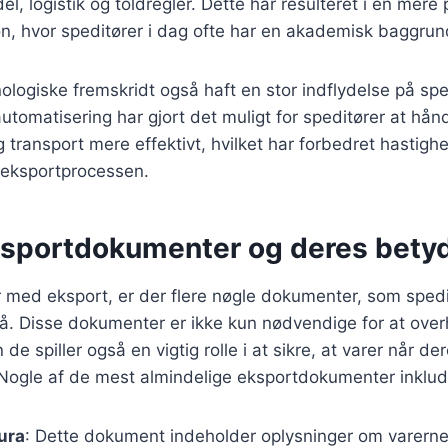
el, logistik og toldregler. Dette har resulteret i en mere
tion, hvor speditører i dag ofte har en akademisk baggrun
logiske fremskridt også haft en stor indflydelse på spe
automatisering har gjort det muligt for speditører at hån
transport mere effektivt, hvilket har forbedret hastigh
 eksportprocessen.
ksportdokumenter og deres bety
 med eksport, er der flere nøgle dokumenter, som spedi
Disse dokumenter er ikke kun nødvendige for at over
de spiller også en vigtig rolle i at sikre, at varer når de
Nogle af de mest almindelige eksportdokumenter inklud
ura
: Dette dokument indeholder oplysninger om varerne,