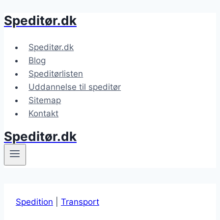
Speditør.dk
Fortsæt
til
indhold
Speditør.dk
Blog
Speditørlisten
Uddannelse til speditør
Sitemap
Kontakt
Speditør.dk
Spedition
|
Transport