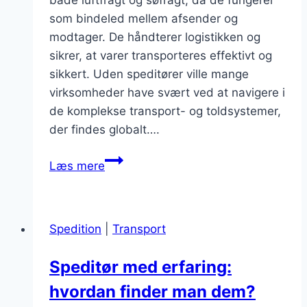
som bindeled mellem afsender og
modtager. De håndterer logistikken og
sikrer, at varer transporteres effektivt og
sikkert. Uden speditører ville mange
virksomheder have svært ved at navigere i
de komplekse transport- og toldsystemer,
der findes globalt….
Speditørens
Læs mere
rolle
i
luftfragt
Spedition
|
Transport
og
søfragt
Speditør med erfaring:
hvordan finder man dem?