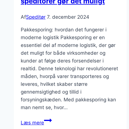
speditorer gør det muligt
Af
Speditør
7. december 2024
Pakkesporing: hvordan det fungerer i
moderne logistik Pakkesporing er en
essentiel del af moderne logistik, der gør
det muligt for både virksomheder og
kunder at følge deres forsendelser i
realtid. Denne teknologi har revolutioneret
måden, hvorpå varer transporteres og
leveres, hvilket skaber større
gennemsigtighed og tillid i
forsyningskæden. Med pakkesporing kan
man nemt se, hvor…
Pakkesporing:
Læs mere
hvordan