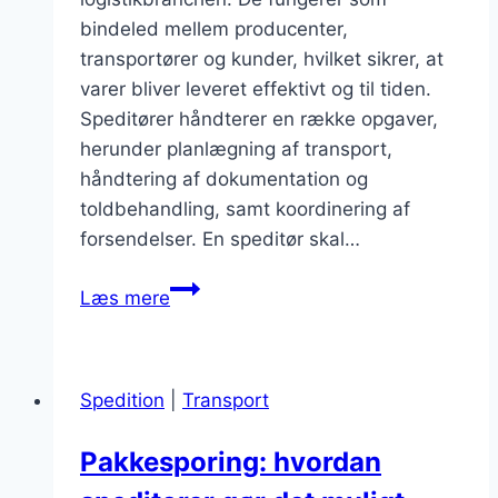
bindeled mellem producenter,
transportører og kunder, hvilket sikrer, at
varer bliver leveret effektivt og til tiden.
Speditører håndterer en række opgaver,
herunder planlægning af transport,
håndtering af dokumentation og
toldbehandling, samt koordinering af
forsendelser. En speditør skal…
Speditør
Læs mere
og
fragtpriser
der
Spedition
|
Transport
påvirker
budgettet
Pakkesporing: hvordan