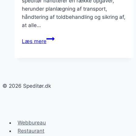
speditør håndterer en række opgaver,
herunder planlægning af transport,
håndtering af toldbehandling og sikring af,
at alle…
Speditør
Læs mere
med
erfaring
leder
efter
nye
© 2026 Speditør.dk
muligheder
Webbureau
Restaurant