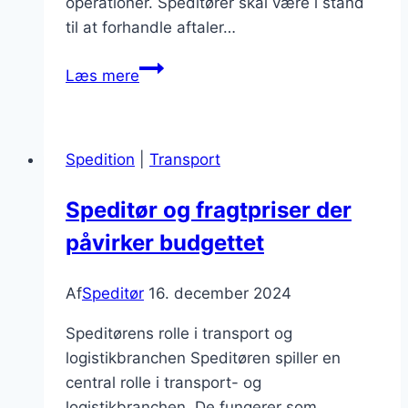
operationer. Speditører skal være i stand
til at forhandle aftaler…
Speditør
Læs mere
og
fragtsamarbejde
med
Spedition
|
Transport
rederier
Speditør og fragtpriser der
påvirker budgettet
Af
Speditør
16. december 2024
Speditørens rolle i transport og
logistikbranchen Speditøren spiller en
central rolle i transport- og
logistikbranchen. De fungerer som