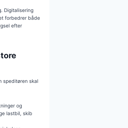
 Digitalisering
lket forbedrer både
gsel efter
store
m speditøren skal
tninger og
e lastbil, skib