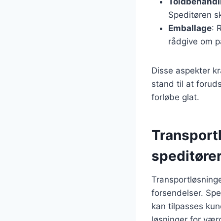
Toldbehandl
Speditøren sk
Emballage
: 
rådgive om p
Disse aspekter kr
stand til at foru
forløbe glat.
Transport
speditøre
Transportløsninge
forsendelser. Spe
kan tilpasses kun
løsninger for værd