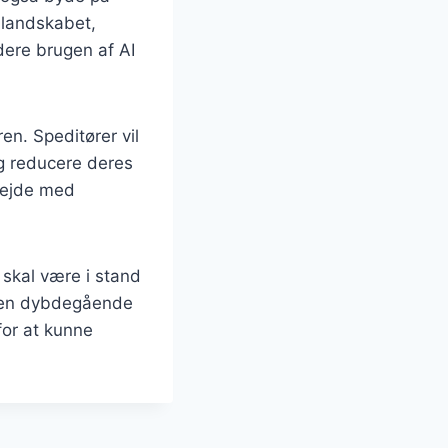
 landskabet,
udere brugen af AI
n. Speditører vil
og reducere deres
bejde med
 skal være i stand
er en dybdegående
for at kunne