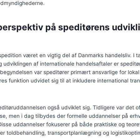
toldmyndighederne.
perspektiv på speditørens udvikli
 spedition været en vigtig del af Danmarks handelsliv. I 
g udviklingen af internationale handelsaftaler er speditø
begyndelsen var speditører primært ansvarlige for lokal
s funktion udvidet sig til at inkludere international tra
ditøruddannelsen også udviklet sig. Tidligere var det o
se, men i dag tilbydes der formelle uddannelser på er
 Disse uddannelser fokuserer på både praktiske og teore
er toldbehandling, transportplanlægning og logistikopti