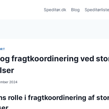
Speditør.dk
Blog
Speditørlist
ORT
 og fragtkoordinering ved sto
lser
cember 2024
s rolle i fragtkoordinering af sto
ser