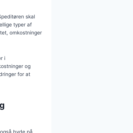
 Speditøren skal
llige typer af
itet, omkostninger
r i
kostninger og
dringer for at
og
l også byde på