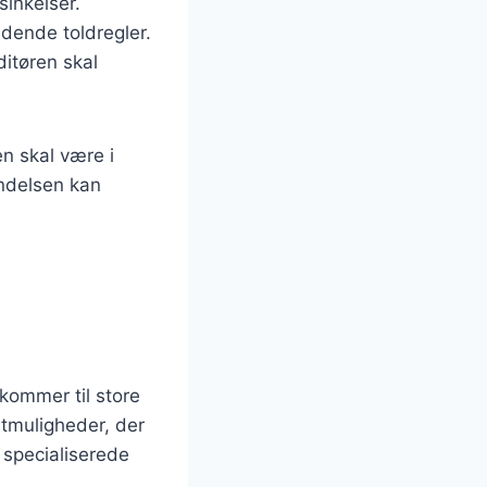
sinkelser.
ldende toldregler.
ditøren skal
n skal være i
endelsen kan
 kommer til store
rtmuligheder, der
 specialiserede