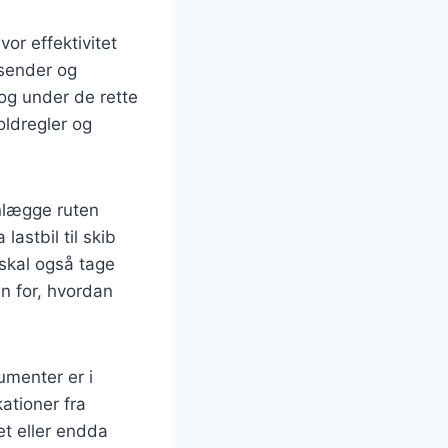
vor effektivitet
fsender og
 og under de rette
oldregler og
anlægge ruten
astbil til skib
 skal også tage
an for, hvordan
umenter er i
ationer fra
t eller endda