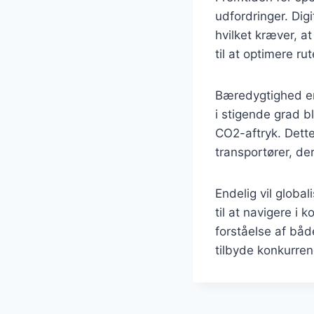
udfordringer. Dig
hvilket kræver, at
til at optimere ru
Bæredygtighed er
i stigende grad b
CO2-aftryk. Dett
transportører, de
Endelig vil globa
til at navigere i
forståelse af båd
tilbyde konkurren