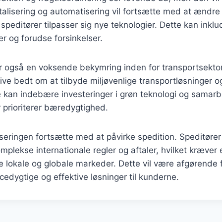
italisering og automatisering vil fortsætte med at ændre
 speditører tilpasser sig nye teknologier. Dette kan inkl
ter og forudse forsinkelser.
 også en voksende bekymring inden for transportsektore
live bedt om at tilbyde miljøvenlige transportløsninger 
e kan indebære investeringer i grøn teknologi og samar
r prioriterer bæredygtighed.
liseringen fortsætte med at påvirke spedition. Speditører
 komplekse internationale regler og aftaler, hvilket kræv
e lokale og globale markeder. Dette vil være afgørende 
cedygtige og effektive løsninger til kunderne.