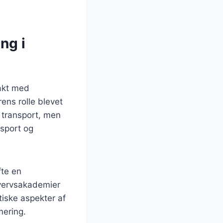
ng i
takt med
rens rolle blevet
 transport, men
nsport og
fte en
hvervsakademier
tiske aspekter af
mering.