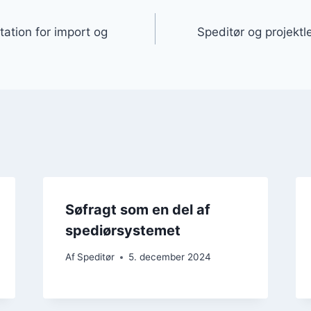
gation
ation for import og
Speditør og projektl
Søfragt som en del af
spediørsystemet
Af
Speditør
5. december 2024