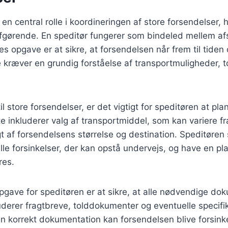
 en central rolle i koordineringen af store forsendelser, h
afgørende. En speditør fungerer som bindeled mellem a
s opgave er at sikre, at forsendelsen når frem til tiden
e kræver en grundig forståelse af transportmuligheder, t
l store forsendelser, er det vigtigt for speditøren at pl
 inkluderer valg af transportmiddel, som kan variere fra l
igt af forsendelsens størrelse og destination. Speditøren
lle forsinkelser, der kan opstå undervejs, og have en pl
res.
pgave for speditøren er at sikre, at alle nødvendige dok
uderer fragtbreve, tolddokumenter og eventuelle specifik
 korrekt dokumentation kan forsendelsen blive forsinke