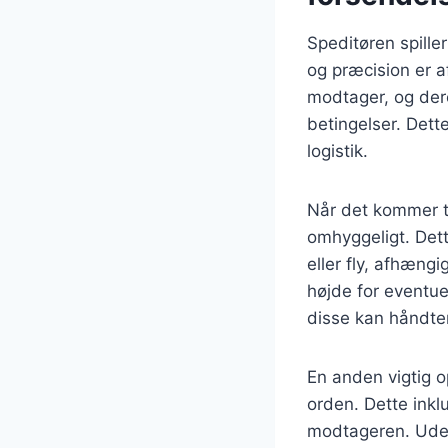
Speditøren spiller
og præcision er 
modtager, og dere
betingelser. Dett
logistik.
Når det kommer ti
omhyggeligt. Dette
eller fly, afhæng
højde for eventue
disse kan håndte
En anden vigtig o
orden. Dette inkl
modtageren. Uden