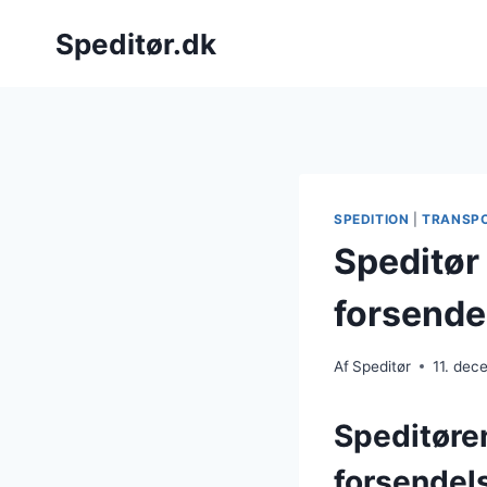
Fortsæt
Speditør.dk
til
indhold
SPEDITION
|
TRANSP
Speditør
forsende
Af
Speditør
11. de
Speditøren
forsendel