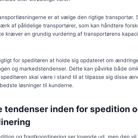
transportløsningerne er at vælge den rigtige transportør.
ærk af pålidelige transportører, som kan håndtere forske
te kræver en grundig vurdering af transportørens kapac
gtigt for speditøren at holde sig opdateret om ændringe
ingen og markedstendenser. Dette kan påvirke både om
 speditøren skal være i stand til at tilpasse sig disse æn
bedste løsninger til kunderne.
 tendenser inden for spedition 
dinering
dition og fragtkoordinering ser lovende ud, men den vi