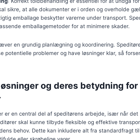
ing
: Korrekt toldbehandling er essentiel for at undgå for
al sikre, at alle dokumenter er i orden og overholde gæ
Rigtig emballage beskytter varerne under transport. Spe
assende emballagemetoder for at minimere skader.
æver en grundig planlægning og koordinering. Speditøre
dse potentielle problemer og have løsninger klar, så fors
løsninger og deres betydning for
r
r er en central del af speditørens arbejde, især når det
ditører skal kunne tilbyde fleksible og effektive transpo
dens behov. Dette kan inkludere alt fra standardfragt til
ifulde eller skrøbelige varer.