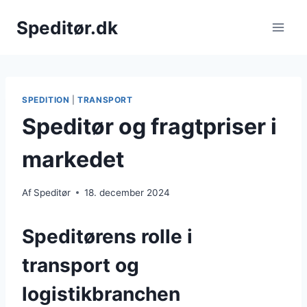
Fortsæt
Speditør.dk
til
indhold
SPEDITION
|
TRANSPORT
Speditør og fragtpriser i
markedet
Af
Speditør
18. december 2024
Speditørens rolle i
transport og
logistikbranchen