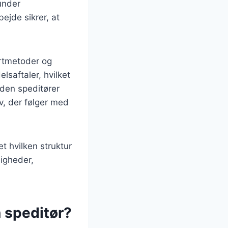
under
ejde sikrer, at
ortmetoder og
lsaftaler, hvilket
Uden speditører
v, der følger med
t hvilken struktur
igheder,
 speditør?