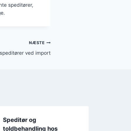
te speditører,
ge.
NÆSTE
speditører ved import
Speditør og
Speditø
toldbehandling hos
luftfra