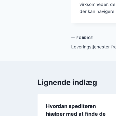
virksomheder, der
der kan navigere 
Indlægsnavi
FORRIGE
Leveringstjenester fr
Lignende indlæg
Hvordan speditøren
or
hjælper med at finde de