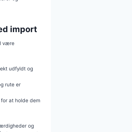
ed import
al være
rekt udfyldt og
g rute er
 for at holde dem
færdigheder og