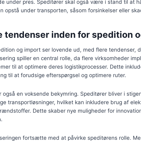
jde under pres. Speditører skal også være i stand til at
n opstå under transporten, såsom forsinkelser eller ska
 tendenser inden for spedition 
dition og import ser lovende ud, med flere tendenser, 
sering spiller en central rolle, da flere virksomheder im
er til at optimere deres logistikprocesser. Dette inklud
ng til at forudsige efterspørgsel og optimere ruter.
 også en voksende bekymring. Speditører bliver i stig
ige transportløsninger, hvilket kan inkludere brug af elek
 brændstoffer. Dette skaber nye muligheder for innovatio
.
liseringen fortsætte med at påvirke speditørens rolle. Me