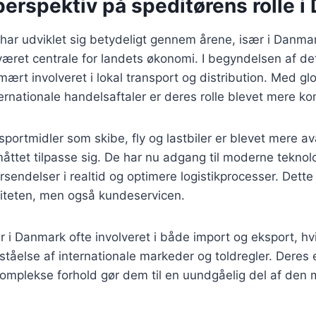
perspektiv på speditørens rolle 
 har udviklet sig betydeligt gennem årene, især i Danma
været centrale for landets økonomi. I begyndelsen af d
imært involveret i lokal transport og distribution. Med gl
ternationale handelsaftaler er deres rolle blevet mere k
nsportmidler som skibe, fly og lastbiler er blevet mere a
åttet tilpasse sig. De har nu adgang til moderne teknolo
rsendelser i realtid og optimere logistikprocesser. Dette
viteten, men også kundeservicen.
er i Danmark ofte involveret i både import og eksport, hv
åelse af internationale markeder og toldregler. Deres e
komplekse forhold gør dem til en uundgåelig del af den