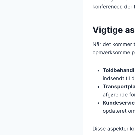
konferencer, der 
Vigtige a
Når det kommer ti
opmærksomme p
Toldbehandl
indsendt til 
Transportpl
afgørende for
Kundeservic
opdateret om 
Disse aspekter kr