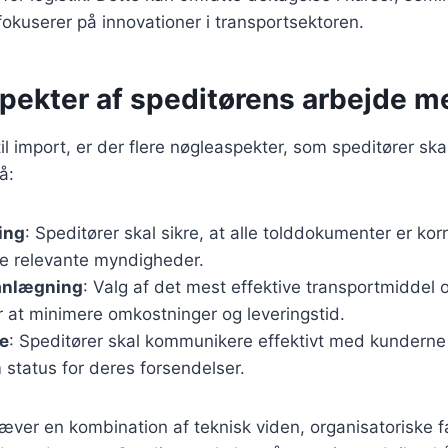
fokuserer på innovationer i transportsektoren.
spekter af speditørens arbejde m
l import, er der flere nøgleaspekter, som speditører sk
å:
ing
: Speditører skal sikre, at alle tolddokumenter er kor
de relevante myndigheder.
anlægning
: Valg af det mest effektive transportmiddel o
 at minimere omkostninger og leveringstid.
e
: Speditører skal kommunikere effektivt med kunderne
status for deres forsendelser.
æver en kombination af teknisk viden, organisatoriske 