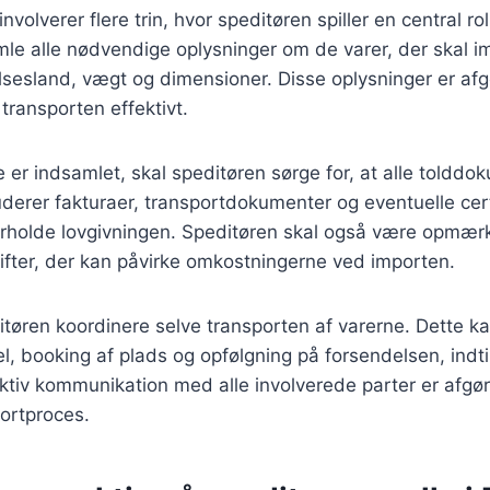
volverer flere trin, hvor speditøren spiller en central rol
le alle nødvendige oplysninger om de varer, der skal i
sesland, vægt og dimensioner. Disse oplysninger er afg
ransporten effektivt.
 er indsamlet, skal speditøren sørge for, at alle tolddok
uderer fakturaer, transportdokumenter og eventuelle cert
erholde lovgivningen. Speditøren skal også være opmæ
fgifter, der kan påvirke omkostningerne ved importen.
itøren koordinere selve transporten af varerne. Dette ka
l, booking af plads og opfølgning på forsendelsen, indtil
tiv kommunikation med alle involverede parter er afgør
ortproces.