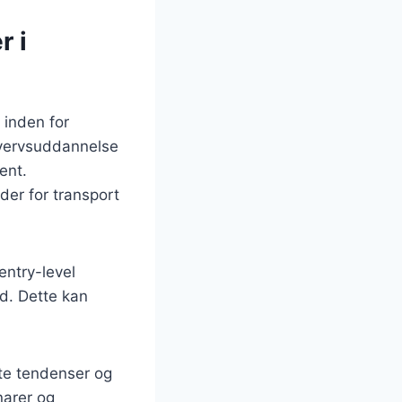
r i
 inden for
rhvervsuddannelse
ent.
der for transport
entry-level
ed. Dette kan
.
ste tendenser og
narer og