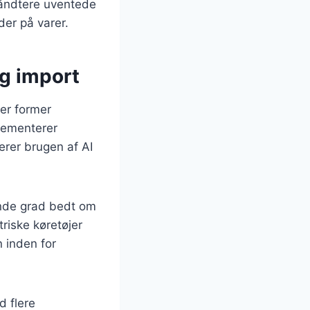
 håndtere uventede
der på varer.
og import
der former
plementerer
erer brugen af AI
ende grad bedt om
triske køretøjer
n inden for
d flere