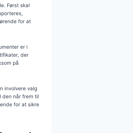
le. Først skal
mporteres,
ørende for at
umenter er i
ifikater, der
rksom på
n involvere valg
 den når frem til
ende for at sikre