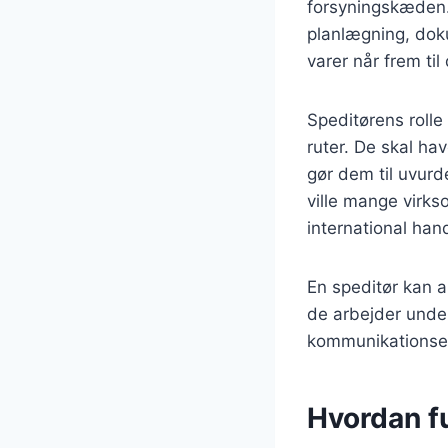
forsyningskæden. 
planlægning, doku
varer når frem til
Speditørens roll
ruter. De skal hav
gør dem til uvurd
ville mange virk
international han
En speditør kan a
de arbejder under
kommunikationsevn
Hvordan f