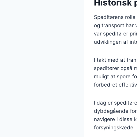
Historisk 
Speditørens rolle
og transport har 
var speditører pr
udviklingen af in
I takt med at tra
speditører også m
muligt at spore fo
forbedret effekti
I dag er speditør
dybdegående forst
navigere i disse 
forsyningskæde.