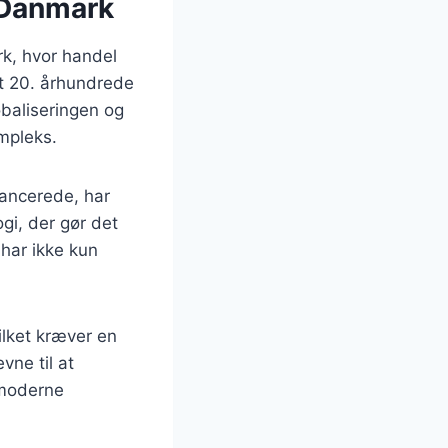
i Danmark
rk, hvor handel
et 20. århundrede
obaliseringen og
ompleks.
vancerede, har
gi, der gør det
 har ikke kun
ilket kræver en
vne til at
 moderne