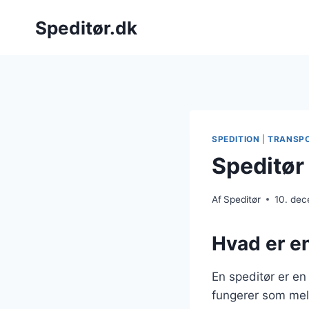
Fortsæt
Speditør.dk
til
indhold
SPEDITION
|
TRANSP
Speditør
Af
Speditør
10. de
Hvad er en
En speditør er en 
fungerer som mell