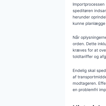
Importprocessen in
speditøren indsam
herunder oprindel
kunne planlægge t
Når oplysningerne
orden. Dette inkl
kræves for at ov
toldtariffer og a
Endelig skal sped
af transportmidde
modtageren. Effek
en problemfri imp