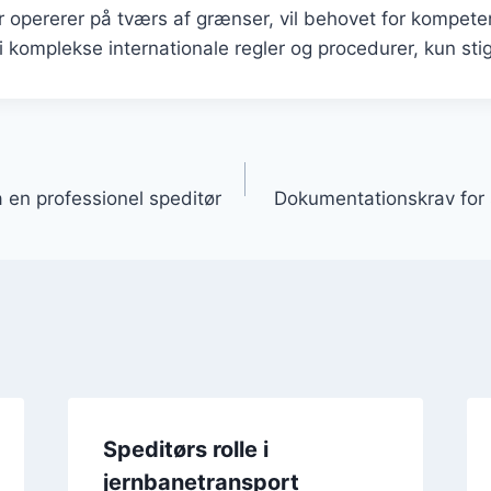
 opererer på tværs af grænser, vil behovet for kompeten
i komplekse internationale regler og procedurer, kun sti
gation
a en professionel speditør
Dokumentationskrav for 
Speditørs rolle i
jernbanetransport