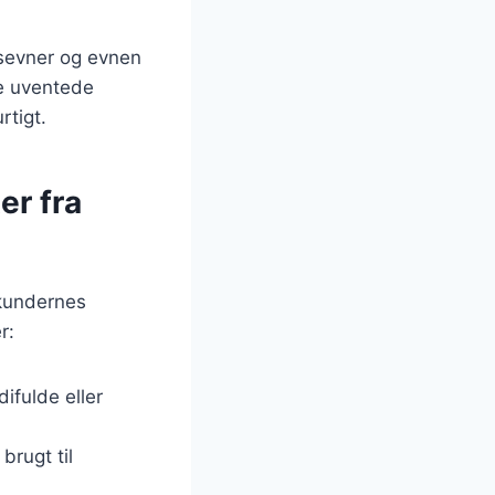
nsevner og evnen
re uventede
rtigt.
er fra
 kundernes
r:
difulde eller
brugt til