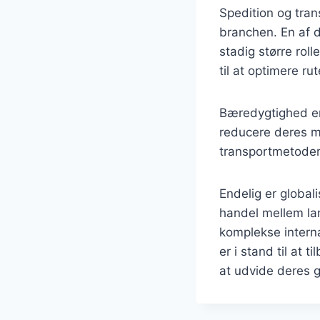
Spedition og tran
branchen. En af d
stadig større rol
til at optimere r
Bæredygtighed er 
reducere deres mi
transportmetoder
Endelig er global
handel mellem lan
komplekse interna
er i stand til at 
at udvide deres 