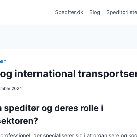
Speditør.dk
Blog
Speditørlist
ORT
 og international transportse
cember 2024
 speditør og deres rolle i
sektoren?
professionel, der specialiserer sig i at organisere og ko