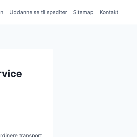
en
Uddannelse til speditør
Sitemap
Kontakt
rvice
ordinere transport