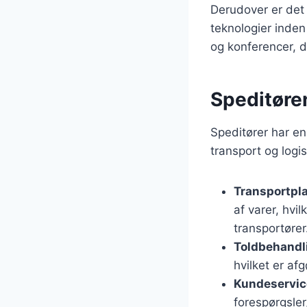
Derudover er det 
teknologier inden
og konferencer, d
Speditøren
Speditører har en
transport og logis
Transportpl
af varer, hvi
transportører
Toldbehandl
hvilket er af
Kundeservic
forespørgsler