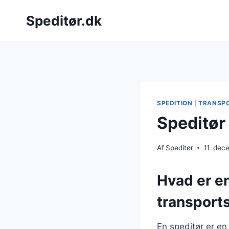
Fortsæt
Speditør.dk
til
indhold
SPEDITION
|
TRANSP
Speditør
Af
Speditør
11. de
Hvad er en
transport
En speditør er en 