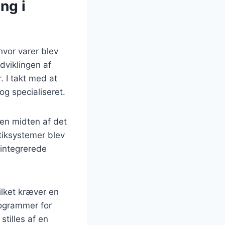
ng i
hvor varer blev
dviklingen af
. I takt med at
g specialiseret.
en midten af det
tiksystemer blev
 integrerede
ilket kræver en
rogrammer for
tilles af en