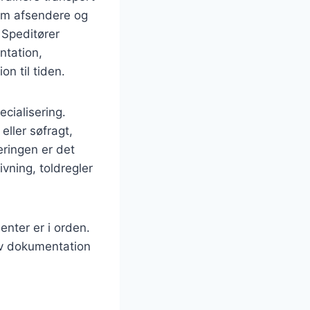
lem afsendere og
. Speditører
ntation,
on til tiden.
cialisering.
eller søfragt,
eringen er det
vning, toldregler
enter er i orden.
tiv dokumentation