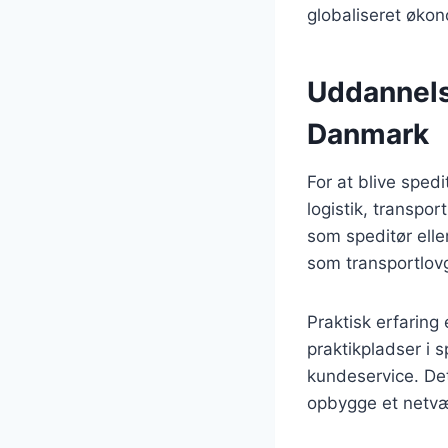
globaliseret økon
Uddannelse
Danmark
For at blive sped
logistik, transpo
som speditør elle
som transportlovg
Praktisk erfaring
praktikpladser i 
kundeservice. Det
opbygge et netvæ