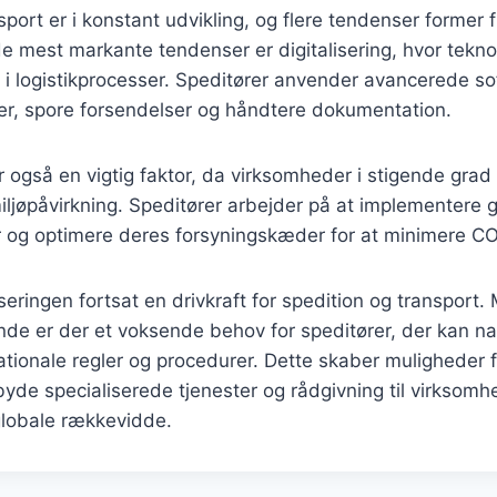
sport er i konstant udvikling, og flere tendenser former 
e mest markante tendenser er digitalisering, hvor teknol
le i logistikprocesser. Speditører anvender avancerede s
uter, spore forsendelser og håndtere dokumentation.
også en vigtig faktor, da virksomheder i stigende grad 
ljøpåvirkning. Speditører arbejder på at implementere 
 og optimere deres forsyningskæder for at minimere C
iseringen fortsat en drivkraft for spedition og transport
de er der et voksende behov for speditører, der kan na
tionale regler og procedurer. Dette skaber muligheder f
tilbyde specialiserede tjenester og rådgivning til virksom
globale rækkevidde.