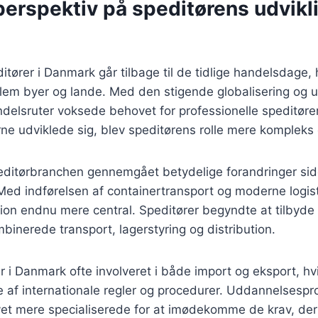
perspektiv på speditørens udvikli
itører i Danmark går tilbage til de tidlige handelsdage, 
lem byer og lande. Med den stigende globalisering og u
ndelsruter voksede behovet for professionelle speditører
e udviklede sig, blev speditørens rolle mere kompleks o
editørbranchen gennemgået betydelige forandringer sid
Med indførelsen af containertransport og moderne logis
ion endnu mere central. Speditører begyndte at tilbyde
mbinerede transport, lagerstyring og distribution.
er i Danmark ofte involveret i både import og eksport, hv
e af internationale regler og procedurer. Uddannelsesp
vet mere specialiserede for at imødekomme de krav, der s