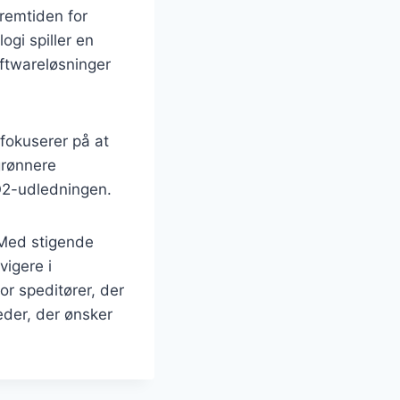
fremtiden for
ogi spiller en
oftwareløsninger
fokuserer på at
grønnere
O2-udledningen.
. Med stigende
vigere i
or speditører, der
heder, der ønsker