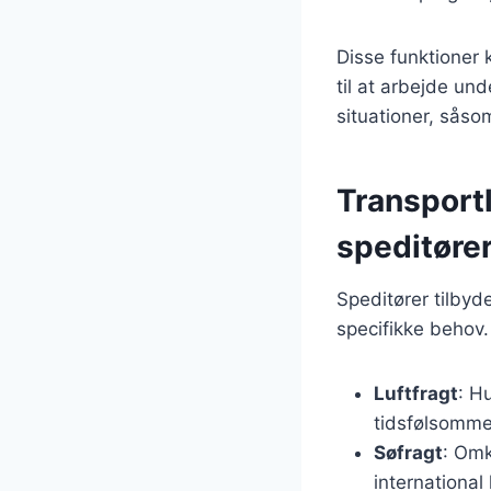
Disse funktioner
til at arbejde un
situationer, såsom
Transport
speditøre
Speditører tilbyd
specifikke behov.
Luftfragt
: H
tidsfølsomme
Søfragt
: Omk
international