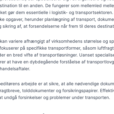
estination til en anden. De fungerer som mellemled mel
lket gør dem essentielle i logistik- og transportsektoren
ke opgaver, herunder planlægning af transport, dokume
sikring af, at forsendelserne når frem til deres destinati
 kan variere afhængigt af virksomhedens størrelse og spe
fokuserer på specifikke transportformer, såsom luftfragt 
er en bred vifte af transportløsninger. Uanset specialis
tører at have en dybdegående forståelse af transportlovgi
 handelsaftaler.
speditørens arbejde er at sikre, at alle nødvendige dokum
fragtbreve, tolddokumenter og forsikringspapirer. Effek
at undgå forsinkelser og problemer under transporten.