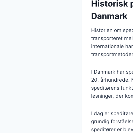
Historisk 
Danmark
Historien om sped
transporteret mel
internationale ha
transportmetodern
I Danmark har sp
20. århundrede. 
speditørens funkt
løsninger, der ko
I dag er speditør
grundig forståels
speditører er ble