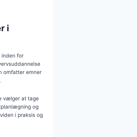
r i
 inden for
rhvervsuddannelse
en omfatter emner
.
e vælger at tage
rtplanlægning og
viden i praksis og