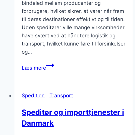
bindeled mellem producenter og
forbrugere, hvilket sikrer, at varer når frem
til deres destinationer effektivt og til tiden.
Uden speditører ville mange virksomheder
have svært ved at håndtere logistik og
transport, hvilket kunne føre til forsinkelser
og…
Speditør
Læs mere
virksomhedens
betydning
for
Spedition
|
Transport
distribution
Speditør og importtjenester i
Danmark