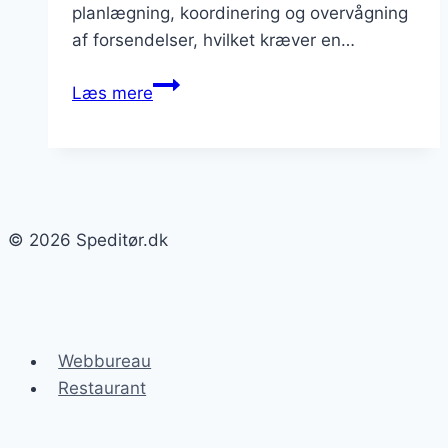
planlægning, koordinering og overvågning
af forsendelser, hvilket kræver en…
Speditør
Læs mere
og
digital
spedition:
fremtidens
løsninger
© 2026 Speditør.dk
Webbureau
Restaurant