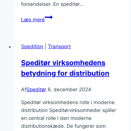
forsendelser. En speditør…
Speditør
Læs mere
og
søfragt
som
Spedition
|
Transport
transportform
Speditør virksomhedens
betydning for distribution
Af
Speditør
6. december 2024
Speditør virksomhedens rolle i moderne
distribution Speditørvirksomheder spiller
en central rolle i den moderne
distributionskæde. De fungerer som