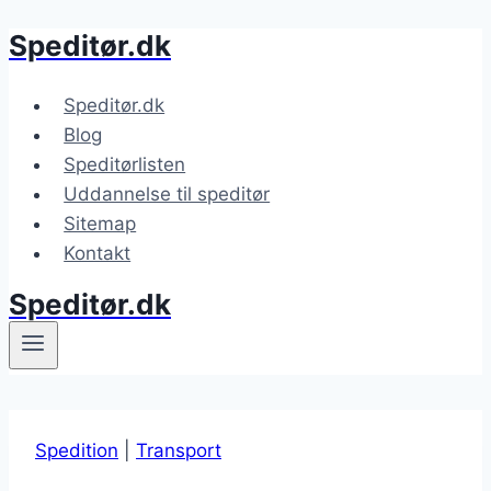
Speditør.dk
Fortsæt
til
indhold
Speditør.dk
Blog
Speditørlisten
Uddannelse til speditør
Sitemap
Kontakt
Speditør.dk
Spedition
|
Transport