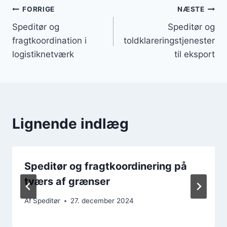
Indlægsnavigation
FORRIGE
NÆSTE
Speditør og
Speditør og
fragtkoordination i
toldklareringstjenester
logistiknetværk
til eksport
Lignende indlæg
Speditør og fragtkoordinering på
tværs af grænser
Af
Speditør
27. december 2024