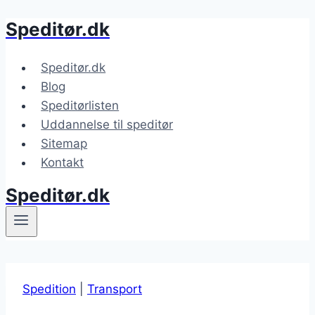
Speditør.dk
Fortsæt
til
indhold
Speditør.dk
Blog
Speditørlisten
Uddannelse til speditør
Sitemap
Kontakt
Speditør.dk
Spedition
|
Transport