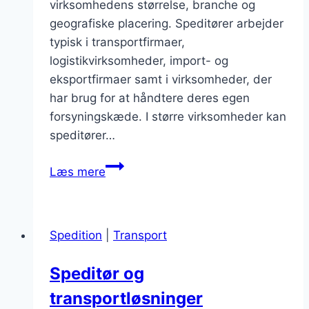
virksomhedens størrelse, branche og
geografiske placering. Speditører arbejder
typisk i transportfirmaer,
logistikvirksomheder, import- og
eksportfirmaer samt i virksomheder, der
har brug for at håndtere deres egen
forsyningskæde. I større virksomheder kan
speditører…
Jobmuligheder
Læs mere
som
speditor
i
Spedition
|
Transport
forskellige
virksomheder
Speditør og
transportløsninger