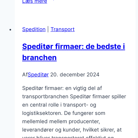
Læs mere
hvad
du
skal
Spedition
|
Transport
vide
Speditør firmaer: de bedste i
branchen
Af
Speditør
20. december 2024
Speditør firmaer: en vigtig del af
transportbranchen Speditør firmaer spiller
en central rolle i transport- og
logistiksektoren. De fungerer som
mellemled mellem producenter,
leverandører og kunder, hvilket sikrer, at