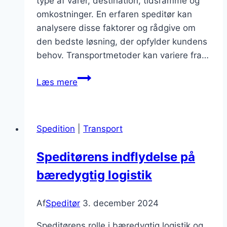
type af varer, destination, tidsramme og
omkostninger. En erfaren speditør kan
analysere disse faktorer og rådgive om
den bedste løsning, der opfylder kundens
behov. Transportmetoder kan variere fra…
Speditørens
Læs mere
rådgivning
om
at
Spedition
|
Transport
vælge
den
Speditørens indflydelse på
mest
bæredygtig logistik
effektive
transportmetode
Af
Speditør
3. december 2024
Speditørens rolle i bæredygtig logistik og