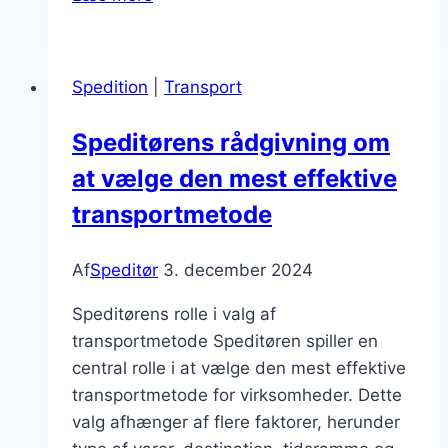
og
transportløsninger
skræddersyede
Spedition
|
Transport
muligheder
Speditørens rådgivning om
at vælge den mest effektive
transportmetode
Af
Speditør
3. december 2024
Speditørens rolle i valg af
transportmetode Speditøren spiller en
central rolle i at vælge den mest effektive
transportmetode for virksomheder. Dette
valg afhænger af flere faktorer, herunder