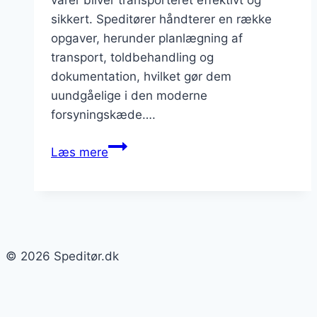
varer bliver transporteret effektivt og
sikkert. Speditører håndterer en række
opgaver, herunder planlægning af
transport, toldbehandling og
dokumentation, hvilket gør dem
uundgåelige i den moderne
forsyningskæde….
Speditør
Læs mere
firmaer:
de
bedste
i
branchen
© 2026 Speditør.dk