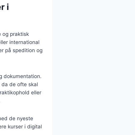
r i
 og praktisk
ler international
r på spedition og
og dokumentation.
 da de ofte skal
aktikophold eller
.
 med de nyeste
e kurser i digital