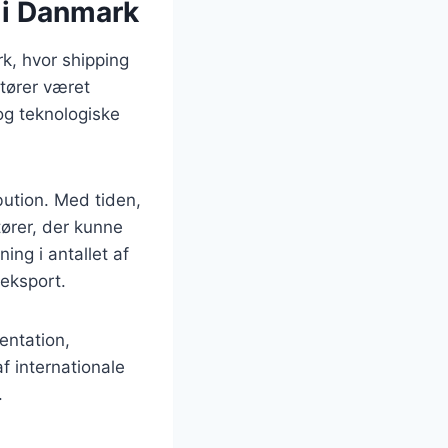
n i Danmark
k, hvor shipping
itører været
og teknologiske
bution. Med tiden,
tører, der kunne
ing i antallet af
 eksport.
entation,
f internationale
.