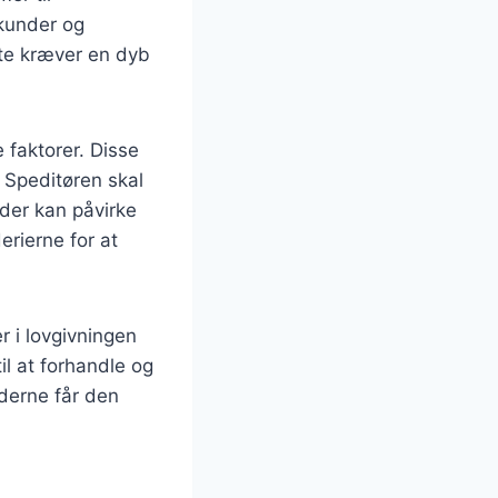
 kunder og
ette kræver en dyb
e faktorer. Disse
. Speditøren skal
der kan påvirke
rierne for at
r i lovgivningen
il at forhandle og
nderne får den