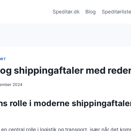
Speditør.dk
Blog
Speditørlist
ORT
 og shippingaftaler med reder
cember 2024
ns rolle i moderne shippingaftal
 en central rolle i logistik og transport, især når det kom