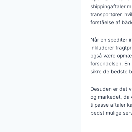
shippingaftaler 
transportører, hvi
forståelse af bå
Når en speditør in
inkluderer fragtpr
også være opmærk
forsendelsen. En 
sikre de bedste b
Desuden er det vi
og markedet, da d
tilpasse aftaler 
bedst mulige serv