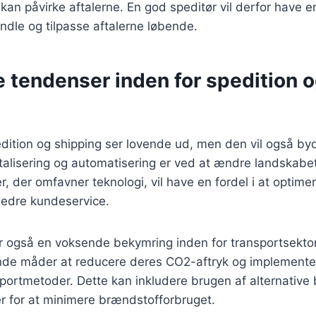
 kan påvirke aftalerne. En god speditør vil derfor have e
handle og tilpasse aftalerne løbende.
 tendenser inden for spedition 
dition og shipping ser lovende ud, men den vil også by
italisering og automatisering er ved at ændre landskabet
er, der omfavner teknologi, vil have en fordel i at optime
bedre kundeservice.
 også en voksende bekymring inden for transportsektor
finde måder at reducere deres CO2-aftryk og implement
sportmetoder. Dette kan inkludere brugen af alternative
er for at minimere brændstofforbruget.