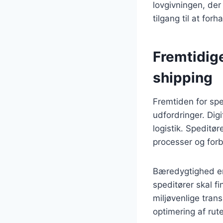
lovgivningen, der
tilgang til at for
Fremtidige
shipping
Fremtiden for spe
udfordringer. Dig
logistik. Speditør
processer og for
Bæredygtighed er
speditører skal 
miljøvenlige tran
optimering af rut