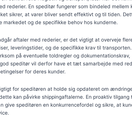
med rederier. En speditør fungerer som bindeled mellem
lket sikrer, at varer bliver sendt effektivt og til tiden. D
de markedet og de specifikke behov hos kunderne.
dgår aftaler med rederier, er det vigtigt at overveje fler
iser, leveringstider, og de specifikke krav til transporten
som på eventuelle toldregler og dokumentationskrav, 
god speditør vil derfor have et tæt samarbejde med rede
etingelser for deres kunder.
gtigt for speditøren at holde sig opdateret om ændringe
ette kan påvirke shippingaftalerne. En proaktiv tilgang t
kan give speditøren en konkurrencefordel og sikre, at ku
ice.