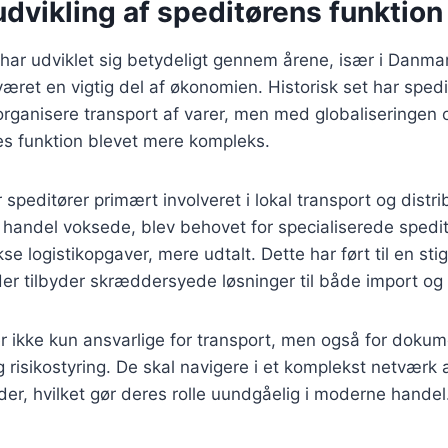
udvikling af speditørens funktio
 har udviklet sig betydeligt gennem årene, især i Danmar
været en vigtig del af økonomien. Historisk set har sped
 organisere transport af varer, men med globaliseringen 
es funktion blevet mere kompleks.
 speditører primært involveret i lokal transport og distri
 handel voksede, blev behovet for specialiserede spedi
 logistikopgaver, mere udtalt. Dette har ført til en stign
der tilbyder skræddersyede løsninger til både import og
er ikke kun ansvarlige for transport, men også for dokum
 risikostyring. De skal navigere i et komplekst netværk a
der, hvilket gør deres rolle uundgåelig i moderne handel