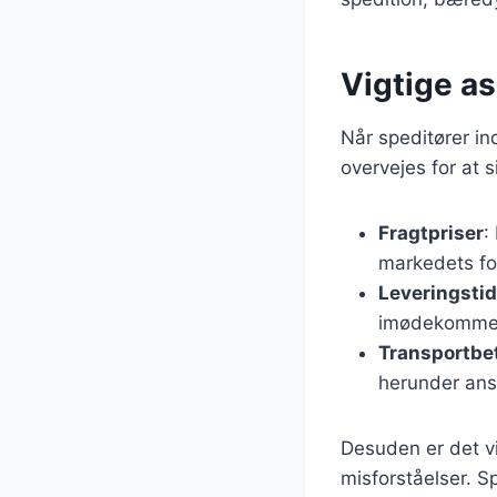
Vigtige as
Når speditører in
overvejes for at s
Fragtpriser
:
markedets fo
Leveringstid
imødekomme 
Transportbe
herunder ansv
Desuden er det vi
misforståelser. 