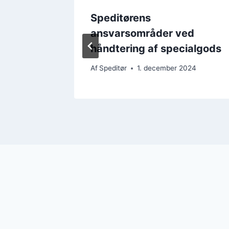
Speditørens
r
ansvarsområder ved
rer
håndtering af specialgods
2024
Af
Speditør
1. december 2024