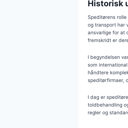
Historisk 
Speditørens rolle
og transport har 
ansvarlige for at
fremskridt er der
I begyndelsen var
som international
håndtere komplekse
speditørfirmaer, 
I dag er speditør
toldbehandling og
regler og standar