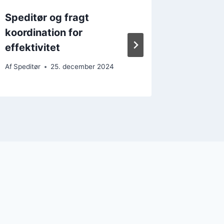
Speditør og fragt
Speditø
koordination for
luftfra
effektivitet
Af
Speditør
Af
Speditør
25. december 2024