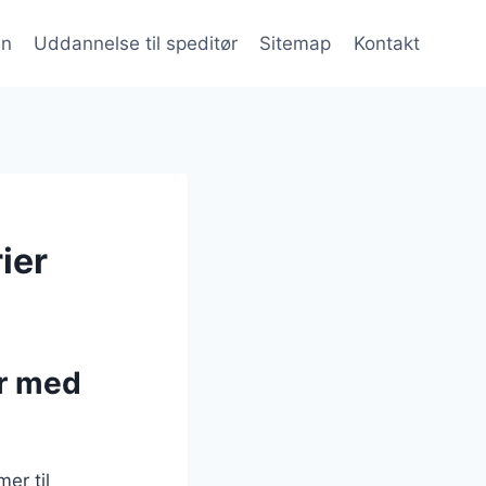
en
Uddannelse til speditør
Sitemap
Kontakt
ier
er med
mer til