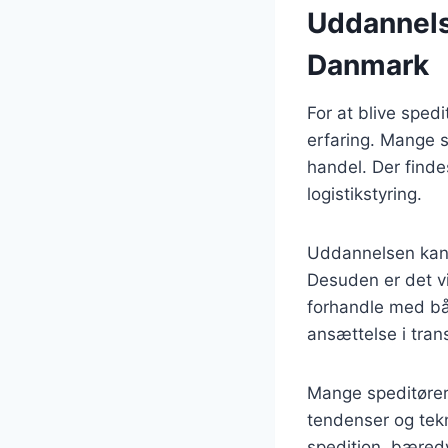
Uddannelse
Danmark
For at blive sped
erfaring. Mange sp
handel. Der find
logistikstyring.
Uddannelsen kan 
Desuden er det vi
forhandle med båd
ansættelse i tran
Mange speditører
tendenser og tekno
spedition, bæredy