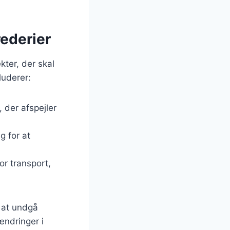
rederier
kter, der skal
luderer:
, der afspejler
g for at
or transport,
 at undgå
ndringer i