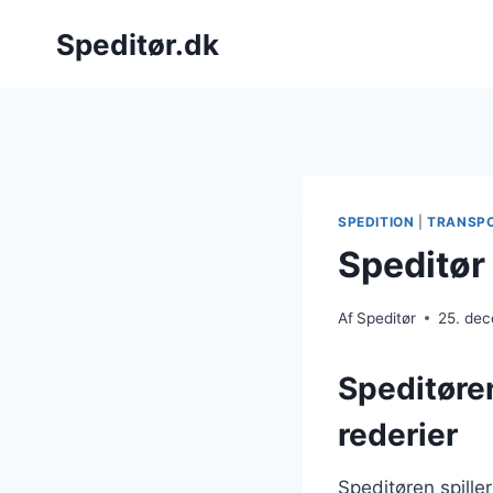
Fortsæt
Speditør.dk
til
indhold
SPEDITION
|
TRANSP
Speditør
Af
Speditør
25. de
Speditøre
rederier
Speditøren spiller