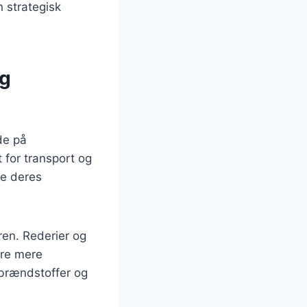
n strategisk
og
de på
 for transport og
re deres
en. Rederier og
ere mere
 brændstoffer og