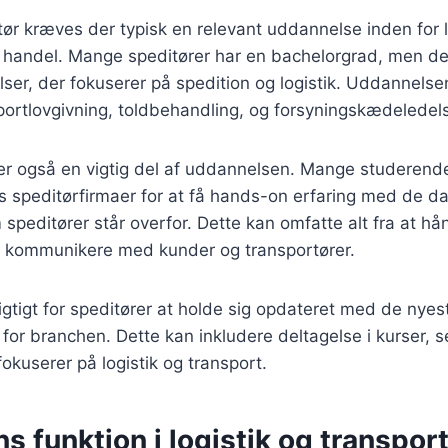
itør kræves der typisk en relevant uddannelse inden for l
al handel. Mange speditører har en bachelorgrad, men de
er, der fokuserer på spedition og logistik. Uddannelse
ortlovgivning, toldbehandling, og forsyningskædeledel
 er også en vigtig del af uddannelsen. Mange studerend
s speditørfirmaer for at få hands-on erfaring med de d
 speditører står overfor. Dette kan omfatte alt fra at hå
at kommunikere med kunder og transportører.
gtigt for speditører at holde sig opdateret med de nyes
 for branchen. Dette kan inkludere deltagelse i kurser, 
fokuserer på logistik og transport.
s funktion i logistik og transpor