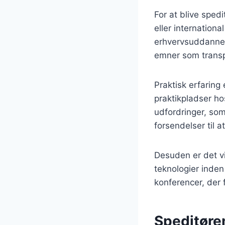
For at blive sped
eller internation
erhvervsuddannels
emner som transp
Praktisk erfaring
praktikpladser ho
udfordringer, som
forsendelser til 
Desuden er det vi
teknologier inden
konferencer, der 
Speditøren