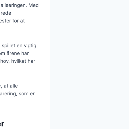
ialiseringen. Med
erede
ster for at
spillet en vigtig
nem årene har
hov, hvilket har
, at alle
arering, som er
er