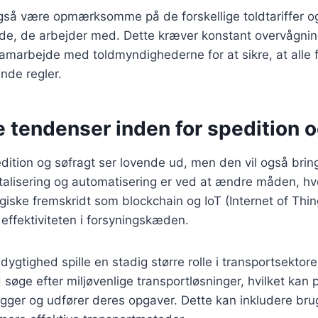
gså være opmærksomme på de forskellige toldtariffer og
nde, de arbejder med. Dette kræver konstant overvågnin
amarbejde med toldmyndighederne for at sikre, at alle 
nde regler.
 tendenser inden for spedition o
dition og søfragt ser lovende ud, men den vil også brin
italisering og automatisering er ved at ændre måden, hv
giske fremskridt som blockchain og IoT (Internet of Thi
effektiviteten i forsyningskæden.
ygtighed spille en stadig større rolle i transportsekto
d søge efter miljøvenlige transportløsninger, hvilket kan
gger og udfører deres opgaver. Dette kan inkludere brug