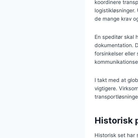
koordinere transpo
logistikløsninger
de mange krav og 
En speditør skal
dokumentation. De
forsinkelser elle
kommunikationsev
I takt med at glo
vigtigere. Virkso
transportløsninge
Historisk 
Historisk set har