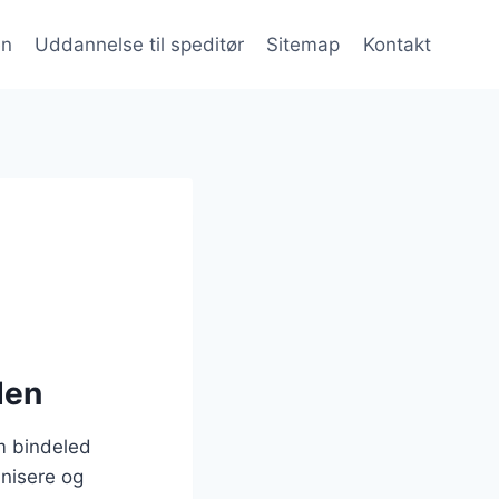
en
Uddannelse til speditør
Sitemap
Kontakt
den
om bindeled
anisere og