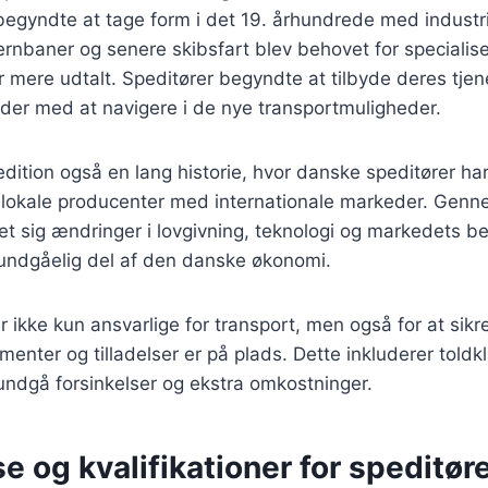
begyndte at tage form i det 19. århundrede med industr
rnbaner og senere skibsfart blev behovet for specialis
r mere udtalt. Speditører begyndte at tilbyde deres tjene
der med at navigere i de nye transportmuligheder.
dition også en lang historie, hvor danske speditører har 
de lokale producenter med internationale markeder. Gen
set sig ændringer i lovgivning, teknologi og markedets be
uundgåelig del af den danske økonomi.
r ikke kun ansvarlige for transport, men også for at sikre
nter og tilladelser er på plads. Dette inkluderer toldkl
undgå forsinkelser og ekstra omkostninger.
 og kvalifikationer for speditør