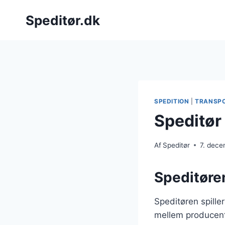
Fortsæt
Speditør.dk
til
indhold
SPEDITION
|
TRANSP
Speditør 
Af
Speditør
7. dec
Speditøren
Speditøren spille
mellem producente