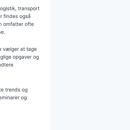
ogistik, transport
r findes også
n omfatter ofte
se.
e vælger at tage
aglige opgaver og
ndtere
te trends og
seminarer og
t