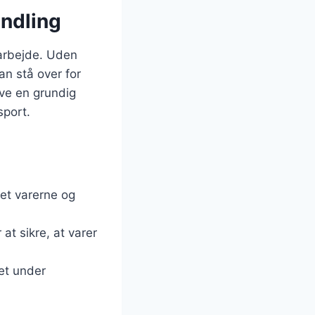
ndling
arbejde. Uden
n stå over for
ave en grundig
sport.
et varerne og
t sikre, at varer
ret under