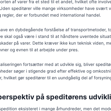
rten af varer fra et sted til et andet, hvilket ofte invo
. Uden speditører ville mange virksomheder have svært v
regler, der er forbundet med international handel.
 have en dybdegående forståelse af transportmetoder, t
 skal også være i stand til at håndtere uventede situa
r skader på varer. Dette kræver ikke kun teknisk viden, 
ner og evnen til at arbejde under pres.
baliseringen fortsætter med at udvikle sig, bliver spedit
mheder søger i stigende grad efter effektive og omkostn
r, hvilket gør speditører til en uundgåelig del af forsyn
perspektiv på speditørens udvikl
 spedition eksisteret i mange århundreder, men det mod