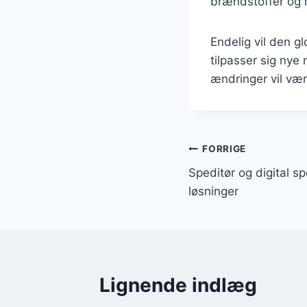
brændstoffer og 
Endelig vil den gl
tilpasser sig nye 
ændringer vil vær
Indlægsnavi
FORRIGE
Speditør og digital s
løsninger
Lignende indlæg