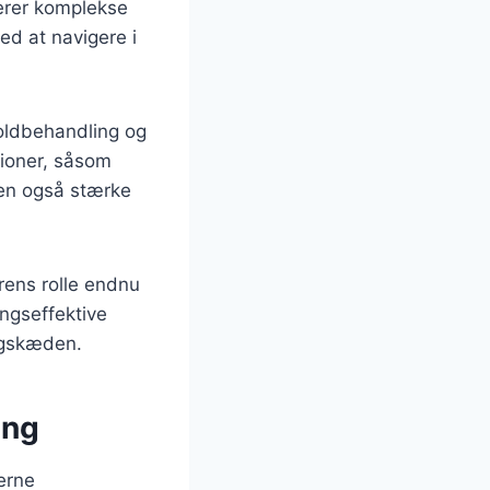
lverer komplekse
ed at navigere i
oldbehandling og
tioner, såsom
men også stærke
ørens rolle endnu
ingseffektive
ingskæden.
ing
erne