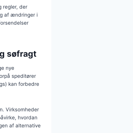
 regler, der
g af ændringer i
forsendelser
g søfragt
ge nye
orpå speditører
ngs) kan forbedre
ren. Virksomheder
 påvirke, hvordan
en af alternative