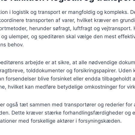
ion i logistik og transport er mangfoldig og kompleks. De
oordinere transporten af varer, hvilket kræver en grundi
portmetoder, herunder søfragt, luftfragt og vejtransport
 og ulemper, og speditøren skal vælge den mest effekti
ns behov.
speditørens arbejde er at sikre, at alle nødvendige dokum
fragtbreve, tolddokumenter og forsikringspapirer. Uden 
 forsendelser blive forsinket eller endda tilbageholdt a
e, hvilket kan medføre betydelige omkostninger for vi
er også tæt sammen med transportører og rederier for at
l tiden. Dette kræver stærke forhandlingsfærdigheder og e
tioner med forskellige aktører i forsyningskæden.