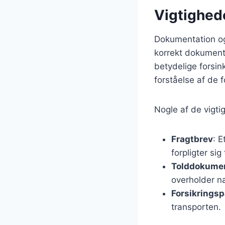
Vigtighed
Dokumentation og
korrekt dokumenta
betydelige forsin
forståelse af de 
Nogle af de vigti
Fragtbrev
: 
forpligter sig
Tolddokume
overholder na
Forsikringsp
transporten.