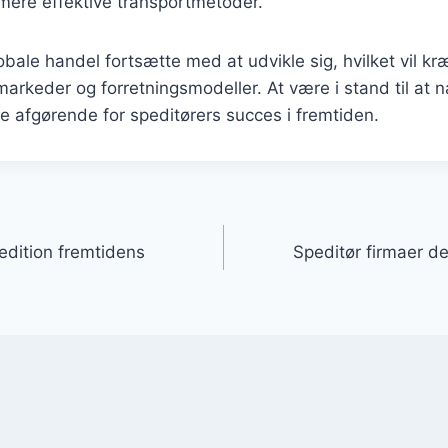
mere effektive transportmetoder.
obale handel fortsætte med at udvikle sig, hvilket vil kr
markeder og forretningsmodeller. At være i stand til at n
e afgørende for speditørers succes i fremtiden.
gation
pedition fremtidens
Speditør firmaer de