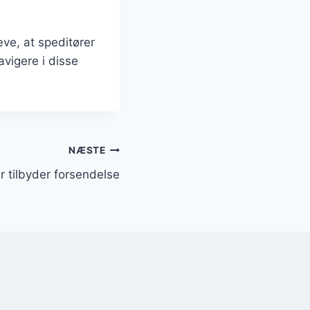
æve, at speditører
avigere i disse
NÆSTE
r tilbyder forsendelse