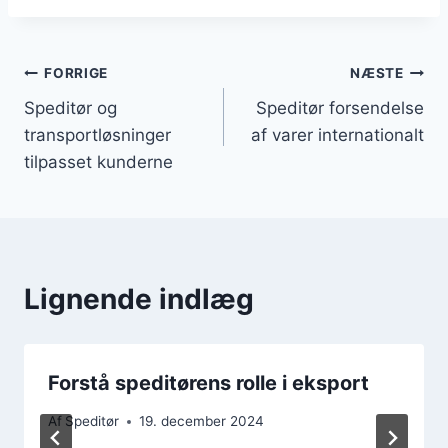
Indlægsnavigation
FORRIGE
NÆSTE
Speditør og
Speditør forsendelse
transportløsninger
af varer internationalt
tilpasset kunderne
Lignende indlæg
Forstå speditørens rolle i eksport
Af
Speditør
19. december 2024