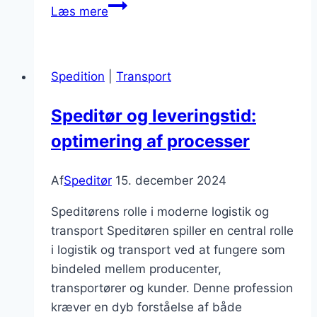
Speditør
Læs mere
og
luftfragt
muligheder
Spedition
|
Transport
og
udfordringer
Speditør og leveringstid:
optimering af processer
Af
Speditør
15. december 2024
Speditørens rolle i moderne logistik og
transport Speditøren spiller en central rolle
i logistik og transport ved at fungere som
bindeled mellem producenter,
transportører og kunder. Denne profession
kræver en dyb forståelse af både