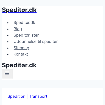
Speditør.dk
Fortsæt
til
indhold
Speditør.dk
Blog
Speditørlisten
Uddannelse til speditør
Sitemap
Kontakt
Speditør.dk
Spedition
|
Transport