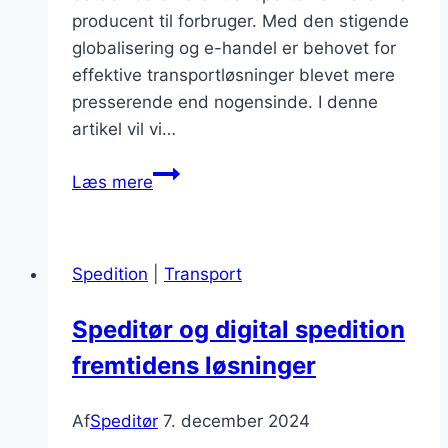
producent til forbruger. Med den stigende
globalisering og e-handel er behovet for
effektive transportløsninger blevet mere
presserende end nogensinde. I denne
artikel vil vi…
Transportløsninger
Læs mere
for
speditører:
muligheder
Spedition
|
Transport
og
metoder
Speditør og digital spedition
fremtidens løsninger
Af
Speditør
7. december 2024