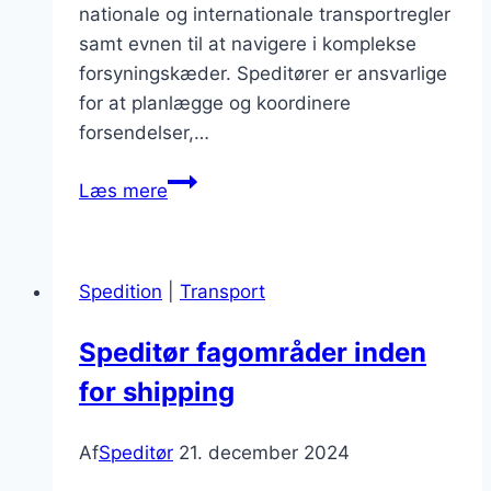
nationale og internationale transportregler
samt evnen til at navigere i komplekse
forsyningskæder. Speditører er ansvarlige
for at planlægge og koordinere
forsendelser,…
Speditør
Læs mere
og
leveringstid:
optimering
Spedition
|
Transport
af
processer
Speditør fagområder inden
for shipping
Af
Speditør
21. december 2024