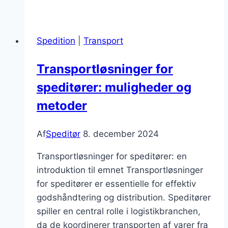
med
en
speditør:
Spedition
|
Transport
En
guide
Transportløsninger for
til
speditører: muligheder og
processen
metoder
Af
Speditør
8. december 2024
Transportløsninger for speditører: en
introduktion til emnet Transportløsninger
for speditører er essentielle for effektiv
godshåndtering og distribution. Speditører
spiller en central rolle i logistikbranchen,
da de koordinerer transporten af varer fra