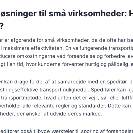
øsninger til små virksomheder: H
?
er er afgørende for små virksomheder, da de ofte har 
l maksimere effektiviteten. En velfungerende transport
ducere omkostningerne ved forsendelse og forbedre lev
igt i en tid, hvor kunderne forventer hurtig og pålidelig l
 kan drage fordel af at samarbejde med en speditør, de
stningseffektive transportmuligheder. Speditører kan h
transportmetode, hvad enten det er vej-, sø- eller luftfra
erholder alle relevante regler og standarder. Dette kan
mheder, der ønsker at udvide deres marked.
itører også tilbyde værktøjer til sporing af forsendelser