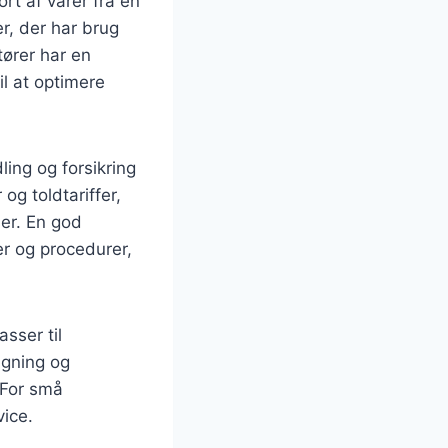
ort af varer fra en
r, der har brug
tører har en
il at optimere
ing og forsikring
og toldtariffer,
ser. En god
r og procedurer,
sser til
ægning og
 For små
ice.