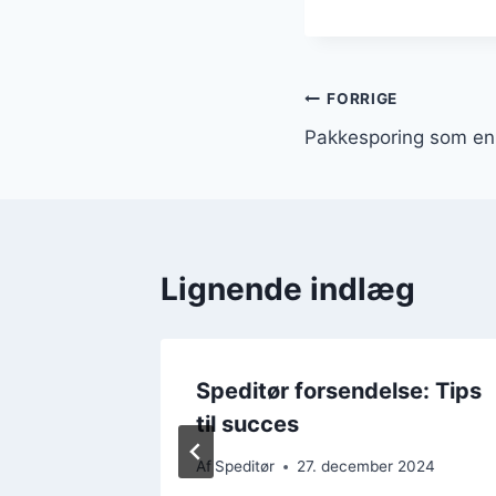
Indlægsnavi
FORRIGE
Pakkesporing som en 
Lignende indlæg
at sikre
Speditør forsendelse: Tips
til succes
Af
Speditør
27. december 2024