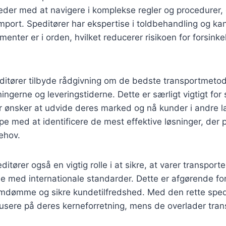
der med at navigere i komplekse regler og procedurer, 
port. Speditører har ekspertise i toldbehandling og kan 
nter er i orden, hvilket reducerer risikoen for forsinke
itører tilbyde rådgivning om de bedste transportmetode
ngerne og leveringstiderne. Dette er særligt vigtigt for
r ønsker at udvide deres marked og nå kunder i andre 
pe med at identificere de mest effektive løsninger, der p
ehov.
editører også en vigtig rolle i at sikre, at varer transporte
 med internationale standarder. Dette er afgørende for
dømme og sikre kundetilfredshed. Med den rette sped
sere på deres kerneforretning, mens de overlader trans