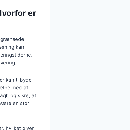
vorfor er
begrænsede
løsning kan
eringstiderne.
evering.
r kan tilbyde
jælpe med at
gt, og sikre, at
 være en stor
, hvilket giver