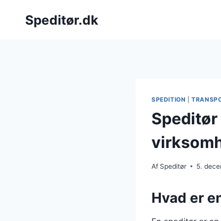
Fortsæt
Speditør.dk
til
indhold
SPEDITION
|
TRANSP
Speditør 
virksom
Af
Speditør
5. dec
Hvad er en