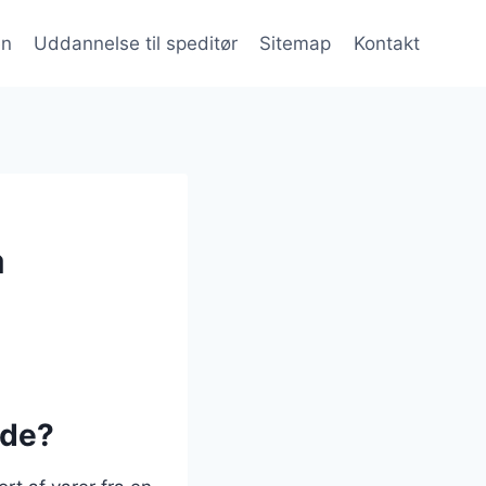
en
Uddannelse til speditør
Sitemap
Kontakt
å
 de?