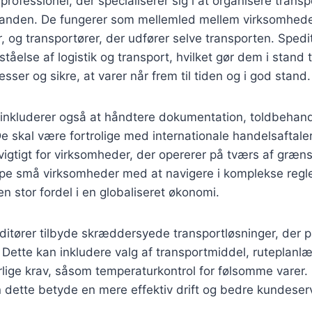
professionel, der specialiserer sig i at organisere transp
en anden. De fungerer som mellemled mellem virksomhede
r, og transportører, der udfører selve transporten. Spedi
åelse af logistik og transport, hvilket gør dem i stand t
ser og sikre, at varer når frem til tiden og i god stand.
 inkluderer også at håndtere dokumentation, toldbehandl
e skal være fortrolige med internationale handelsaftaler 
t vigtigt for virksomheder, der opererer på tværs af græn
lpe små virksomheder med at navigere i komplekse regle
en stor fordel i en globaliseret økonomi.
tører tilbyde skræddersyede transportløsninger, der pa
 Dette kan inkludere valg af transportmiddel, ruteplanl
lige krav, såsom temperaturkontrol for følsomme varer.
dette betyde en mere effektiv drift og bedre kundeserv