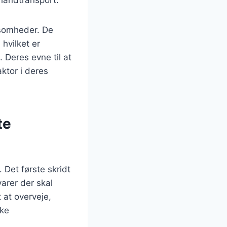
ksomheder. De
 hvilket er
 Deres evne til at
ktor i deres
te
 Det første skridt
varer der skal
t at overveje,
rke