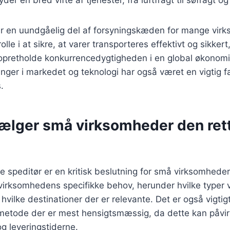
rer en uundgåelig del af forsyningskæden for mange vir
rolle i at sikre, at varer transporteres effektivt og sikkert,
opretholde konkurrencedygtigheden i en global økonomi.
inger i markedet og teknologi har også været en vigtig fa
.
ælger små virksomheder den ret
e speditør er en kritisk beslutning for små virksomheder.
e virksomhedens specifikke behov, herunder hvilke typer 
hvilke destinationer der er relevante. Det er også vigtig
tmetode der er mest hensigtsmæssig, da dette kan påvi
g leveringstiderne.