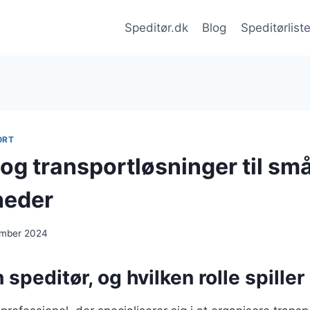
Speditør.dk
Blog
Speditørlist
ORT
og transportløsninger til sm
heder
ember 2024
 speditør, og hvilken rolle spiller