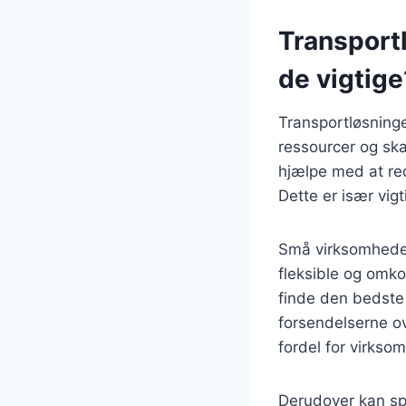
Transportl
de vigtige
Transportløsning
ressourcer og ska
hjælpe med at re
Dette er især vigt
Små virksomheder
fleksible og omko
finde den bedste 
forsendelserne ov
fordel for virkso
Derudover kan sped