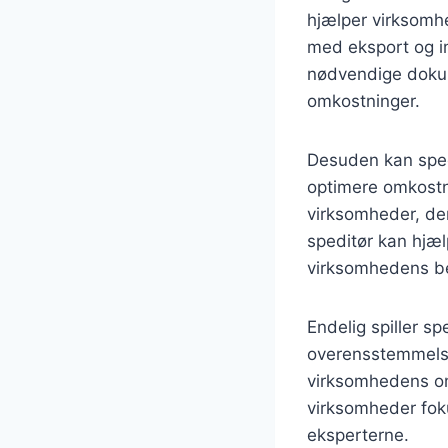
hjælper virksomhe
med eksport og im
nødvendige dokume
omkostninger.
Desuden kan sped
optimere omkostni
virksomheder, de
speditør kan hjæl
virksomhedens b
Endelig spiller sp
overensstemmelse
virksomhedens om
virksomheder foku
eksperterne.