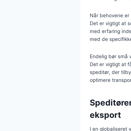
Når behovene er k
Det er vigtigt at
med erfaring ind
med de specifikke
Endelig bør små 
Det er vigtigt at 
speditør, der til
optimere transpor
Speditøren
eksport
I en globaliseret 