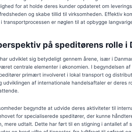
ighed for at holde deres kunder opdateret om leverings
fredsheden og skabe tillid til virksomheden. Effektiv k
 transportprocessen er nøglen til at opbygge langvarig
perspektiv på speditørens rolle 
 har udviklet sig betydeligt gennem årene, især i Danma
været centrale elementer i økonomien. I begyndelsen af
editører primært involveret i lokal transport og distribu
g udviklingen af internationale handelsaftaler er deres r
attende.
ksomheder begyndte at udvide deres aktiviteter til intern
hovet for specialiserede speditører, der kunne håndter
mere udtalt. Dette har ført til en stigning i antallet af 
der en bred vifte af tjenester, fra luftfragt til søfragt o