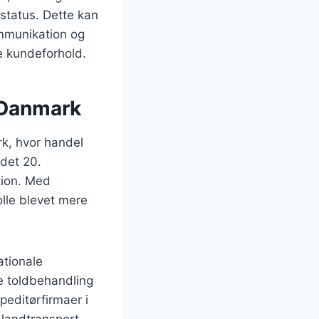
status. Dette kan
ommunikation og
e kundeforhold.
i Danmark
rk, hvor handel
 det 20.
tion. Med
olle blevet mere
ationale
e toldbehandling
speditørfirmaer i
g landtransport.