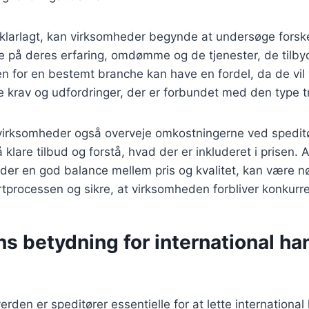
larlagt, kan virksomheder begynde at undersøge forskel
 se på deres erfaring, omdømme og de tjenester, de tilby
en for en bestemt branche kan have en fordel, da de vi
 krav og udfordringer, der er forbundet med den type t
virksomheder også overveje omkostningerne ved speditø
få klare tilbud og forstå, hvad der er inkluderet i prisen.
byder en god balance mellem pris og kvalitet, kan være nøg
tprocessen og sikre, at virksomheden forbliver konkurr
s betydning for international ha
verden er speditører essentielle for at lette internationa