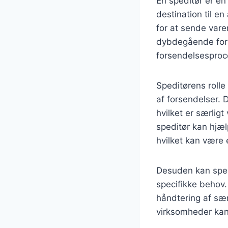
En speditør er en 
destination til 
for at sende vare
dybdegående forst
forsendelsesproces
Speditørens rolle
af forsendelser. D
hvilket er særlig
speditør kan hjæ
hvilket kan være 
Desuden kan spedi
specifikke behov.
håndtering af sær
virksomheder kan 