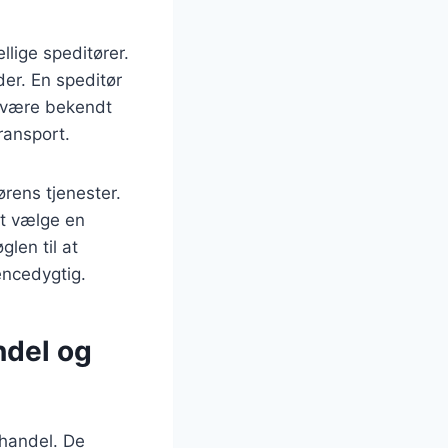
lige speditører.
der. En speditør
l være bekendt
ransport.
rens tjenester.
 At vælge en
len til at
encedygtig.
ndel og
l handel. De