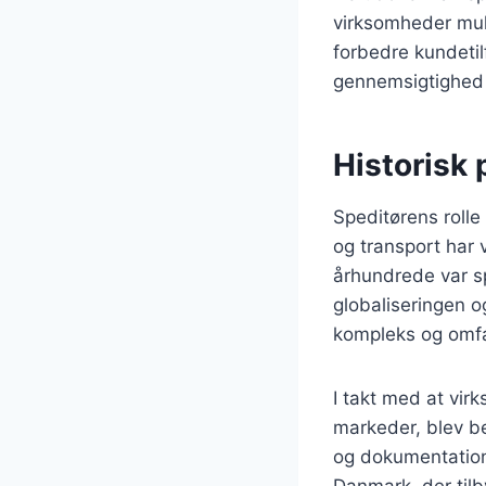
virksomheder mul
forbedre kundetil
gennemsigtighed i
Historisk 
Speditørens rolle
og transport har 
århundrede var sp
globaliseringen o
kompleks og omf
I takt med at vir
markeder, blev be
og dokumentation, 
Danmark, der tilby