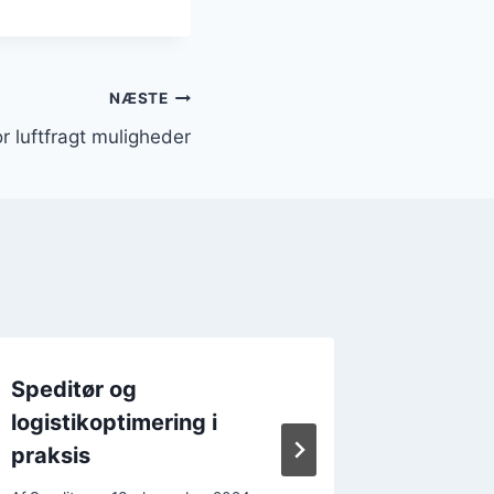
NÆSTE
r luftfragt muligheder
Speditør og
Samarb
logistikoptimering i
speditø
praksis
Af
Speditør