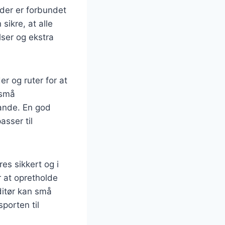
der er forbundet
sikre, at alle
lser og ekstra
r og ruter for at
 små
lande. En god
asser til
res sikkert og i
 at opretholde
itør kan små
porten til