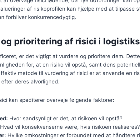
gt at overvåge risici løbende, da nye udfordringer kan op
ueringer af risikoprofilen kan hjælpe med at tilpasse s
ren forbliver konkurrencedygtig.
g prioritering af risici i logistik
tificeret, er det vigtigt at vurdere og prioritere dem. Det
ligheden for, at en risiko vil opstå, samt dens potentiel
ffektiv metode til vurdering af risici er at anvende en ri
s efter deres alvorlighed.
risici kan speditører overveje følgende faktorer:
hed
: Hvor sandsynligt er det, at risikoen vil opstå?
 Hvad vil konsekvenserne være, hvis risikoen realiseres?
er
: Hvilke omkostninger er forbundet med at håndtere r