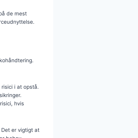
 på de mest
urceudnyttelse.
isikohåndtering.
isici i at opstå.
sikringer.
isici, hvis
Det er vigtigt at