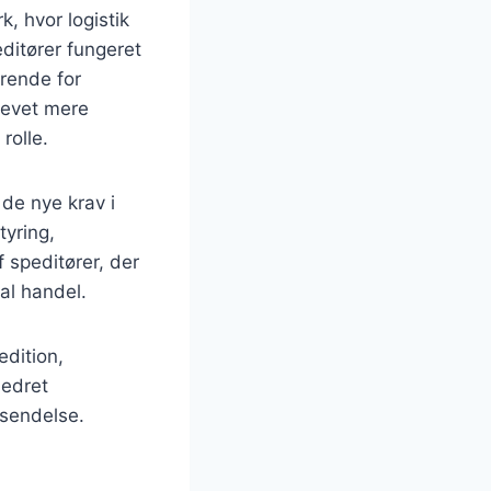
, hvor logistik
editører fungeret
rende for
blevet mere
rolle.
de nye krav i
yring,
f speditører, der
nal handel.
edition,
bedret
rsendelse.