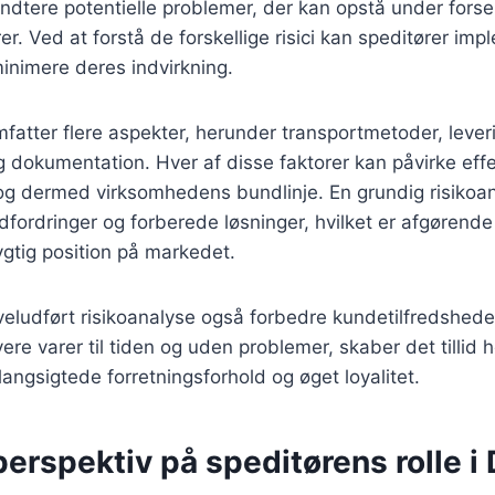
ndtere potentielle problemer, der kan opstå under fors
rer. Ved at forstå de forskellige risici kan speditører im
minimere deres indvirkning.
fatter flere aspekter, herunder transportmetoder, leveri
 dokumentation. Hver af disse faktorer kan påvirke effe
 og dermed virksomhedens bundlinje. En grundig risikoa
fordringer og forberede løsninger, hvilket er afgørende
gtig position på markedet.
eludført risikoanalyse også forbedre kundetilfredshede
levere varer til tiden og uden problemer, skaber det tillid
 langsigtede forretningsforhold og øget loyalitet.
perspektiv på speditørens rolle 