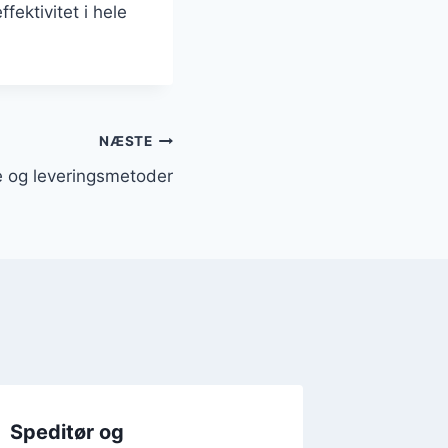
fektivitet i hele
NÆSTE
e og leveringsmetoder
Speditør og
spedito