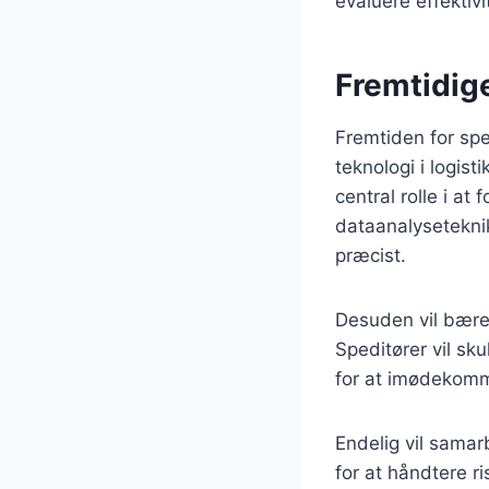
evaluere effektiv
Fremtidige
Fremtiden for spe
teknologi i logist
central rolle i a
dataanalyseteknik
præcist.
Desuden vil bæred
Speditører vil sku
for at imødekomm
Endelig vil sama
for at håndtere ri