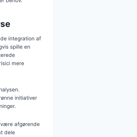
ter behov.
yse
de integration af
vis spille en
ncerede
isici mere
nalysen.
ønne initiativer
ninger.
r være afgørende
at dele