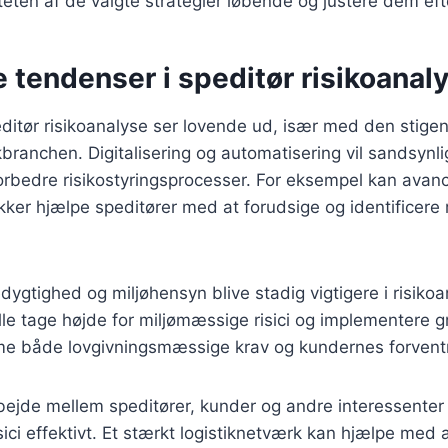
iteten af de valgte strategier løbende og justere dem ef
 tendenser i speditør risikoanal
ditør risikoanalyse ser lovende ud, især med den stigen
ikbranchen. Digitalisering og automatisering vil sandsynlig
t forbedre risikostyringsprocesser. For eksempel kan ava
ker hjælpe speditører med at forudsige og identificere r
ygtighed og miljøhensyn blive stadig vigtigere i risikoa
lle tage højde for miljømæssige risici og implementere gr
e både lovgivningsmæssige krav og kundernes forvent
rbejde mellem speditører, kunder og andre interessente
sici effektivt. Et stærkt logistiknetværk kan hjælpe med 