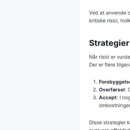
Ved at anvende d
kritiske risici, h
Strategier
Når risici er vurde
Der er flere tilg
Forebyggels
Overførsel
: 
Accept
: I n
omkostningern
Disse strategier k