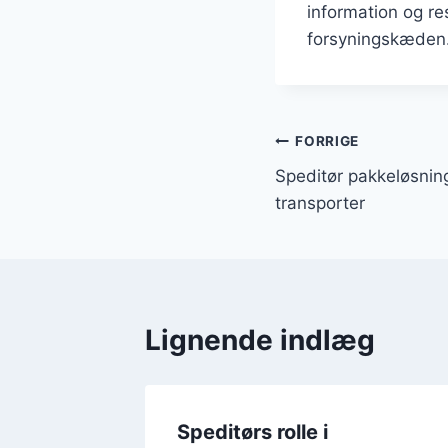
information og res
forsyningskæden
Indlægsnavi
FORRIGE
Speditør pakkeløsninge
transporter
Lignende indlæg
ordan
Speditørs rolle i