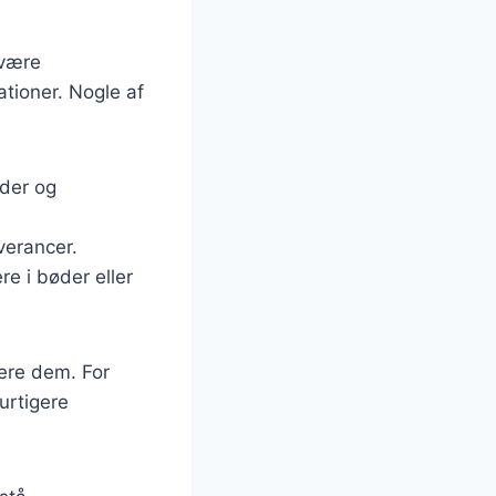
e
 være
tioner. Nogle af
ider og
everancer.
re i bøder eller
igere dem. For
urtigere