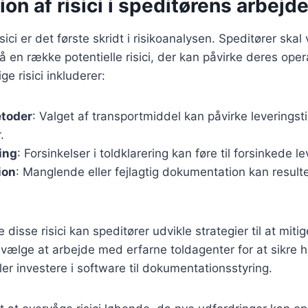
tion af risici i speditørens arbejd
risici er det første skridt i risikoanalysen. Speditører skal
 række potentielle risici, der kan påvirke deres opera
e risici inkluderer:
toder
: Valget af transportmiddel kan påvirke leveringst
.
ing
: Forsinkelser i toldklarering kan føre til forsinkede l
ion
: Manglende eller fejlagtig dokumentation kan resulte
e disse risici kan speditører udvikle strategier til at mit
ælge at arbejde med erfarne toldagenter for at sikre h
ler investere i software til dokumentationsstyring.