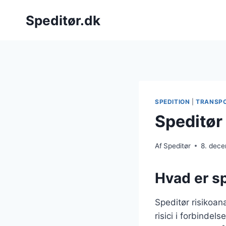
Fortsæt
Speditør.dk
til
indhold
SPEDITION
|
TRANSP
Speditør 
Af
Speditør
8. dec
Hvad er sp
Speditør risikoana
risici i forbindel