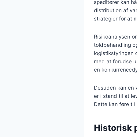
speditører kan hå
distribution af va
strategier for at 
Risikoanalysen om
toldbehandling og
logistikstyringen
med at forudse ud
en konkurrencedy
Desuden kan en v
er i stand til at 
Dette kan føre til
Historisk 