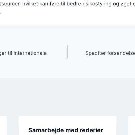
sourcer, hvilket kan føre til bedre risikostyring og øget ef
.
gation
r til internationale
Speditør forsendels
Samarbejde med rederier