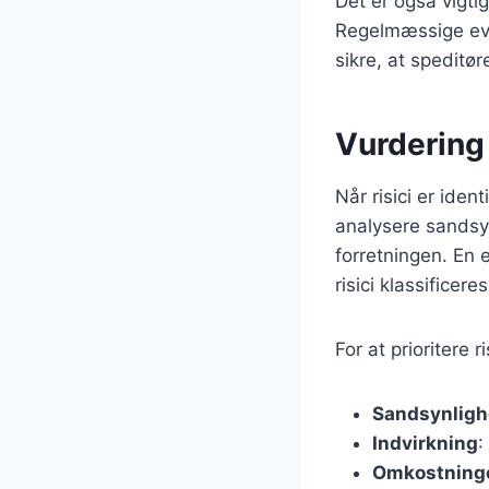
Det er også vigti
Regelmæssige eval
sikre, at speditø
Vurdering o
Når risici er iden
analysere sandsyn
forretningen. En e
risici klassificere
For at prioritere 
Sandsynlig
Indvirkning
:
Omkostning