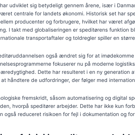
 har udviklet sig betydeligt gennem årene, især i Danmark
været centrale for landets økonomi. Historisk set har sp
llem producenter og forbrugere, hvilket har været afgø
ng. I takt med globaliseringen er speditørens funktion 
nationale transportaftaler og toldregler spiller en større 
editøruddannelsen også ændret sig for at imødekomme 
elsesprogrammerne fokuserer nu på moderne logistikst
 bæredygtighed. Dette har resulteret i en ny generation a
il at håndtere de udfordringer, der følger med internatio
logiske fremskridt, såsom automatisering og digital sp
den, hvorpå speditører arbejder. Dette har ikke kun for
en også reduceret risikoen for fejl i dokumentation og fo