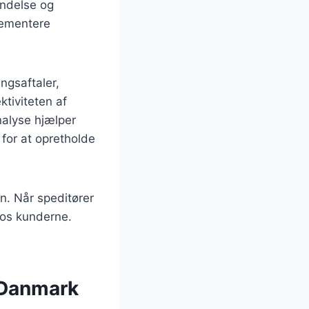
endelse og
plementere
ngsaftaler,
ktiviteten af
nalyse hjælper
 for at opretholde
n. Når speditører
 hos kunderne.
i Danmark