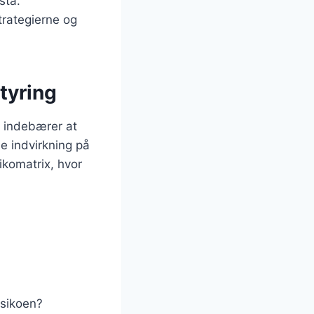
stå.
trategierne og
styring
te indebærer at
le indvirkning på
sikomatrix, hvor
isikoen?