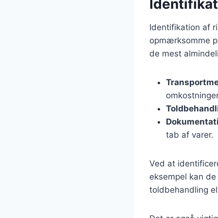
Identifika
Identifikation af 
opmærksomme på en
de mest almindelig
Transportme
omkostninger
Toldbehandl
Dokumentat
tab af varer.
Ved at identificer
eksempel kan de v
toldbehandling el