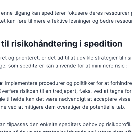
enne tilgang kan speditører fokusere deres ressourcer
vilket kan føre til mere effektive løsninger og bedre resso
 til risikohåndtering i spedition
ret og prioriteret, er det tid til at udvikle strategier til r
ange, som speditører kan anvende for at minimere risici:
e
: Implementere procedurer og politikker for at forhindre r
Overføre risikoen til en tredjepart, f.eks. ved at tegne for
ogle tilfælde kan det være nødvendigt at acceptere visse r
e ved at mitigere dem overstiger de potentielle tab.
an tilpasses den enkelte speditørs behov og risikoprofil. 