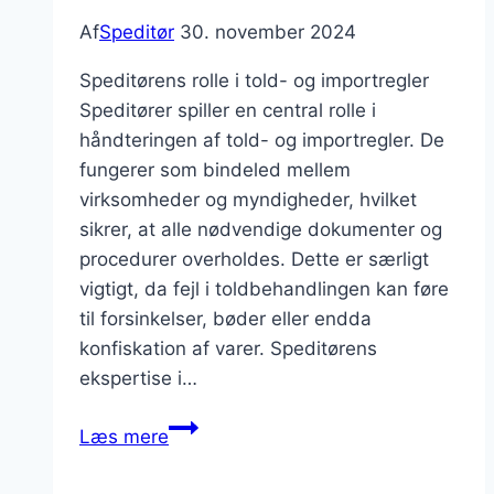
Af
Speditør
30. november 2024
Speditørens rolle i told- og importregler
Speditører spiller en central rolle i
håndteringen af told- og importregler. De
fungerer som bindeled mellem
virksomheder og myndigheder, hvilket
sikrer, at alle nødvendige dokumenter og
procedurer overholdes. Dette er særligt
vigtigt, da fejl i toldbehandlingen kan føre
til forsinkelser, bøder eller endda
konfiskation af varer. Speditørens
ekspertise i…
Speditør
Læs mere
og
overholdelse