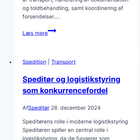
og toldbehandling, samt koordinering af
forsendelser….
Speditør
Læs mere
og
shipping
strategier
Spedition
|
Transport
for
succes
Speditør og logistikstyring
som konkurrencefordel
Af
Speditør
28. december 2024
Speditørens rolle i moderne logistikstyring
Speditøren spiller en central rolle i
logistikstyring, da de fungerer som