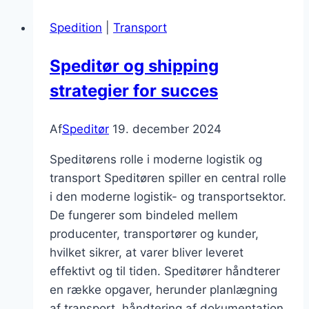
af
Spedition
|
Transport
told-
og
Speditør og shipping
importregler
strategier for succes
Af
Speditør
19. december 2024
Speditørens rolle i moderne logistik og
transport Speditøren spiller en central rolle
i den moderne logistik- og transportsektor.
De fungerer som bindeled mellem
producenter, transportører og kunder,
hvilket sikrer, at varer bliver leveret
effektivt og til tiden. Speditører håndterer
en række opgaver, herunder planlægning
af transport, håndtering af dokumentation