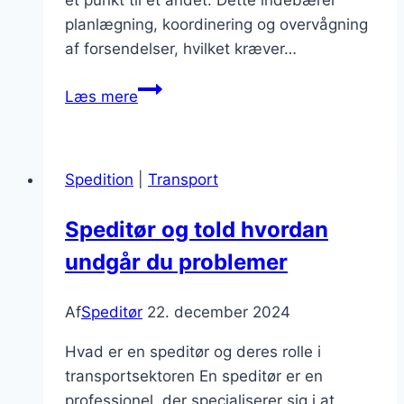
planlægning, koordinering og overvågning
af forsendelser, hvilket kræver…
Speditør
Læs mere
og
logistikprojekter
der
Spedition
|
Transport
ændrer
branchen
Speditør og told hvordan
undgår du problemer
Af
Speditør
22. december 2024
Hvad er en speditør og deres rolle i
transportsektoren En speditør er en
professionel, der specialiserer sig i at