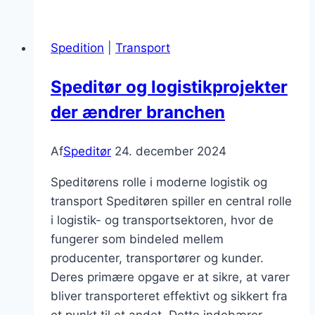
og
deres
Spedition
|
Transport
rolle
i
Speditør og logistikprojekter
transport
der ændrer branchen
Af
Speditør
24. december 2024
Speditørens rolle i moderne logistik og
transport Speditøren spiller en central rolle
i logistik- og transportsektoren, hvor de
fungerer som bindeled mellem
producenter, transportører og kunder.
Deres primære opgave er at sikre, at varer
bliver transporteret effektivt og sikkert fra
et punkt til et andet. Dette indebærer