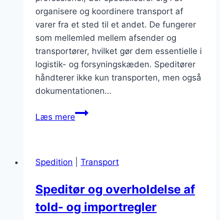
organisere og koordinere transport af
varer fra et sted til et andet. De fungerer
som mellemled mellem afsender og
transportører, hvilket gør dem essentielle i
logistik- og forsyningskæden. Speditører
håndterer ikke kun transporten, men også
dokumentationen…
Speditør
Læs mere
og
told
hvordan
Spedition
|
Transport
undgår
du
Speditør og overholdelse af
problemer
told- og importregler