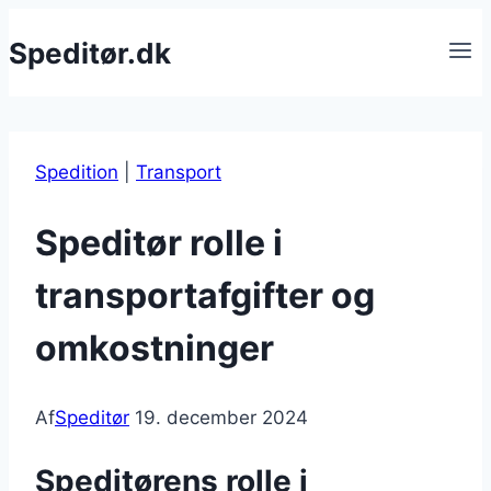
Fortsæt
Speditør.dk
til
indhold
Spedition
|
Transport
Speditør rolle i
transportafgifter og
omkostninger
Af
Speditør
19. december 2024
Speditørens rolle i