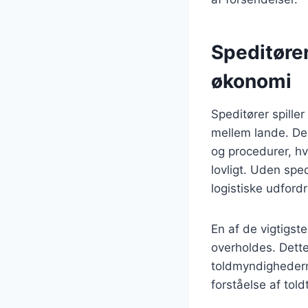
Speditøren
økonomi
Speditører spille
mellem lande. De 
og procedurer, hvi
lovligt. Uden spe
logistiske udford
En af de vigtigste
overholdes. Dette
toldmyndighedern
forståelse af told