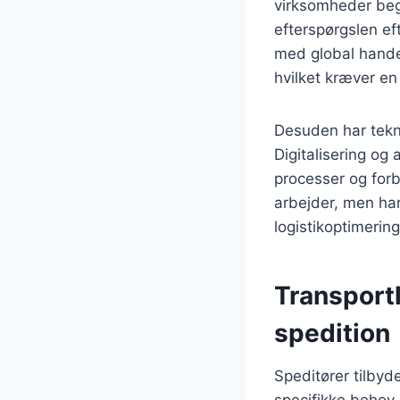
virksomheder begy
efterspørgslen ef
med global handel
hvilket kræver en 
Desuden har tekno
Digitalisering og
processer og forb
arbejder, men ha
logistikoptimering
Transport
spedition
Speditører tilbyd
specifikke behov.