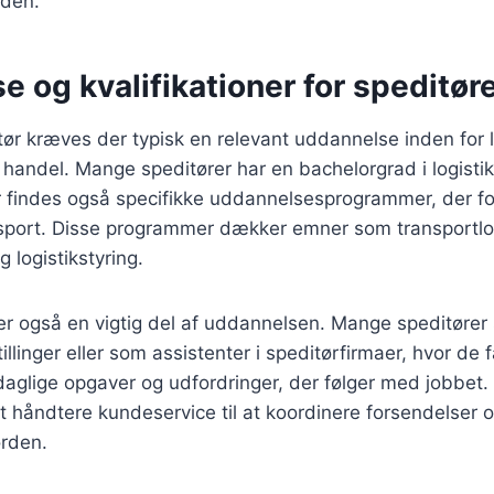
eden.
 og kvalifikationer for speditør
itør kræves der typisk en relevant uddannelse inden for l
l handel. Mange speditører har en bachelorgrad i logistik 
er findes også specifikke uddannelsesprogrammer, der f
nsport. Disse programmer dækker emner som transportlo
 logistikstyring.
 er også en vigtig del af uddannelsen. Mange speditører 
stillinger eller som assistenter i speditørfirmaer, hvor de
aglige opgaver og udfordringer, der følger med jobbet.
at håndtere kundeservice til at koordinere forsendelser og
orden.