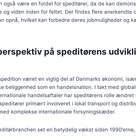
an også være en fordel for speditører, da de kan demons
 og viden inden for feltet. Der findes flere anerkendte ce
an opnå, hvilket kan forbedre deres jobmuligheder og k
perspektiv på speditørens udvikli
 spedition været en vigtig del af Danmarks økonomi, isæ
ke beliggenhed som en handelsnation. I takt med global
ternationale handelsaftaler har speditørens rolle ændret 
peditører primært involveret i lokal transport og distrib
 med komplekse internationale forsyningskæder.
editørbranchen set en betydelig vækst siden 1990’erne