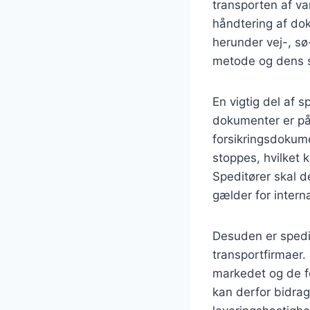
transporten af va
håndtering af dok
herunder vej-, sø
metode og dens s
En vigtig del af s
dokumenter er på 
forsikringsdokum
stoppes, hvilket
Speditører skal d
gælder for interna
Desuden er spedit
transportfirmaer.
markedet og de fo
kan derfor bidra