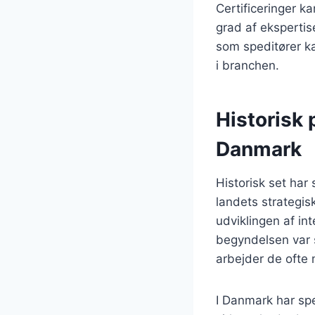
Certificeringer k
grad af ekspertise
som speditører k
i branchen.
Historisk 
Danmark
Historisk set har
landets strategis
udviklingen af in
begyndelsen var s
arbejder de ofte
I Danmark har sp