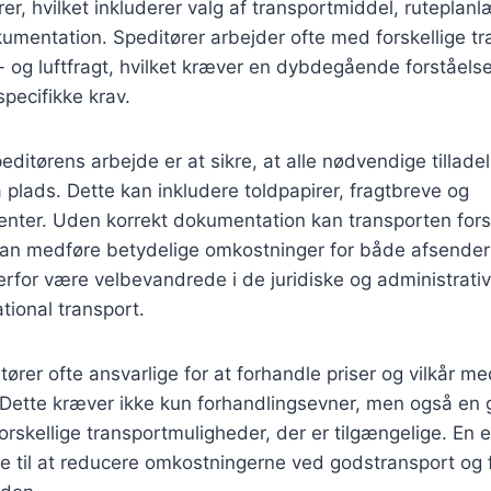
rer, hvilket inkluderer valg af transportmiddel, ruteplan
umentation. Speditører arbejder ofte med forskellige tr
- og luftfragt, hvilket kræver en dybdegående forståelse
pecifikke krav.
peditørens arbejde er at sikre, at alle nødvendige tillade
plads. Dette kan inkludere toldpapirer, fragtbreve og
enter. Uden korrekt dokumentation kan transporten fors
 kan medføre betydelige omkostninger for både afsende
erfor være velbevandrede i de juridiske og administrativ
tional transport.
ører ofte ansvarlige for at forhandle priser og vilkår m
 Dette kræver ikke kun forhandlingsevner, men også en g
rskellige transportmuligheder, der er tilgængelige. En e
ge til at reducere omkostningerne ved godstransport og