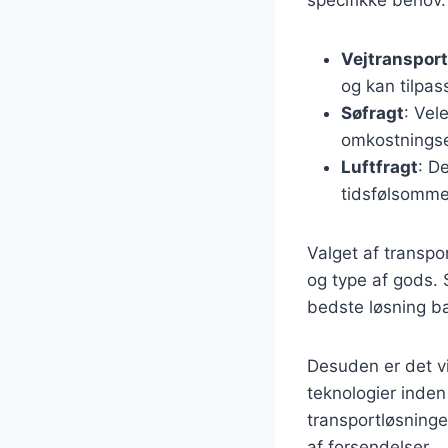
Vejtransport
og kan tilpas
Søfragt
: Vel
omkostningse
Luftfragt
: D
tidsfølsomme
Valget af transpo
og type af gods. 
bedste løsning ba
Desuden er det vi
teknologier inden 
transportløsninge
af forsendelser.