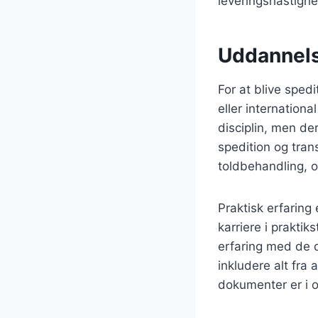
leveringshastigh
Uddannelse
For at blive sped
eller internationa
disciplin, men d
spedition og tra
toldbehandling, og
Praktisk erfaring
karriere i praktik
erfaring med de d
inkludere alt fra 
dokumenter er i 