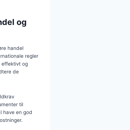
ndel og
gøre handel
nationale regler
 effektivt og
dtere de
oldkrav
menter til
al have en god
kostninger.