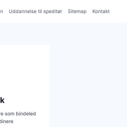
en
Uddannelse til speditør
Sitemap
Kontakt
ik
gere som bindeled
dinere