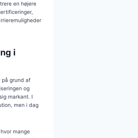
trere en højere
rtificeringer,
arrieremuligheder
ng i
r på grund af
iseringen og
sig markant. I
ution, men i dag
, hvor mange