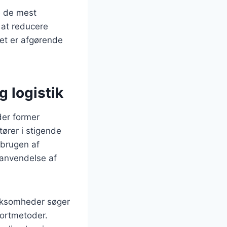
e de mest
 at reducere
et er afgørende
g logistik
der former
ører i stigende
 brugen af
 anvendelse af
irksomheder søger
ortmetoder.