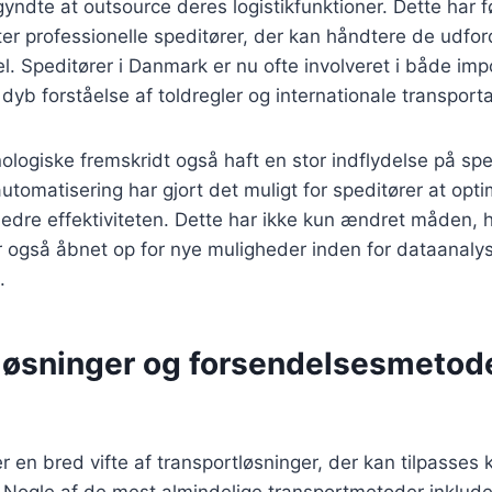
ndte at outsource deres logistikfunktioner. Dette har ført
ter professionelle speditører, der kan håndtere de udford
. Speditører i Danmark er nu ofte involveret i både imp
dyb forståelse af toldregler og internationale transporta
logiske fremskridt også haft en stor indflydelse på spe
 automatisering har gjort det muligt for speditører at opt
edre effektiviteten. Dette har ikke kun ændret måden, 
r også åbnet op for nye muligheder inden for dataanaly
.
løsninger og forsendelsesmetode
er en bred vifte af transportløsninger, der kan tilpasses
 Nogle af de mest almindelige transportmetoder inklude