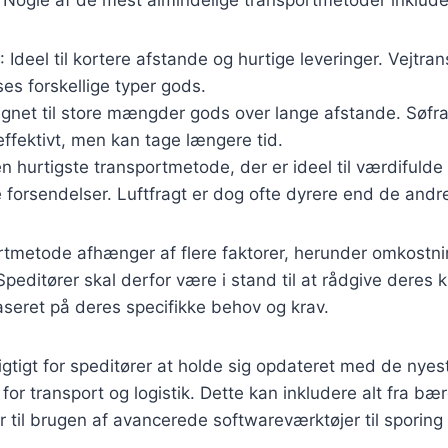
: Ideel til kortere afstande og hurtige leveringer. Vejtran
ses forskellige typer gods.
egnet til store mængder gods over lange afstande. Søfra
ffektivt, men kan tage længere tid.
en hurtigste transportmetode, der er ideel til værdifulde 
 forsendelser. Luftfragt er dog ofte dyrere end de andr
rtmetode afhænger af flere faktorer, herunder omkostni
Speditører skal derfor være i stand til at rådgive deres
seret på deres specifikke behov og krav.
gtigt for speditører at holde sig opdateret med de nyes
for transport og logistik. Dette kan inkludere alt fra bæ
r til brugen af avancerede softwareværktøjer til sporin