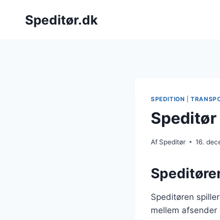
Fortsæt
Speditør.dk
til
indhold
SPEDITION
|
TRANSP
Speditør
Af
Speditør
16. de
Speditøren
Speditøren spille
mellem afsender o