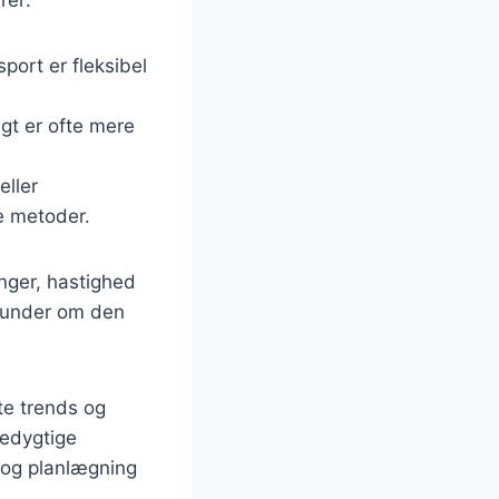
sport er fleksibel
gt er ofte mere
eller
e metoder.
nger, hastighed
 kunder om den
te trends og
redygtige
g og planlægning