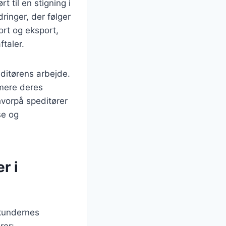
 til en stigning i
ringer, der følger
ort og eksport,
ftaler.
ditørens arbejde.
imere deres
hvorpå speditører
se og
r i
 kundernes
rer: