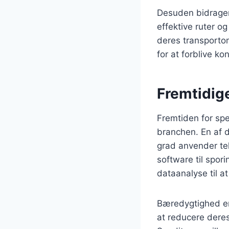
Desuden bidrager 
effektive ruter 
deres transportom
for at forblive k
Fremtidige
Fremtiden for spe
branchen. En af d
grad anvender tek
software til spor
dataanalyse til a
Bæredygtighed er 
at reducere dere