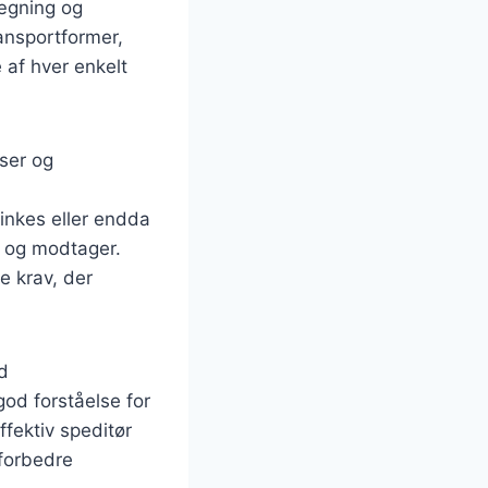
lægning og
ansportformer,
 af hver enkelt
lser og
inkes eller endda
r og modtager.
e krav, der
ed
od forståelse for
ffektiv speditør
 forbedre