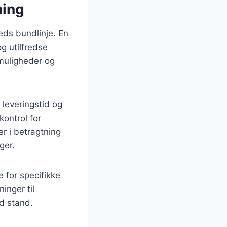
ning
eds bundlinje. En
g utilfredse
 muligheder og
 leveringstid og
kontrol for
er i betragtning
ger.
 for specifikke
inger til
od stand.