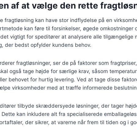
n af at vælge den rette fragtløs
te fragtløsning kan have stor indflydelse på en virksomh
ortmetode kan føre til forsinkelser, øgede omkostninger o
det vigtigt for speditører at analysere alle tilgængelige
g, der bedst opfylder kundens behov.
derer fragtløsninger, ser de på faktorer som fragtpriser,
skal også tage højde for særlige krav, såsom temperatur
ler behovet for hurtig levering. Ved at tage disse faktor
jælpe virksomheder med at træffe informerede beslutnin
tører tilbyde skræddersyede løsninger, der tager højde
 Dette kan inkludere alt fra specialiserede emballageløsn
rtaftaler, der sikrer, at varerne når frem til tiden og i g