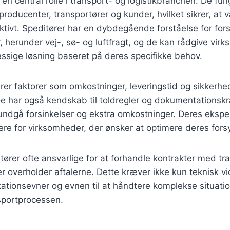
r en central rolle i transport- og logistikbranchen. De fu
roducenter, transportører og kunder, hvilket sikrer, at v
tivt. Speditører har en dybdegående forståelse for fors
 herunder vej-, sø- og luftfragt, og de kan rådgive vi
sige løsning baseret på deres specifikke behov.
rer faktorer som omkostninger, leveringstid og sikkerhe
De har også kendskab til toldregler og dokumentationskra
undgå forsinkelser og ekstra omkostninger. Deres eksper
ere for virksomheder, der ønsker at optimere deres for
ører ofte ansvarlige for at forhandle kontrakter med tr
rter overholder aftalerne. Dette kræver ikke kun teknisk 
tionsevner og evnen til at håndtere komplekse situatio
sportprocessen.