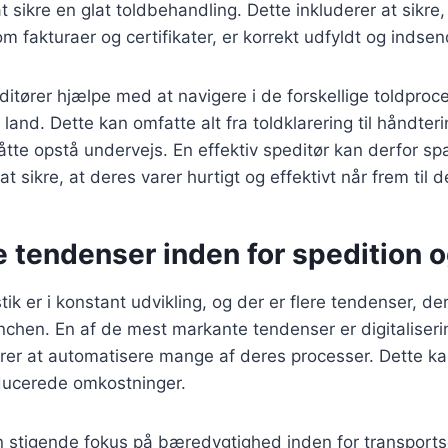
t sikre en glat toldbehandling. Dette inkluderer at sikre, 
 fakturaer og certifikater, er korrekt udfyldt og indsen
tører hjælpe med at navigere i de forskellige toldproc
il land. Dette kan omfatte alt fra toldklarering til håndter
tte opstå undervejs. En effektiv speditør kan derfor s
t sikre, at deres varer hurtigt og effektivt når frem til 
 tendenser inden for spedition o
tik er i konstant udvikling, og der er flere tendenser, de
nchen. En af de mest markante tendenser er digitaliseri
ører at automatisere mange af deres processer. Dette kan
educerede omkostninger.
n stigende fokus på bæredygtighed inden for transports