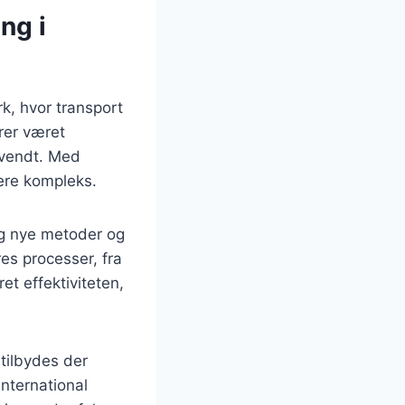
ng i
k, hvor transport
ører været
omvendt. Med
ere kompleks.
sig nye metoder og
res processer, fra
et effektiviteten,
tilbydes der
international