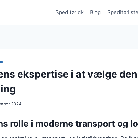
Speditør.dk
Blog
Speditørlist
ORT
ens ekspertise i at vælge de
ning
ember 2024
s rolle i moderne transport og lo