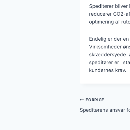
Speditører bliver
reducerer CO2-aft
optimering af rut
Endelig er der en 
Virksomheder ønsk
skræddersyede løs
speditører er i st
kundernes krav.
Indlægsnavi
FORRIGE
Speditørens ansvar fo