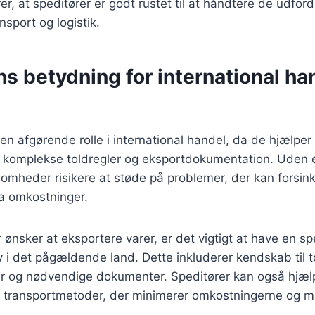
er, at speditører er godt rustet til at håndtere de udford
sport og logistik.
s betydning for international ha
r en afgørende rolle i international handel, da de hjælpe
i komplekse toldregler og eksportdokumentation. Uden 
somheder risikere at støde på problemer, der kan forsin
a omkostninger.
ønsker at eksportere varer, er det vigtigt at have en spe
v i det pågældende land. Dette inkluderer kendskab til to
ner og nødvendige dokumenter. Speditører kan også hjæl
e transportmetoder, der minimerer omkostningerne og 