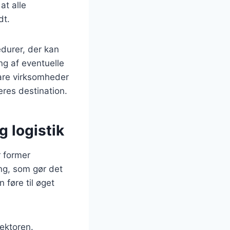
at alle
dt.
edurer, der kan
ing af eventuelle
pare virksomheder
deres destination.
g logistik
r former
ng, som gør det
 føre til øget
ektoren.