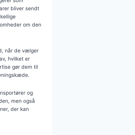
ngerer som
arer bliver sendt
kellige
rksomheder om den
d, når de vælger
v, hvilket er
tise gør dem til
syningskæde.
ansportører og
viden, men også
ner, der kan