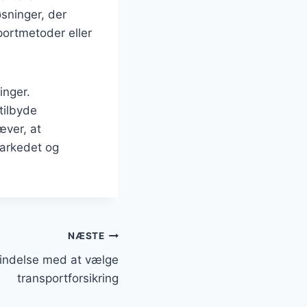
øsninger, der
portmetoder eller
inger.
tilbyde
æver, at
 markedet og
NÆSTE
bindelse med at vælge
transportforsikring