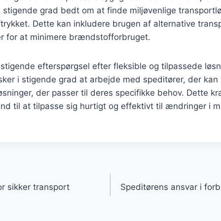
 i stigende grad bedt om at finde miljøvenlige transportl
rykket. Dette kan inkludere brugen af alternative trans
er for at minimere brændstofforbruget.
stigende efterspørgsel efter fleksible og tilpassede løsn
er i stigende grad at arbejde med speditører, der kan 
ninger, der passer til deres specifikke behov. Dette kr
and til at tilpasse sig hurtigt og effektivt til ændringer i
gation
r sikker transport
Speditørens ansvar i for