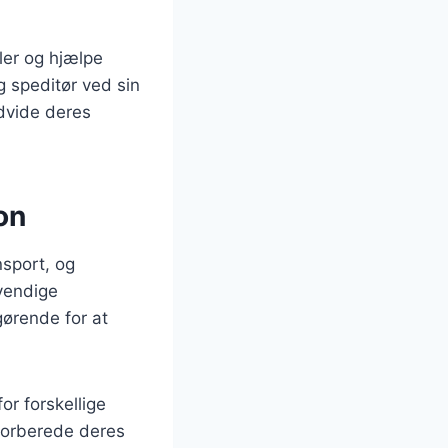
ler og hjælpe
g speditør ved sin
dvide deres
on
nsport, og
dvendige
gørende for at
or forskellige
forberede deres