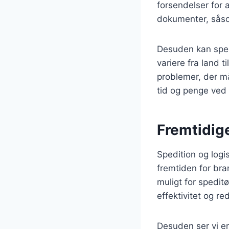
forsendelser for a
dokumenter, såsom
Desuden kan spedi
variere fra land t
problemer, der må
tid og penge ved a
Fremtidige
Spedition og logis
fremtiden for bra
muligt for spedit
effektivitet og r
Desuden ser vi e