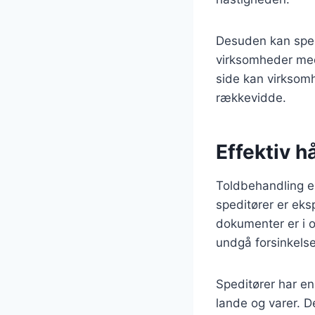
Desuden kan spedi
virksomheder med 
side kan virksom
rækkevidde.
Effektiv h
Toldbehandling er
speditører er eks
dokumenter er i or
undgå forsinkelse
Speditører har en 
lande og varer. 