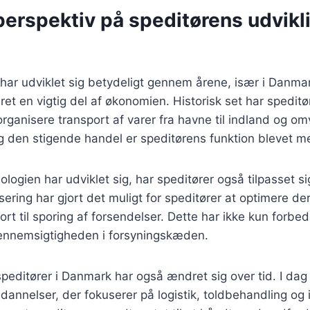
perspektiv på speditørens udvikli
 har udviklet sig betydeligt gennem årene, især i Danmar
æret en vigtig del af økonomien. Historisk set har spedit
 organisere transport af varer fra havne til indland og 
g den stigende handel er speditørens funktion blevet m
nologien har udviklet sig, har speditører også tilpasset 
isering har gjort det muligt for speditører at optimere de
rt til sporing af forsendelser. Dette har ikke kun forbedr
ennemsigtigheden i forsyningskæden.
editører i Danmark har også ændret sig over tid. I dag 
dannelser, der fokuserer på logistik, toldbehandling og 