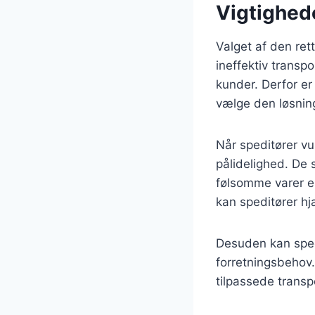
Vigtighede
Valget af den ret
ineffektiv transp
kunder. Derfor er 
vælge den løsnin
Når speditører vur
pålidelighed. De 
følsomme varer el
kan speditører h
Desuden kan spedi
forretningsbehov.
tilpassede transpo