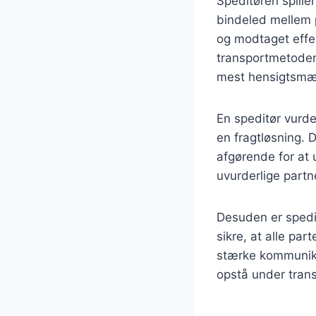
Speditøren spille
bindeled mellem p
og modtaget effek
transportmetoder,
mest hensigtsmæs
En speditør vurde
en fragtløsning. 
afgørende for at 
uvurderlige partn
Desuden er spedit
sikre, at alle pa
stærke kommunika
opstå under tran