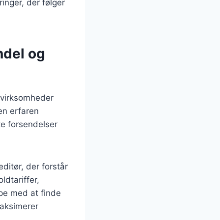
ringer, der følger
ndel og
r virksomheder
en erfaren
ke forsendelser
ditør, der forstår
ldtariffer,
pe med at finde
maksimerer