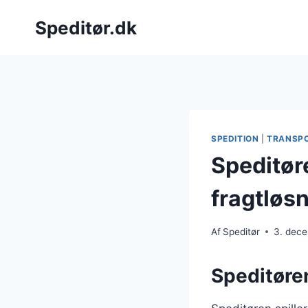
Fortsæt
Speditør.dk
til
indhold
SPEDITION
|
TRANSP
Speditør
fragtløs
Af
Speditør
3. dec
Speditøren