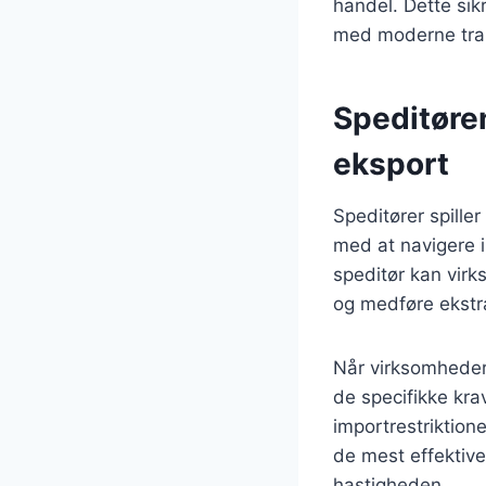
handel. Dette sikr
med moderne tran
Speditøren
eksport
Speditører spille
med at navigere 
speditør kan virk
og medføre ekstr
Når virksomheder 
de specifikke kra
importrestriktio
de mest effektiv
hastigheden.