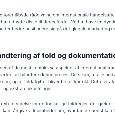
tører tilbyde rådgivning om internationale handelsafta
at udnytte disse til deres fordel. Ved at have en dygti
heder bedre positionere sig på det globale marked og u
åndtering af told og dokumentati
 en af de mest komplekse aspekter af international tra
perter i at håndtere denne proces. De sikrer, at alle nø
den, og at toldafgifter bliver betalt korrekt. Dette er af
r og ekstra omkostninger.
dyb forståelse for de forskellige toldregler, der gælder f
De kan rådgive virksomheder om, hvordan de bedst kan 