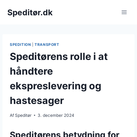
Fortsæt
Speditør.dk
til
indhold
SPEDITION
|
TRANSPORT
Speditørens rolle i at
håndtere
ekspreslevering og
hastesager
Af
Speditør
3. december 2024
Speditørens betydning for