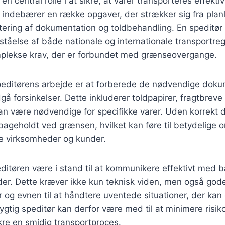
 en central rolle i at sikre, at varer transporteres effekti
 indebærer en række opgaver, der strækker sig fra plan
dtering af dokumentation og toldbehandling. En speditør
åelse af både nationale og internationale transportreg
mplekse krav, der er forbundet med grænseovergange.
 speditørens arbejde er at forberede de nødvendige dok
gå forsinkelser. Dette inkluderer toldpapirer, fragtbreve
 kan være nødvendige for specifikke varer. Uden korrekt
ilbageholdt ved grænsen, hvilket kan føre til betydelige
de virksomheder og kunder.
itøren være i stand til at kommunikere effektivt med b
er. Dette kræver ikke kun teknisk viden, men også god
 og evnen til at håndtere uventede situationer, der kan
ygtig speditør kan derfor være med til at minimere risik
ikre en smidig transportproces.