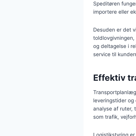
Speditøren funger
importere eller e
Desuden er det vi
toldlovgivningen
og deltagelse i r
service til kunder
Effektiv t
Transportplanlægn
leveringstider og
analyse af ruter,
som trafik, vejfo
Logistikstyring e