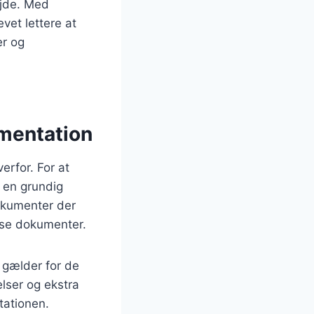
ejde. Med
vet lettere at
r og
umentation
erfor. For at
e en grundig
dokumenter der
isse dokumenter.
 gælder for de
elser og ekstra
tationen.