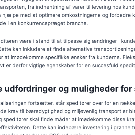
transporten, fra indhentning af varer til levering hos kun
kan hjælpe med at optimere omkostningerne og forbedre 
ende i en konkurrencepræget branche.
itøren være i stand til at tilpasse sig ændringer i kun
ette kan inkludere at finde alternative transportløsninge
for at imødekomme specifikke ønsker fra kunderne. Fleksi
ivt er derfor vigtige egenskaber for en succesfuld spedit
 udfordringer og muligheder for 
baliseringen fortsætter, står speditører over for en rækk
de krav til bæredygtighed og miljøvenlig transport er b
 speditører skal finde måder at imødekomme disse kra
ektiviteten. Dette kan indebære investering i grønne t