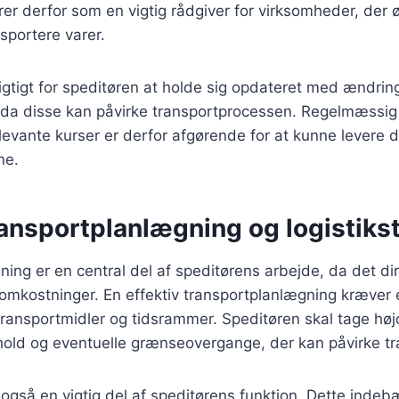
er derfor som en vigtig rådgiver for virksomheder, der 
ksportere varer.
gtigt for speditøren at holde sig opdateret med ændring
, da disse kan påvirke transportprocessen. Regelmæssi
elevante kurser er derfor afgørende for at kunne levere
ne.
ransportplanlægning og logistiks
ing er en central del af speditørens arbejde, da det dir
 omkostninger. En effektiv transportplanlægning kræver
 transportmidler og tidsrammer. Speditøren skal tage høj
rhold og eventuelle grænseovergange, der kan påvirke t
r også en vigtig del af speditørens funktion. Dette indeb