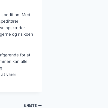
ns spedition. Med
speditører
syningskæder.
gerne og risikoen
afgørende for at
ammen kan alle
ig
 at varer
NÆSTE