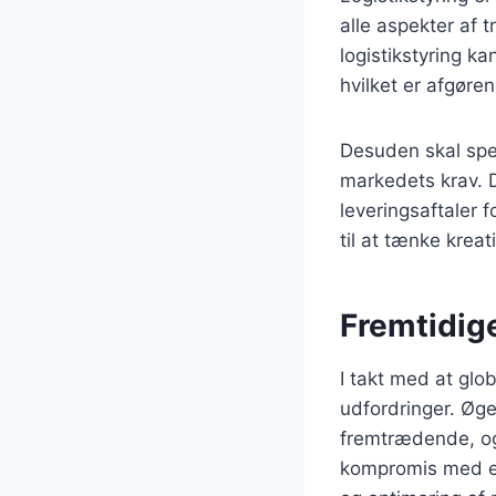
alle aspekter af 
logistikstyring 
hvilket er afgør
Desuden skal sped
markedets krav. D
leveringsaftaler 
til at tænke kreat
Fremtidige
I takt med at glo
udfordringer. Øge
fremtrædende, og
kompromis med eff