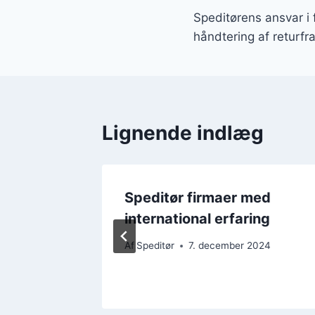
Speditørens ansvar i
håndtering af returfr
Lignende indlæg
ditør
Speditør firmaer med
international erfaring
2024
Af
Speditør
7. december 2024