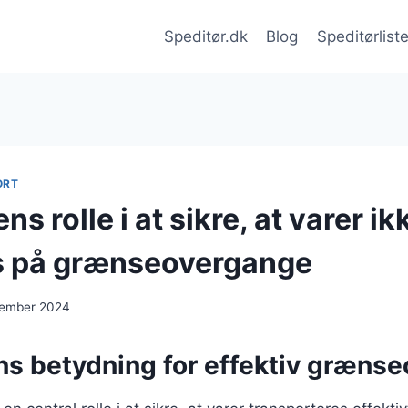
Speditør.dk
Blog
Speditørlist
ORT
ns rolle i at sikre, at varer ik
s på grænseovergange
vember 2024
ns betydning for effektiv græns