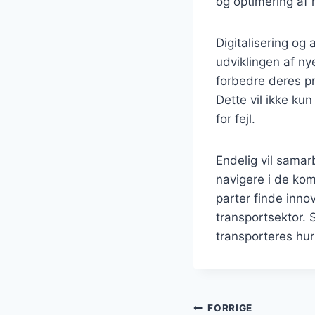
og optimering af 
Digitalisering og 
udviklingen af ny
forbedre deres p
Dette vil ikke k
for fejl.
Endelig vil samar
navigere i de kom
parter finde inno
transportsektor. S
transporteres hur
Indlægsnavi
FORRIGE