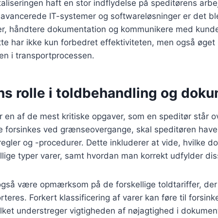
aliseringen haft en stor indflydelse på speditørens arb
 avancerede IT-systemer og softwareløsninger er det ble
er, håndtere dokumentation og kommunikere med kunde
tte har ikke kun forbedret effektiviteten, men også øget
n i transportprocessen.
ns rolle i toldbehandling og dok
 en af de mest kritiske opgaver, som en speditør står ov
kke forsinkes ved grænseovergange, skal speditøren hav
dregler og -procedurer. Dette inkluderer at vide, hvilke 
llige typer varer, samt hvordan man korrekt udfylder d
også være opmærksom på de forskellige toldtariffer, der
rteres. Forkert klassificering af varer kan føre til forsink
lket understreger vigtigheden af nøjagtighed i dokumen