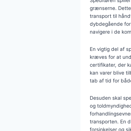
Speditøren spiller
grænserne. Dette
transport til hån
dybdegående forst
navigere i de ko
En vigtig del af
kræves for at und
certifikater, der
kan varer blive t
tab af tid for bå
Desuden skal sped
og toldmyndighed
forhandlingsevner
transporten. En d
forsinkelser og s