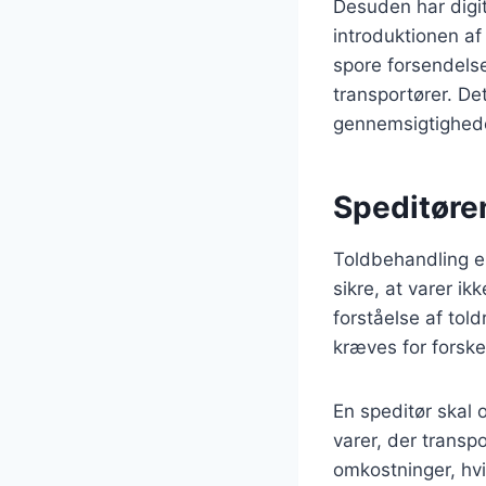
Desuden har digit
introduktionen af
spore forsendels
transportører. De
gennemsigtighede
Speditøre
Toldbehandling er
sikre, at varer i
forståelse af tol
kræves for forske
En speditør skal 
varer, der transpo
omkostninger, hvi