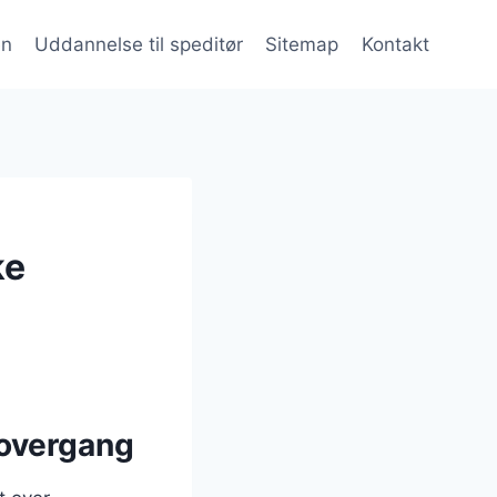
en
Uddannelse til speditør
Sitemap
Kontakt
ke
eovergang