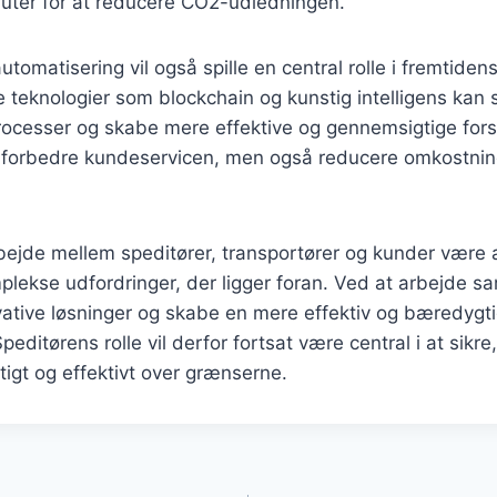
ruter for at reducere CO2-udledningen.
automatisering vil også spille en central rolle i fremtide
e teknologier som blockchain og kunstig intelligens kan 
rocesser og skabe mere effektive og gennemsigtige for
un forbedre kundeservicen, men også reducere omkostnin
bejde mellem speditører, transportører og kunder være 
plekse udfordringer, der ligger foran. Ved at arbejde s
vative løsninger og skabe en mere effektiv og bæredygt
peditørens rolle vil derfor fortsat være central i at sikre,
tigt og effektivt over grænserne.
gation