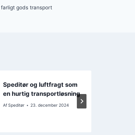
 farligt gods transport
Speditør og luftfragt som
Spedit
en hurtig transportløsning
over la
Af
Speditør
23. december 2024
Af
Speditør