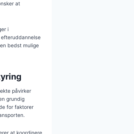
ønsker at
er i
g efteruddannelse
 den bedst mulige
tyring
ekte påvirker
 en grundig
de for faktorer
ransporten.
ærer at koordinere