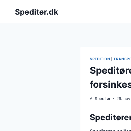
Fortsæt
Speditør.dk
til
indhold
SPEDITION
|
TRANSP
Speditøre
forsinke
Af
Speditør
29. no
Speditøre