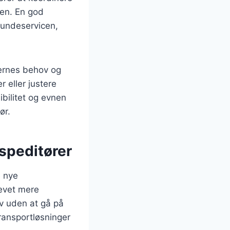
den. En god
kundeservicen,
dernes behov og
r eller justere
bilitet og evnen
ør.
speditører
e nye
levet mere
v uden at gå på
ransportløsninger