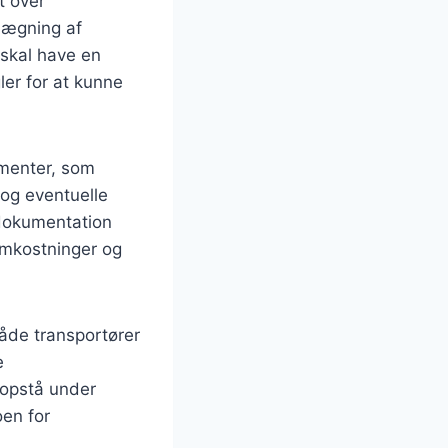
vt over
lægning af
 skal have en
ler for at kunne
umenter, som
 og eventuelle
 dokumentation
 omkostninger og
åde transportører
e
 opstå under
oen for