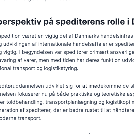
perspektiv på speditørens rolle 
 spedition været en vigtig del af Danmarks handelsinfrast
g udviklingen af internationale handelsaftaler er speditø
vigtig. I begyndelsen var speditører primært ansvarlige 
varing af varer, men med tiden har deres funktion udvide
ional transport og logistikstyring.
editøruddannelsen udviklet sig for at imødekomme de sk
elsen fokuserer nu på både praktiske og teoretiske asp
er toldbehandling, transportplanlægning og logistikopti
neration af speditører, der er bedre rustet til at håndter
oderne transport.