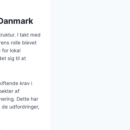
i Danmark
ruktur. I takt med
rens rolle blevet
for lokal
t sig til at
iftende krav i
ekter af
mering. Dette har
e de udfordringer,