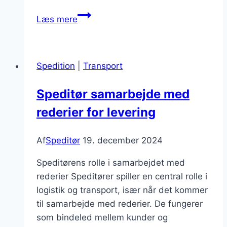
Speditør
Læs mere
og
international
transport
Spedition
|
Transport
strategi
Speditør samarbejde med
rederier for levering
Af
Speditør
19. december 2024
Speditørens rolle i samarbejdet med
rederier Speditører spiller en central rolle i
logistik og transport, især når det kommer
til samarbejde med rederier. De fungerer
som bindeled mellem kunder og