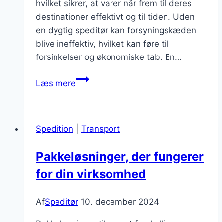
hvilket sikrer, at varer når frem til deres
destinationer effektivt og til tiden. Uden
en dygtig speditør kan forsyningskæden
blive ineffektiv, hvilket kan føre til
forsinkelser og økonomiske tab. En…
Speditør
Læs mere
med
erfaring:
hvordan
Spedition
|
Transport
det
gør
Pakkeløsninger, der fungerer
en
for din virksomhed
forskel
Af
Speditør
10. december 2024