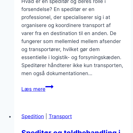
Hvad er en speditør og deres rolle i
forsendelse? En speditør er en
professionel, der specialiserer sig i at
organisere og koordinere transport af
varer fra en destination til en anden. De
fungerer som mellemled mellem afsender
og transportører, hvilket gør dem
essentielle i logistik- og forsyningskæden.
Speditører håndterer ikke kun transporten,
men også dokumentationen…
Speditør
Læs mere
forsendelse
til
internationale
Spedition
|
Transport
markeder
Speditør og toldbehandling i