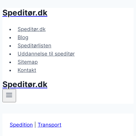
Speditør.dk
Fortsæt
til
indhold
Speditør.dk
Blog
Speditørlisten
Uddannelse til speditør
Sitemap
Kontakt
Speditør.dk
Spedition
|
Transport