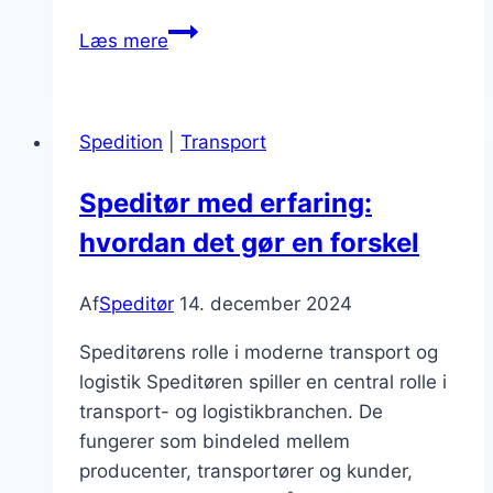
Speditør
Læs mere
og
toldbehandling
i
Spedition
|
Transport
eksportprocessen
Speditør med erfaring:
hvordan det gør en forskel
Af
Speditør
14. december 2024
Speditørens rolle i moderne transport og
logistik Speditøren spiller en central rolle i
transport- og logistikbranchen. De
fungerer som bindeled mellem
producenter, transportører og kunder,