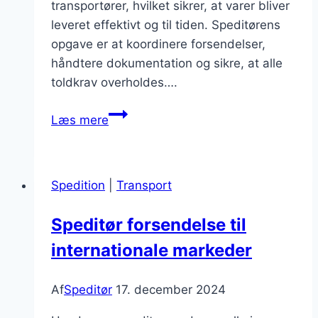
transportører, hvilket sikrer, at varer bliver
leveret effektivt og til tiden. Speditørens
opgave er at koordinere forsendelser,
håndtere dokumentation og sikre, at alle
toldkrav overholdes….
Speditør
Læs mere
samarbejde
med
rederier
Spedition
|
Transport
for
levering
Speditør forsendelse til
internationale markeder
Af
Speditør
17. december 2024