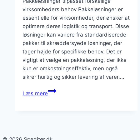
Pakkeløsninger tilpasset forskellige
virksomheders behov Pakkeløsninger er
essentielle for virksomheder, der ønsker at
optimere deres logistik og transport. Disse
løsninger kan variere fra standardiserede
pakker til skræddersyede løsninger, der
tager højde for specifikke behov. Det er
vigtigt at vælge en pakkeløsning, der ikke
kun er omkostningseffektiv, men også
sikrer hurtig og sikker levering af varer….
Pakkeløsninger,
Læs mere
der
fungerer
for
din
virksomhed
© 2026 Speditør.dk