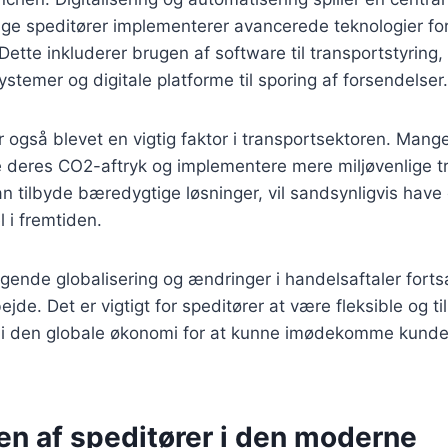
ge speditører implementerer avancerede teknologier for
Dette inkluderer brugen af software til transportstyring
stemer og digitale platforme til sporing af forsendelser.
 også blevet en vigtig faktor i transportsektoren. Man
e deres CO2-aftryk og implementere mere miljøvenlige 
an tilbyde bæredygtige løsninger, vil sandsynligvis have
 i fremtiden.
tigende globalisering og ændringer i handelsaftaler forts
jde. Det er vigtigt for speditører at være fleksible og t
d i den globale økonomi for at kunne imødekomme kund
en af speditører i den moderne