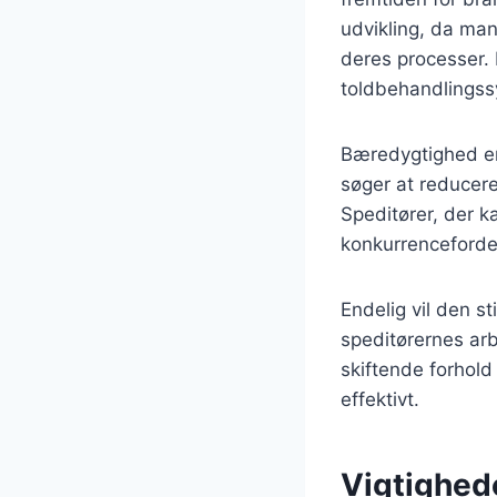
udvikling, da man
deres processer. 
toldbehandlingssy
Bæredygtighed er
søger at reducer
Speditører, der k
konkurrencefordel
Endelig vil den s
speditørernes arbe
skiftende forhol
effektivt.
Vigtighed