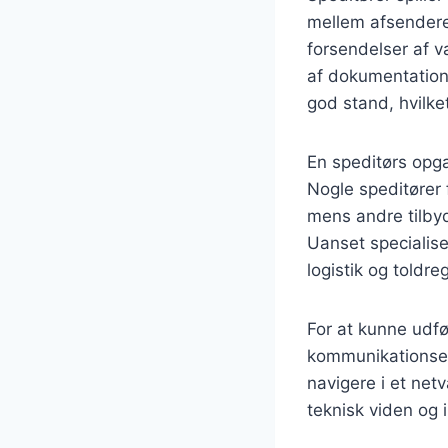
mellem afsendere 
forsendelser af va
af dokumentation. 
god stand, hvilke
En speditørs opga
Nogle speditører 
mens andre tilbyd
Uanset specialise
logistik og toldreg
For at kunne udfø
kommunikationsev
navigere i et net
teknisk viden og 