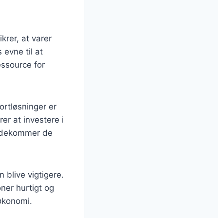
rer, at varer
evne til at
essource for
ortløsninger er
rer at investere i
imødekommer de
 blive vigtigere.
oner hurtigt og
 økonomi.