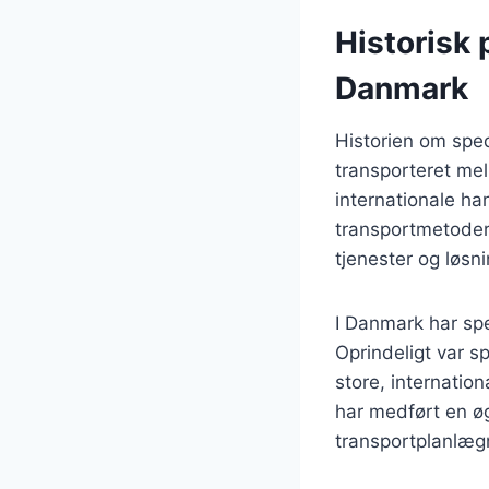
Historisk 
Danmark
Historien om sped
transporteret mel
internationale ha
transportmetodern
tjenester og løsni
I Danmark har sp
Oprindeligt var s
store, internatio
har medført en øg
transportplanlæg