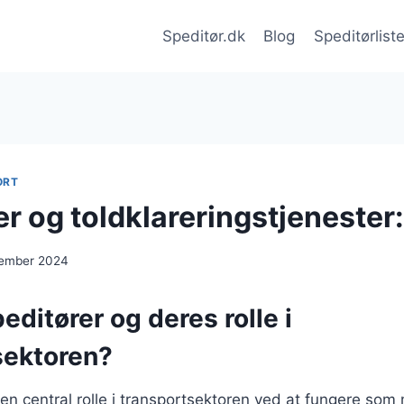
Speditør.dk
Blog
Speditørlist
ORT
r og toldklareringstjenester
cember 2024
editører og deres rolle i
sektoren?
r en central rolle i transportsektoren ved at fungere som