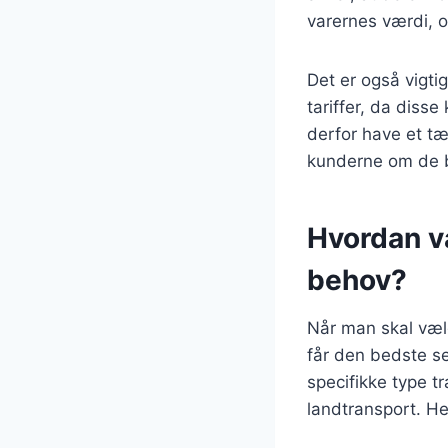
varernes værdi, o
Det er også vigti
tariffer, da diss
derfor have et t
kunderne om de b
Hvordan væ
behov?
Når man skal vælg
får den bedste ser
specifikke type tr
landtransport. He