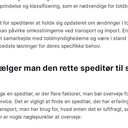
prindelse og klassificering, som er nødvendige for told
gt for speditører at holde sig opdateret om ændringer i to
e kan påvirke omkostningerne ved transport og import. En
æt samarbejde med toldmyndighederne og være i stand ti
edste løsninger for deres specifikke behov.
lger man den rette speditør til 
e en speditør, er der flere faktorer, man bør overveje fo
vice. Det er vigtigt at finde en speditør, der har erfari
ansport, man har brug for, hvad enten det er luftfragt, sø
r er nogle nøglepunkter at overveje: