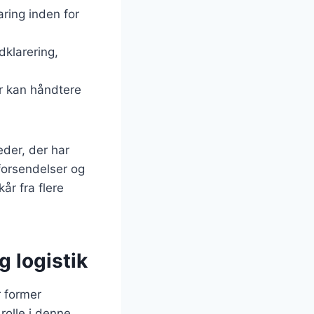
ring inden for
dklarering,
er kan håndtere
der, der har
forsendelser og
år fra flere
g logistik
r former
 rolle i denne