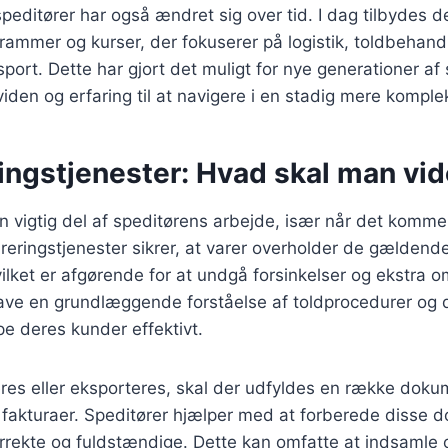
editører har også ændret sig over tid. I dag tilbydes de
ammer og kurser, der fokuserer på logistik, toldbehand
sport. Dette har gjort det muligt for nye generationer af 
den og erfaring til at navigere i en stadig mere kompl
ingstjenester: Hvad skal man vi
n vigtig del af speditørens arbejde, især når det kommer 
areringstjenester sikrer, at varer overholder de gældende
lket er afgørende for at undgå forsinkelser og ekstra o
have en grundlæggende forståelse af toldprocedurer og
pe deres kunder effektivt.
res eller eksporteres, skal der udfyldes en række doku
 fakturaer. Speditører hjælper med at forberede disse 
korrekte og fuldstændige. Dette kan omfatte at indsamle