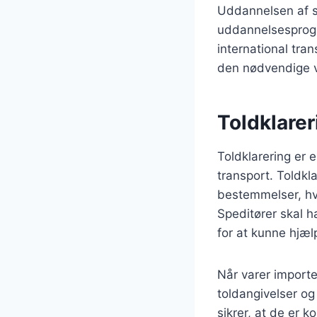
Uddannelsen af sp
uddannelsesprogr
international tran
den nødvendige vi
Toldklarer
Toldklarering er e
transport. Toldkl
bestemmelser, hvi
Speditører skal 
for at kunne hjæl
Når varer importe
toldangivelser og
sikrer, at de er 