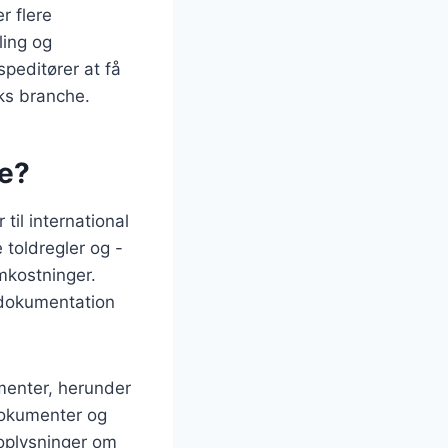
r flere
ling og
speditører at få
eks branche.
de?
til international
 toldregler og -
mkostninger.
 dokumentation
menter, herunder
dokumenter og
 oplysninger om