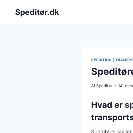
Fortsæt
Speditør.dk
til
indhold
SPEDITION
|
TRANSP
Speditøre
Af
Speditør
14. de
Hvad er sp
transport
Speditører spille