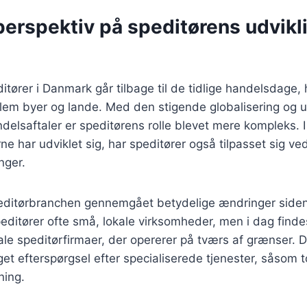
perspektiv på speditørens udvikli
itører i Danmark går tilbage til de tidlige handelsdage, 
lem byer og lande. Med den stigende globalisering og u
ndelsaftaler er speditørens rolle blevet mere kompleks. 
e har udviklet sig, har speditører også tilpasset sig ved
nger.
editørbranchen gennemgået betydelige ændringer siden 
peditører ofte små, lokale virksomheder, men i dag fin
nale speditørfirmaer, der opererer på tværs af grænser. 
et efterspørgsel efter specialiserede tjenester, såsom t
ning.