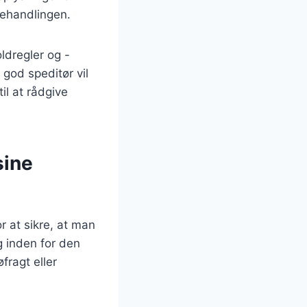
behandlingen.
ldregler og -
 god speditør vil
l at rådgive
sine
r at sikre, at man
ng inden for den
fragt eller