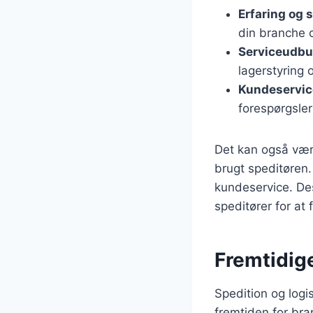
Erfaring og 
din branche 
Serviceudb
lagerstyring 
Kundeservic
forespørgsler
Det kan også være
brugt speditøren.
kundeservice. Des
speditører for at
Fremtidige
Spedition og logis
fremtiden for bran