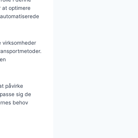
 at optimere
, automatiserede
ge virksomheder
transportmetoder.
 en
at påvirke
ilpasse sig de
ernes behov