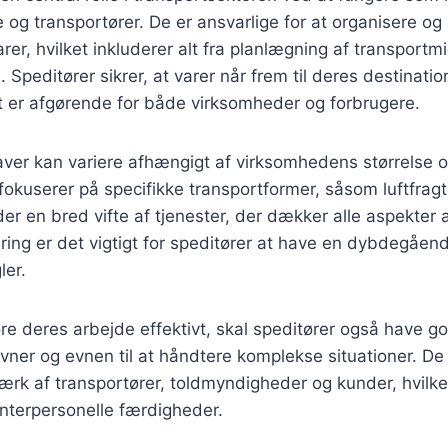
og transportører. De er ansvarlige for at organisere og
rer, hvilket inkluderer alt fra planlægning af transportmi
Speditører sikrer, at varer når frem til deres destinatione
t er afgørende for både virksomheder og forbrugere.
ver kan variere afhængigt af virksomhedens størrelse og
fokuserer på specifikke transportformer, såsom luftfragt 
er en bred vifte af tjenester, der dækker alle aspekter 
ring er det vigtigt for speditører at have en dybdegåend
ler.
re deres arbejde effektivt, skal speditører også have g
ner og evnen til at håndtere komplekse situationer. De
værk af transportører, toldmyndigheder og kunder, hvilk
interpersonelle færdigheder.