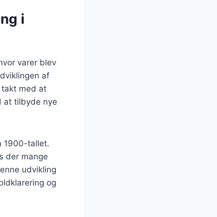
ng i
hvor varer blev
dviklingen af
I takt med at
 at tilbyde nye
1900-tallet.
des der mange
Denne udvikling
oldklarering og