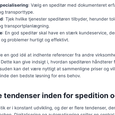
specialisering
: Vælg en speditør med dokumenteret erfa
og transporttype.
ud
: Tjek hvilke tjenester speditøren tilbyder, herunder tol
og transportplanlægning.
e
: En god speditør skal have en stærk kundeservice, d
 og problemer hurtigt og effektivt.
 en god idé at indhente referencer fra andre virksomhe
 Dette kan give indsigt i, hvordan speditøren håndterer 
uden kan det være nyttigt at sammenligne priser og vilk
 finde den bedste løsning for ens behov.
 tendenser inden for spedition o
tik er i konstant udvikling, og der er flere tendenser, de
chen. Digitalisering og automatisering spiller en central