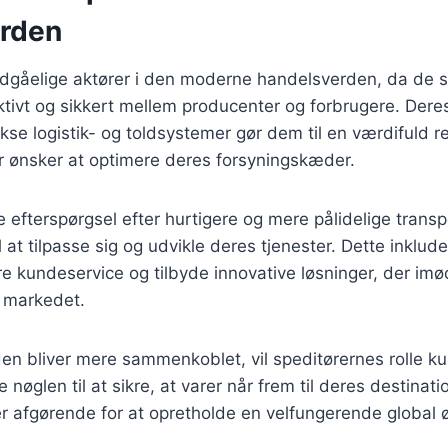
rden
dgåelige aktører i den moderne handelsverden, da de sik
tivt og sikkert mellem producenter og forbrugere. Deres 
kse logistik- og toldsystemer gør dem til en værdifuld r
r ønsker at optimere deres forsyningskæder.
efterspørgsel efter hurtigere og mere pålidelige transp
l at tilpasse sig og udvikle deres tjenester. Dette inklude
dre kundeservice og tilbyde innovative løsninger, der 
i markedet.
den bliver mere sammenkoblet, vil speditørernes rolle kun
e nøglen til at sikre, at varer når frem til deres destinati
t er afgørende for at opretholde en velfungerende global