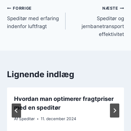
Indlægsnavigation
FORRIGE
NÆSTE
Speditør med erfaring
Speditør og
indenfor luftfragt
jernbanetransport
effektivitet
Lignende indlæg
Hvordan man optimerer fragtpriser
med en speditør
Af
Speditør
11. december 2024