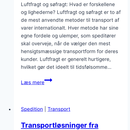
Luftfragt og søfragt: Hvad er forskellene
og lighederne? Luftfragt og søfragt er to af
de mest anvendte metoder til transport af
varer internationalt. Hver metode har sine
egne fordele og ulemper, som speditører
skal overveje, når de vælger den mest
hensigtsmæssige transportform for deres
kunder. Luftfragt er generelt hurtigere,
hvilket gør det ideelt til tidsfølsomme…
Luftfragt
Læs mere
og
søfragt:
Speditørs
Spedition
|
Transport
valg
af
Transportløsninger fra
metode