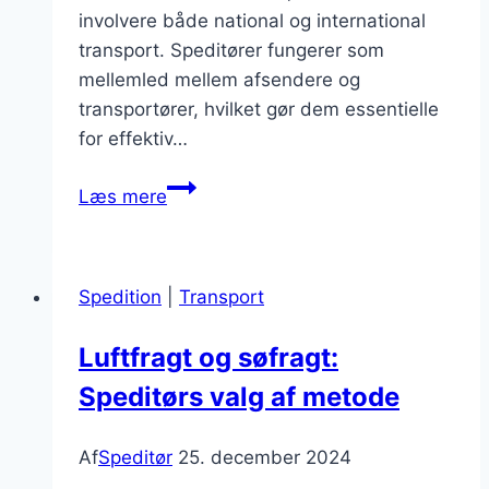
involvere både national og international
transport. Speditører fungerer som
mellemled mellem afsendere og
transportører, hvilket gør dem essentielle
for effektiv…
Speditør
Læs mere
og
fragt
samarbejde
Spedition
|
Transport
Luftfragt og søfragt:
Speditørs valg af metode
Af
Speditør
25. december 2024