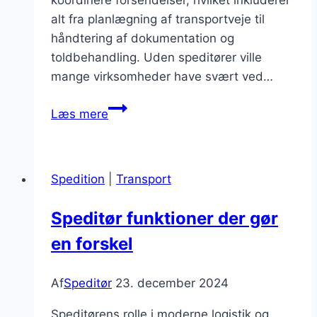
alt fra planlægning af transportveje til
håndtering af dokumentation og
toldbehandling. Uden speditører ville
mange virksomheder have svært ved…
Speditør
Læs mere
og
containertransport
effektivitet
Spedition
|
Transport
Speditør funktioner der gør
en forskel
Af
Speditør
23. december 2024
Speditørens rolle i moderne logistik og