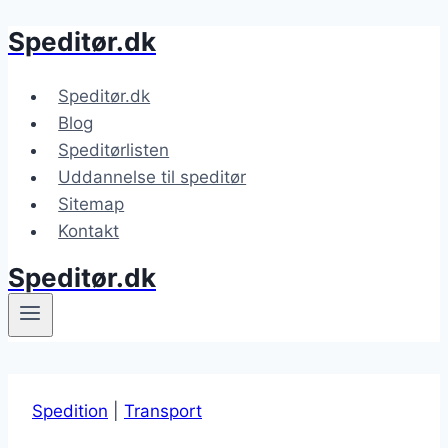
Speditør.dk
Fortsæt
til
indhold
Speditør.dk
Blog
Speditørlisten
Uddannelse til speditør
Sitemap
Kontakt
Speditør.dk
Spedition
|
Transport