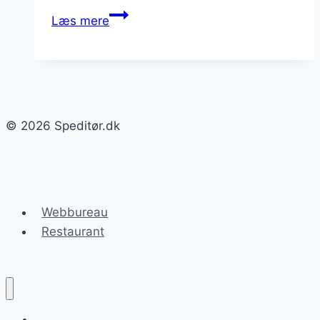
Speditører
Læs mere
i
godstransport:
nøglefunktioner
© 2026 Speditør.dk
Webbureau
Restaurant
Speditør.dk