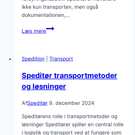
ikke kun transporten, men også
dokumentationen,…
Speditør
Læs mere
firmaer
med
international
Spedition
|
Transport
erfaring
Speditør transportmetoder
og løsninger
Af
Speditør
9. december 2024
Speditørens rolle i transportmetoder og
løsninger Speditører spiller en central rolle
i logistik og transport ved at fungere som