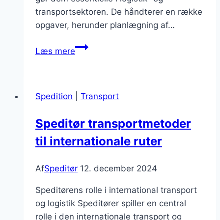
transportsektoren. De håndterer en række
opgaver, herunder planlægning af…
Speditør
Læs mere
og
luftfragt
muligheder
Spedition
|
Transport
Speditør transportmetoder
til internationale ruter
Af
Speditør
12. december 2024
Speditørens rolle i international transport
og logistik Speditører spiller en central
rolle i den internationale transport og