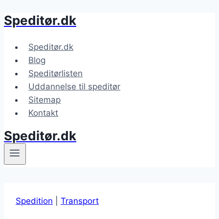
Speditør.dk
Fortsæt
til
indhold
Speditør.dk
Blog
Speditørlisten
Uddannelse til speditør
Sitemap
Kontakt
Speditør.dk
Spedition
|
Transport