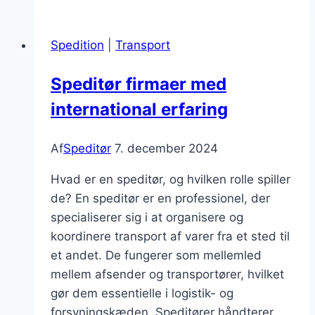
erfaring
i
Spedition
|
Transport
global
transport
Speditør firmaer med
international erfaring
Af
Speditør
7. december 2024
Hvad er en speditør, og hvilken rolle spiller
de? En speditør er en professionel, der
specialiserer sig i at organisere og
koordinere transport af varer fra et sted til
et andet. De fungerer som mellemled
mellem afsender og transportører, hvilket
gør dem essentielle i logistik- og
forsyningskæden. Speditører håndterer