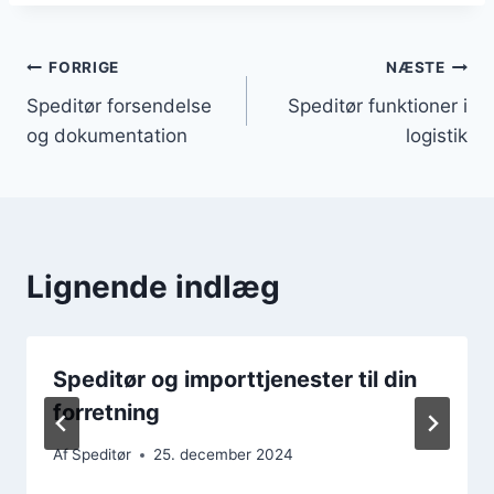
Indlægsnavigation
FORRIGE
NÆSTE
Speditør forsendelse
Speditør funktioner i
og dokumentation
logistik
Lignende indlæg
Speditør og importtjenester til din
forretning
Af
Speditør
25. december 2024