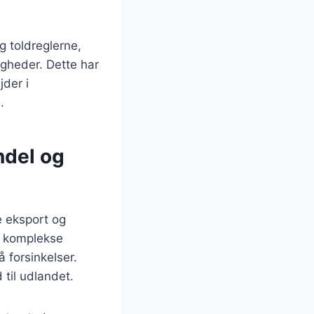
g toldreglerne,
igheder. Dette har
jder i
.
ndel og
re eksport og
i komplekse
å forsinkelser.
 til udlandet.