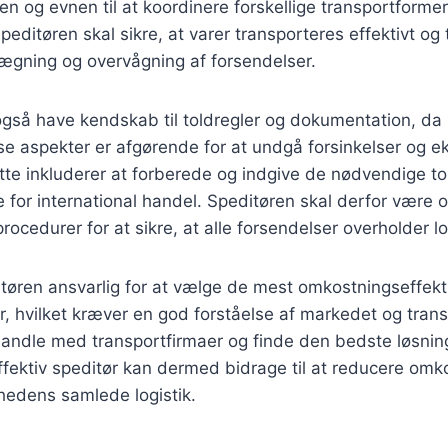
n og evnen til at koordinere forskellige transportformer
Speditøren skal sikre, at varer transporteres effektivt og ti
lægning og overvågning af forsendelser.
også have kendskab til toldregler og dokumentation, da 
se aspekter er afgørende for at undgå forsinkelser og e
tte inkluderer at forberede og indgive de nødvendige t
e for international handel. Speditøren skal derfor være
rocedurer for at sikre, at alle forsendelser overholder l
tøren ansvarlig for at vælge de mest omkostningseffekt
r, hvilket kræver en god forståelse af markedet og trans
andle med transportfirmaer og finde den bedste løsning
effektiv speditør kan dermed bidrage til at reducere om
hedens samlede logistik.