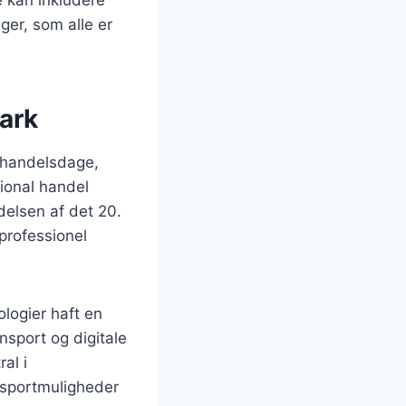
ger, som alle er
mark
e handelsdage,
tional handel
delsen af det 20.
professionel
ologier haft en
nsport og digitale
al i
ansportmuligheder