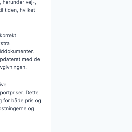
, herunder vej-,
l tiden, hvilket
korrekt
kstra
olddokumenter,
 opdateret med de
ovgivningen.
ive
portpriser. Dette
 for både pris og
kostningerne og