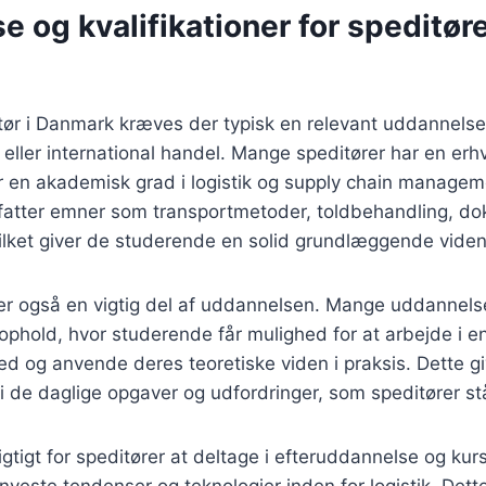
 og kvalifikationer for speditøre
itør i Danmark kræves der typisk en relevant uddannelse
rt eller international handel. Mange speditører har en e
r en akademisk grad i logistik og supply chain managem
tter emner som transportmetoder, toldbehandling, do
hvilket giver de studerende en solid grundlæggende viden
g er også en vigtig del af uddannelsen. Mange uddanne
kophold, hvor studerende får mulighed for at arbejde i e
d og anvende deres teoretiske viden i praksis. Dette g
 i de daglige opgaver og udfordringer, som speditører stå
gtigt for speditører at deltage i efteruddannelse og kurs
nyeste tendenser og teknologier inden for logistik. Dett