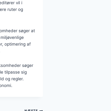
itører vil i
ere ruter og
ksomheder søger at
 miljøvenlige
r, optimering af
.
irksomheder søger
e tilpasse sig
ld og regler.
konomi.
NÆSTE