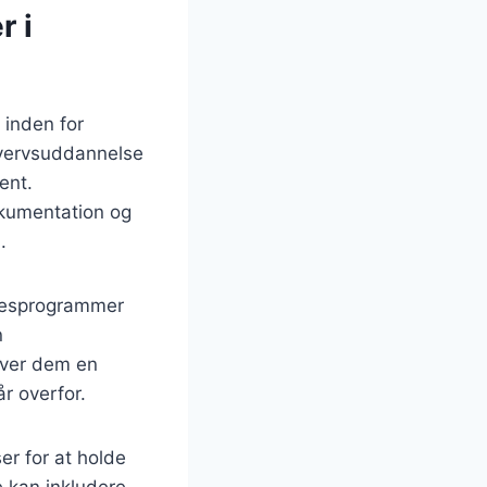
r i
 inden for
rhvervsuddannelse
ent.
kumentation og
.
lsesprogrammer
n
iver dem en
r overfor.
er for at holde
e kan inkludere