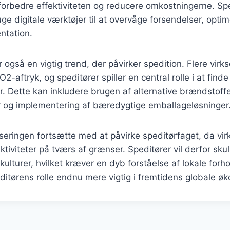
orbedre effektiviteten og reducere omkostningerne. Sped
ge digitale værktøjer til at overvåge forsendelser, optim
ntation.
også en vigtig trend, der påvirker spedition. Flere vir
-aftryk, og speditører spiller en central rolle i at finde
r. Dette kan inkludere brugen af alternative brændstoffe
 og implementering af bæredygtige emballageløsninger
liseringen fortsætte med at påvirke speditørfaget, da v
tiviteter på tværs af grænser. Speditører vil derfor skull
ulturer, hvilket kræver en dyb forståelse af lokale forho
editørens rolle endnu mere vigtig i fremtidens globale ø