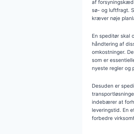
af forsyningskæde
sø- og luftfragt. 
kræver nøje plan
En speditør skal 
håndtering af dis
omkostninger. De
som er essentiell
nyeste regler og p
Desuden er spedi
transportløsninge
indebærer at forh
leveringstid. En 
forbedre virksom