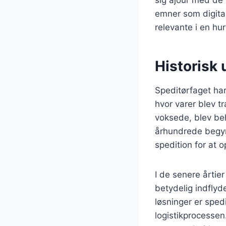
emner som digital
relevante i en hur
Historisk 
Speditørfaget har
hvor varer blev t
voksede, blev beh
århundrede begyn
spedition for at 
I de senere årtie
betydelig indflyd
løsninger er sped
logistikprocessen