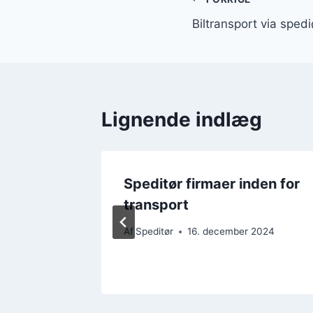
Indlægsnavi
Biltransport via spedi
Lignende indlæg
vigtig
Speditør firmaer inden for
transport
 2024
Af
Speditør
16. december 2024