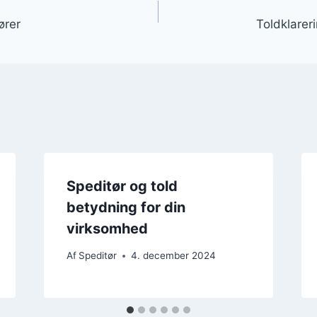
gation
ører
Toldklarer
Speditør og told
betydning for din
virksomhed
Af
Speditør
4. december 2024