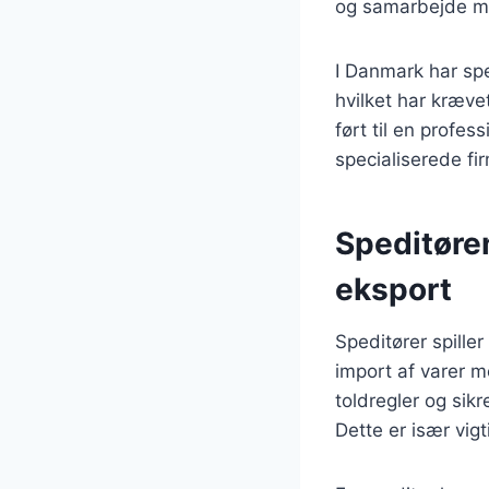
og samarbejde me
I Danmark har spe
hvilket har kræve
ført til en profe
specialiserede fi
Speditøren
eksport
Speditører spiller
import af varer 
toldregler og sik
Dette er især vig