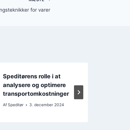
ingsteknikker for varer
Speditørens rolle i at
Speditø
analysere og optimere
hvorda
transportomkostninger
Af
Speditør
Af
Speditør
3. december 2024