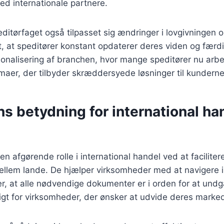
d internationale partnere.
ditørfaget også tilpasset sig ændringer i lovgivningen o
t, at speditører konstant opdaterer deres viden og færd
ssionalisering af branchen, hvor mange speditører nu arbe
rmaer, der tilbyder skræddersyede løsninger til kunderne
s betydning for international ha
 en afgørende rolle i international handel ved at facilite
mellem lande. De hjælper virksomheder med at navigere 
rer, at alle nødvendige dokumenter er i orden for at undg
tigt for virksomheder, der ønsker at udvide deres marked