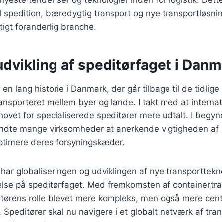
 spedition, bæredygtig transport og nye transportløsnin
tigt foranderlig branche.
udvikling af speditørfaget i Dan
 en lang historie i Danmark, der går tilbage til de tidlig
ransporteret mellem byer og lande. I takt med at interna
ovet for specialiserede speditører mere udtalt. I begyn
dte mange virksomheder at anerkende vigtigheden af 
optimere deres forsyningskæder.
r har globaliseringen og udviklingen af nye transporttekn
else på speditørfaget. Med fremkomsten af containertra
itørens rolle blevet mere kompleks, men også mere centr
. Speditører skal nu navigere i et globalt netværk af tr