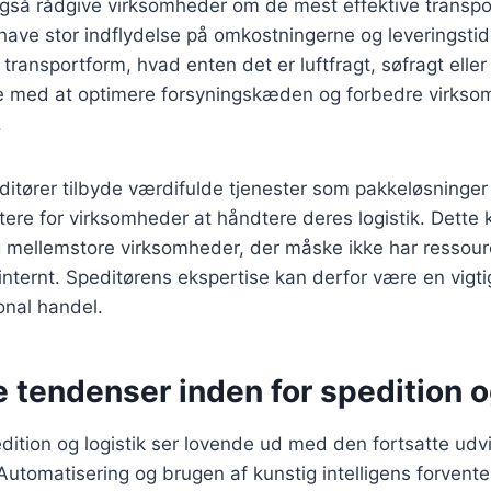
også rådgive virksomheder om de mest effektive transp
n have stor indflydelse på omkostningerne og leveringsti
transportform, hvad enten det er luftfragt, søfragt eller
e med at optimere forsyningskæden og forbedre virks
.
tører tilbyde værdifulde tjenester som pakkeløsninger 
ettere for virksomheder at håndtere deres logistik. Dette
g mellemstore virksomheder, der måske ikke har ressourc
 internt. Speditørens ekspertise kan derfor være en vigtig
onal handel.
 tendenser inden for spedition o
dition og logistik ser lovende ud med den fortsatte udvi
 Automatisering og brugen af kunstig intelligens forvente