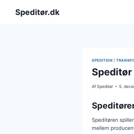
Fortsæt
Speditør.dk
til
indhold
SPEDITION
|
TRANSP
Speditør 
Af
Speditør
5. dec
Speditøren
Speditøren spiller
mellem producent