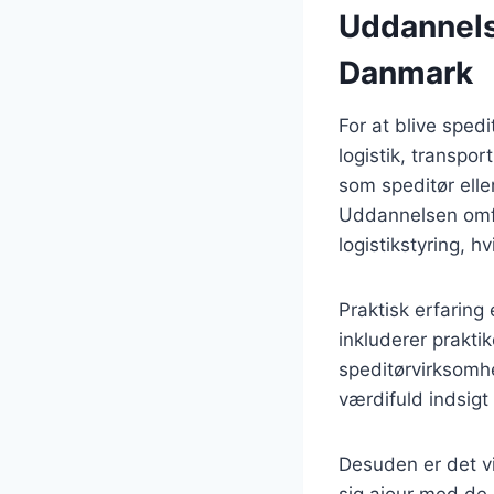
Uddannelse
Danmark
For at blive sped
logistik, transpo
som speditør elle
Uddannelsen omfa
logistikstyring, 
Praktisk erfarin
inkluderer prakti
speditørvirksomhe
værdifuld indsigt
Desuden er det vi
sig ajour med de 