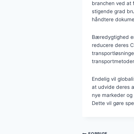
branchen ved at f
stigende grad bru
håndtere dokume
Bæredygtighed er 
reducere deres CO2
transportløsninge
transportmetoder
Endelig vil globa
at udvide deres ak
nye markeder og k
Dette vil gøre sp
FORRIGE