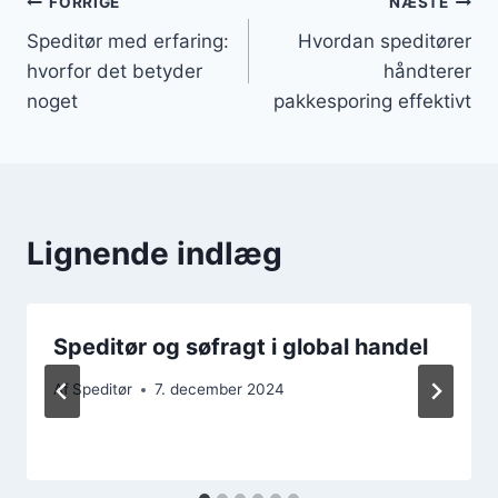
Indlægsnavigation
FORRIGE
NÆSTE
Speditør med erfaring:
Hvordan speditører
hvorfor det betyder
håndterer
noget
pakkesporing effektivt
Lignende indlæg
Speditør og søfragt i global handel
Af
Speditør
7. december 2024