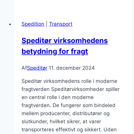
med
erfaring
i
Spedition
|
Transport
eksport
af
Speditør virksomhedens
varer
betydning for fragt
Af
Speditør
11. december 2024
Speditør virksomhedens rolle i moderne
fragtverden Speditørvirksomheder spiller
en central rolle i den moderne
fragtverden. De fungerer som bindeled
mellem producenter, distributører og
slutkunder, hvilket sikrer, at varer
transporteres effektivt og sikkert. Uden