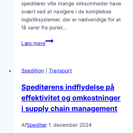
speditører ville mange virksomheder have
svært ved at navigere i de komplekse
logistiksystemer, der er nødvendige for at
få varer fra punkt…
Speditør
Læs mere
virksomhedens
betydning
for
Spedition
|
Transport
fragt
Speditørens indflydelse på
effektivitet og omkostninger
i supply chain management
Af
Speditør
1. december 2024