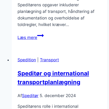
Speditørens opgaver inkluderer
planlægning af transport, håndtering af
dokumentation og overholdelse af
toldregler, hvilket kræver…
Speditør
Læs mere
forsendelse
effektivitet
og
Spedition
|
Transport
metoder
Speditør og international
transportplanlægning
Af
Speditør
5. december 2024
Speditørens rolle i international