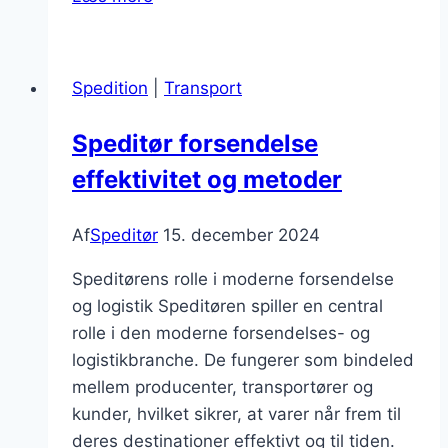
transport
med
en
Spedition
|
Transport
erfaren
speditør
Speditør forsendelse
effektivitet og metoder
Af
Speditør
15. december 2024
Speditørens rolle i moderne forsendelse
og logistik Speditøren spiller en central
rolle i den moderne forsendelses- og
logistikbranche. De fungerer som bindeled
mellem producenter, transportører og
kunder, hvilket sikrer, at varer når frem til
deres destinationer effektivt og til tiden.