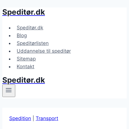
Speditør.dk
Fortsæt
til
indhold
Speditør.dk
Blog
Speditørlisten
Uddannelse til speditør
Sitemap
Kontakt
Speditør.dk
Spedition
|
Transport