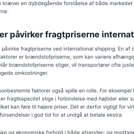
te kræver en dybdegående forståelse af både markedet 
rne.
er påvirker fragtpriserne internat
n påvirke fragtpriserne ved international shipping. En af
aktorer er brændstofpriserne, som kan variere afhængig
år brændstofpriserne stiger, vil transportører ofte juste
øgede omkostninger.
nbestemte faktorer også spille en rolle. For eksempel
er fragtkapacitet stige i forbindelse med højtider eller s
ket kan føre til højere priser. Det er derfor vigtigt for v
orsendelser i god tid for at undgå at betale ekstra.
tiske og økonomiske forhold i både afsender- og modtag