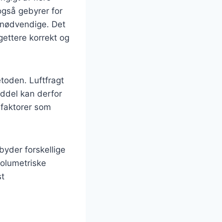
også gebyrer for
e nødvendige. Det
gettere korrekt og
toden. Luftfragt
iddel kan derfor
 faktorer som
byder forskellige
volumetriske
st