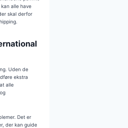
 kan alle have
der skal derfor
hipping.
ernational
ping. Uden de
edføre ekstra
at alle
 og
blemer. Det er
r, der kan guide