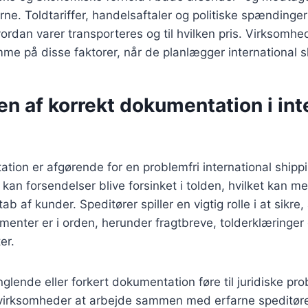
ne. Toldtariffer, handelsaftaler og politiske spændinger
vordan varer transporteres og til hvilken pris. Virksomhe
 på disse faktorer, når de planlægger international s
n af korrekt dokumentation i int
tion er afgørende for en problemfri international ship
kan forsendelser blive forsinket i tolden, hvilket kan m
b af kunder. Speditører spiller en vigtig rolle i at sikre, 
enter er i orden, herunder fragtbreve, tolderklæringer
er.
ende eller forkert dokumentation føre til juridiske pro
r virksomheder at arbejde sammen med erfarne speditøre