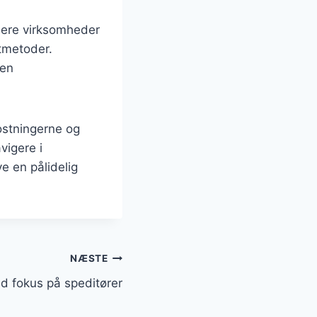
lere virksomheder
tmetoder.
 en
ostningerne og
vigere i
e en pålidelig
NÆSTE
d fokus på speditører