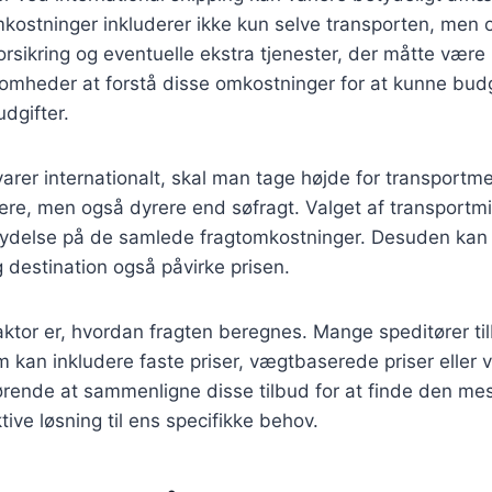
mkostninger inkluderer ikke kun selve transporten, men 
orsikring og eventuelle ekstra tjenester, der måtte vær
rksomheder at forstå disse omkostninger for at kunne bud
dgifter.
rer internationalt, skal man tage højde for transportme
gere, men også dyrere end søfragt. Valget af transportm
flydelse på de samlede fragtomkostninger. Desuden kan
destination også påvirke prisen.
aktor er, hvordan fragten beregnes. Mange speditører til
om kan inkludere faste priser, vægtbaserede priser eller 
gørende at sammenligne disse tilbud for at finde den me
ive løsning til ens specifikke behov.