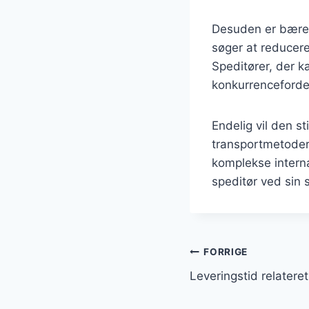
Desuden er bæred
søger at reducer
Speditører, der k
konkurrencefordel
Endelig vil den s
transportmetodern
komplekse interna
speditør ved sin 
Indlægsnavi
FORRIGE
Leveringstid relateret 