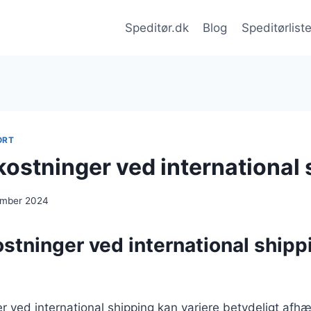
Speditør.dk
Blog
Speditørlist
ORT
ostninger ved international 
ember 2024
tninger ved international shipp
 ved international shipping kan variere betydeligt afhæn