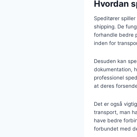
Hvordan s
Speditører spiller
shipping. De fun
forhandle bedre p
inden for transpo
Desuden kan sped
dokumentation, hv
professionel sped
at deres forsende
Det er også vigti
transport, man har
have bedre forbin
forbundet med de