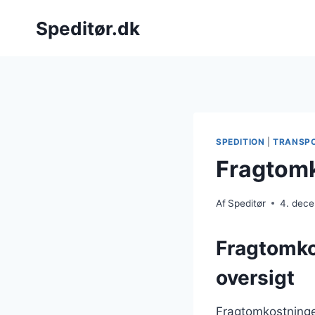
Fortsæt
Speditør.dk
til
indhold
SPEDITION
|
TRANSP
Fragtomk
Af
Speditør
4. dec
Fragtomkos
oversigt
Fragtomkostninger