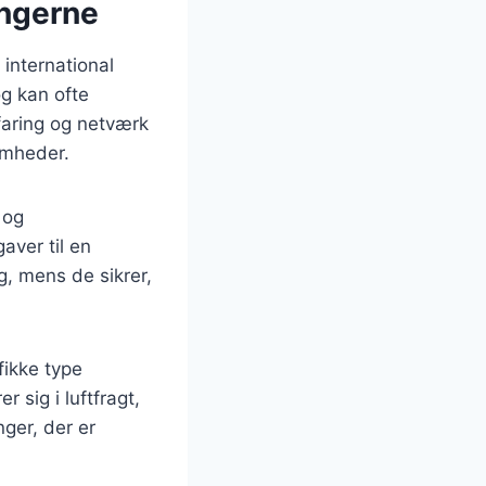
ingerne
 international
g kan ofte
faring og netværk
somheder.
 og
aver til en
g, mens de sikrer,
fikke type
 sig i luftfragt,
ger, der er