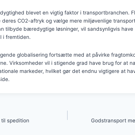
ygtighed blevet en vigtig faktor i transportbranchen. F
e deres CO2-aftryk og vælge mere miljøvenlige transpor
an tilbyde bæredygtige løsninger, vil sandsynligvis have
 i fremtiden.
tigende globalisering fortsætte med at påvirke fragtomk
e. Virksomheder vil i stigende grad have brug for at na
tionale markeder, hvilket gør det endnu vigtigere at hav
side.
gation
til spedition
Godstransport me