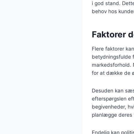
i god stand. Det
behov hos kunde
Faktorer d
Flere faktorer ka
betydningsfulde f
markedsforhold. N
for at dække de 
Desuden kan sæso
efterspørgslen eft
begivenheder, hvil
planlægge deres f
Endelig kan poli