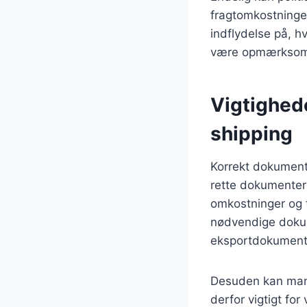
fragtomkostninger
indflydelse på, h
være opmærksomme
Vigtighede
shipping
Korrekt dokumenta
rette dokumenter 
omkostninger og ta
nødvendige dokum
eksportdokument
Desuden kan mangl
derfor vigtigt fo