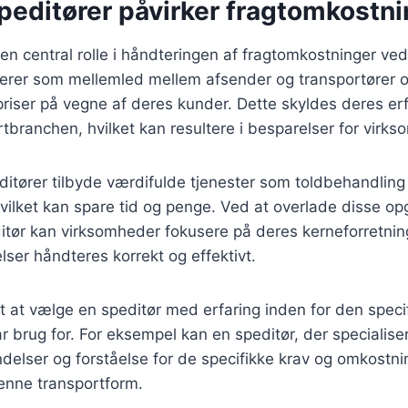
peditører påvirker fragtomkostn
 en central rolle i håndteringen af fragtomkostninger ved
gerer som mellemled mellem afsender og transportører o
riser på vegne af deres kunder. Dette skyldes deres er
rtbranchen, hvilket kan resultere i besparelser for virk
itører tilbyde værdifulde tjenester som toldbehandling
ilket kan spare tid og penge. Ved at overlade disse opg
itør kan virksomheder fokusere på deres kerneforretnin
lser håndteres korrekt og effektivt.
gt at vælge en speditør med erfaring inden for den speci
 brug for. For eksempel kan en speditør, der specialiserer
delser og forståelse for de specifikke krav og omkostnin
nne transportform.