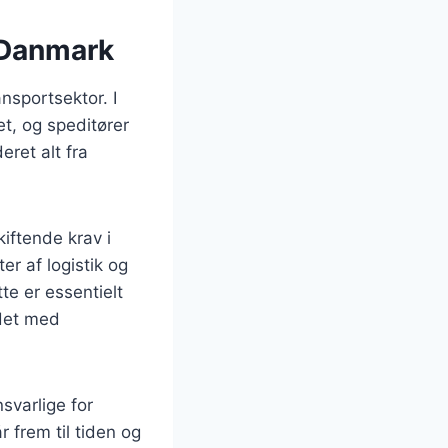
i Danmark
ansportsektor. I
et, og speditører
eret alt fra
iftende krav i
r af logistik og
te er essentielt
ndet med
svarlige for
r frem til tiden og