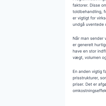
faktorer. Disse o
toldbehandling, f
er vigtigt for vi
undgå uventede u
Når man sender va
er generelt hurti
have en stor ind
vægt, volumen og 
En anden vigtig f
prisstrukturer, s
priser. Det er af
omkostningseffekt