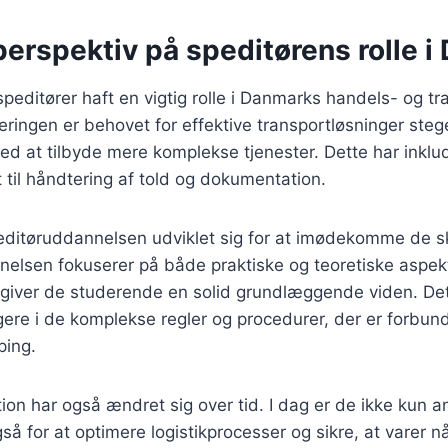
perspektiv på speditørens rolle 
speditører haft en vigtig rolle i Danmarks handels- og tr
eringen er behovet for effektive transportløsninger steg
ved at tilbyde mere komplekse tjenester. Dette har inklud
 til håndtering af told og dokumentation.
editøruddannelsen udviklet sig for at imødekomme de sk
lsen fokuserer på både praktiske og teoretiske aspekte
t giver de studerende en solid grundlæggende viden. Det
gere i de komplekse regler og procedurer, der er forbu
ping.
ion har også ændret sig over tid. I dag er de ikke kun an
å for at optimere logistikprocesser og sikre, at varer nå