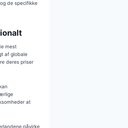
og de specifikke
ionalt
 de mest
t af globale
re deres priser
 kan
ærlige
irksomheder at
erlandene påvirke